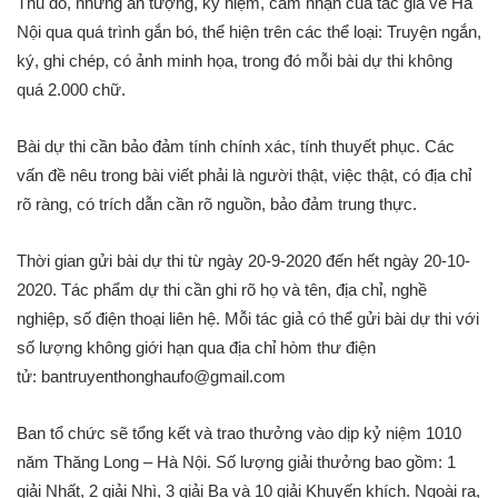
Thủ đô, những ấn tượng, kỷ niệm, cảm nhận của tác giả về Hà
Nội qua quá trình gắn bó, thể hiện trên các thể loại: Truyện ngắn,
ký, ghi chép, có ảnh minh họa, trong đó mỗi bài dự thi không
quá 2.000 chữ.
Bài dự thi cần bảo đảm tính chính xác, tính thuyết phục. Các
vấn đề nêu trong bài viết phải là người thật, việc thật, có địa chỉ
rõ ràng, có trích dẫn cần rõ nguồn, bảo đảm trung thực.
Thời gian gửi bài dự thi từ ngày 20-9-2020 đến hết ngày 20-10-
2020. Tác phẩm dự thi cần ghi rõ họ và tên, địa chỉ, nghề
nghiệp, số điện thoại liên hệ. Mỗi tác giả có thể gửi bài dự thi với
số lượng không giới hạn qua địa chỉ hòm thư điện
tử: bantruyenthonghaufo@gmail.com
Ban tổ chức sẽ tổng kết và trao thưởng vào dịp kỷ niệm 1010
năm Thăng Long – Hà Nội. Số lượng giải thưởng bao gồm: 1
giải Nhất, 2 giải Nhì, 3 giải Ba và 10 giải Khuyến khích. Ngoài ra,