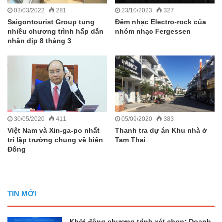
03/03/2022
281
23/10/2023
327
Saigontourist Group tung
Đêm nhạc Electro-rock của
nhiều chương trình hấp dẫn
nhóm nhạc Fergessen
nhân dịp 8 tháng 3
30/05/2020
411
05/09/2020
383
Việt Nam và Xin-ga-po nhất
Thanh tra dự án Khu nhà ở
trí lập trường chung về biển
Tam Thai
Đông
TIN MỚI
Khởi động chương trình xét chọn: Doanh