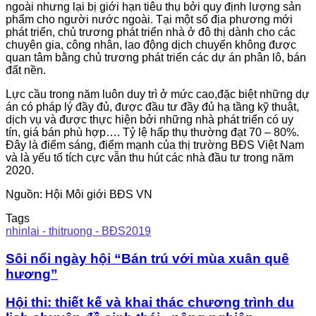
ngoài nhưng lại bị giới hạn tiêu thụ bởi quy định lượng sản
phẩm cho người nước ngoài. Tại một số địa phương mới
phát triển, chủ trương phát triển nhà ở đô thị dành cho các
chuyên gia, công nhân, lao động dịch chuyển không được
quan tâm bằng chủ trương phát triển các dự án phân lô, bán
đất nền.
Lực cầu trong năm luôn duy trì ở mức cao,đặc biệt những dự
án có pháp lý đầy đủ, được đầu tư đầy đủ hạ tầng kỹ thuật,
dịch vụ và được thực hiện bởi những nhà phát triển có uy
tín, giá bán phù hợp…. Tỷ lệ hấp thụ thường đạt 70 – 80%.
Đây là điểm sáng, điểm mạnh của thị trường BĐS Việt Nam
và là yếu tố tích cực vẫn thu hút các nhà đầu tư trong năm
2020.
Nguồn: Hội Môi giới BĐS VN
Tags
nhinlai - thitruong - BĐS2019
Sôi nổi ngày hội “Bán trú với mùa xuân quê
hương”
Hội thi: thiết kế và khai thác chương trình du