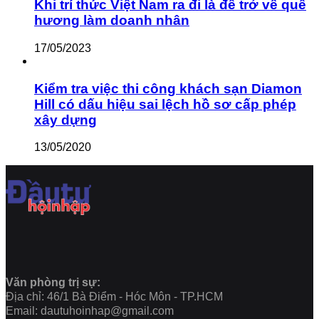
Khi trí thức Việt Nam ra đi là để trở về quê
hương làm doanh nhân
17/05/2023
Kiểm tra việc thi công khách sạn Diamon
Hill có dấu hiệu sai lệch hồ sơ cấp phép
xây dựng
13/05/2020
Văn phòng trị sự:
Địa chỉ: 46/1 Bà Điểm - Hóc Môn - TP.HCM
Email: dautuhoinhap@gmail.com