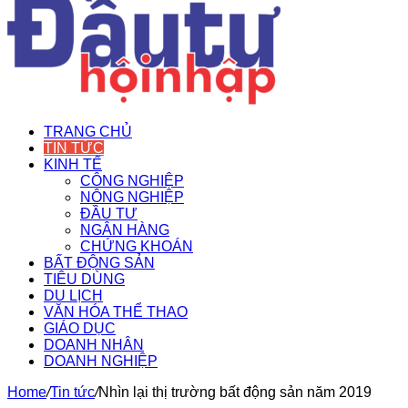
TRANG CHỦ
TIN TỨC
KINH TẾ
CÔNG NGHIỆP
NÔNG NGHIỆP
ĐẦU TƯ
NGÂN HÀNG
CHỨNG KHOÁN
BẤT ĐỘNG SẢN
TIÊU DÙNG
DU LỊCH
VĂN HÓA THỂ THAO
GIÁO DỤC
DOANH NHÂN
DOANH NGHIỆP
Home
/
Tin tức
/
Nhìn lại thị trường bất động sản năm 2019