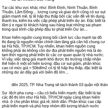
Tại các khu vực khác như: Bình Định, Ninh Thuận, Bình
Thuận, Lâm Đồng… lượng cung và giao dịch cũng có sự sụt
giảm mạnh mẽ, tỷ lệ hấp thụ thấp bởi các vấn đề về tín dụng,
thanh tra, kiểm tra việc cấp phép phát triển dự án. Đặc biệt là
tâm ý e ngại từ khách hàng sau hàng loạt những sai phạm
trong quá trình cấp phép đầu tư phát triển Dự án…
Khan hiếm nguồn cung trong bối cảnh lực cầu mạnh tại đô
thị đang là nguyên nhân chính làm tăng giá căn hộ chung cư
tại Hà Nội, TP.HCM. Tuy nhiên, khan hiếm nguồn cung
không phải do không còn dư địa phát triển nguồn mà là do
tạm thời ngưng phát triển từ các cơ quan quản lý nhà nước.
Vì vậy, việc tăng giá mạnh khó được thị trường chấp nhận
thể hiện ở một số hiện tượng: đầu cơ sụt giảm, phân khúc
cao có mức giá > 50trđ/m2 có tỷ lệ hấp thụ thấp, đặc biệt là
những dự án đẩy giá với biên độ lớn…
đến 2025, TP. Nha Trang sẽ tách thành 03 quận nội thà
Sự lệch pha cung – cầu có biểu hiển mạnh; đặc biệt là tại
các đô thị lớn như Hà Nội, TP.HCM ngày càng khan hiếm
nhà ở cho phân khúc giá rẻ, bình dân. Phân khúc cao cấp
phát triển mạnh và phù hợp nhóm đối tượng khách nước