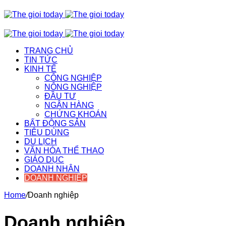
TRANG CHỦ
TIN TỨC
KINH TẾ
CÔNG NGHIỆP
NÔNG NGHIỆP
ĐẦU TƯ
NGÂN HÀNG
CHỨNG KHOÁN
BẤT ĐỘNG SẢN
TIÊU DÙNG
DU LỊCH
VĂN HÓA THỂ THAO
GIÁO DỤC
DOANH NHÂN
DOANH NGHIỆP
Home
/
Doanh nghiệp
Doanh nghiệp