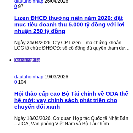
dautuhoinhap
26/04/2026
0
97
Lizen ĐHCĐ thường niên năm 2026: đặt
mục tiêu doanh thu 5.000 tỷ đồng với lợi
nhuận 250 tỷ đồng
Ngày 24/04/2026; Cty CP Lizen – mã chứng khoán
LCG tổ chức ĐHĐCĐ; số cổ đông đủ quyền tham dự…
Doanh nghiệp
dautuhoinhap
19/03/2026
0
104
Hội thảo cấp cao Bộ Tài chính về ODA thế
hệ mới: vay chính sách phát triển cho
chuyển đổi xanh
Ngày 18/03/2026, Cơ quan Hợp tác Quốc tế Nhật Bản
– JICA, Văn phòng Việt Nam và Bộ Tài chính…