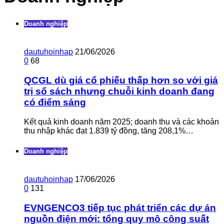
Doanh nghiệp
dautuhoinhap
21/06/2026
0
68
QCGL dù giá cổ phiếu thấp hơn so với giá
trị sổ sách nhưng chuỗi kinh doanh đang
có điểm sáng
Kết quả kinh doanh năm 2025; doanh thu và các khoản
thu nhập khác đạt 1.839 tỷ đồng, tăng 208,1%…
Doanh nghiệp
dautuhoinhap
17/06/2026
0
131
EVNGENCO3 tiếp tục phát triển các dự án
nguồn điện mới: tổng quy mô công suất