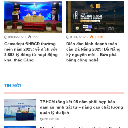
09/06/2023
299
01/07/2025
1.338
Gemadept ĐHĐCĐ thường
Diễn đàn kinh doanh toàn
niên năm 2023: về đích với
cầu Đà Nẵng 2025: Đà Nẵng
3.898 tỷ đồng từ hoạt động
kỷ nguyên mới – Bức phá
khai thác Cảng
bằng công nghệ
TIN MỚI
TP.HCM tổng kết 05 năm phối hợp bảo
đảm an ninh trật tự – nâng cao chất lượng
quản lý du lịch
09/08/2026