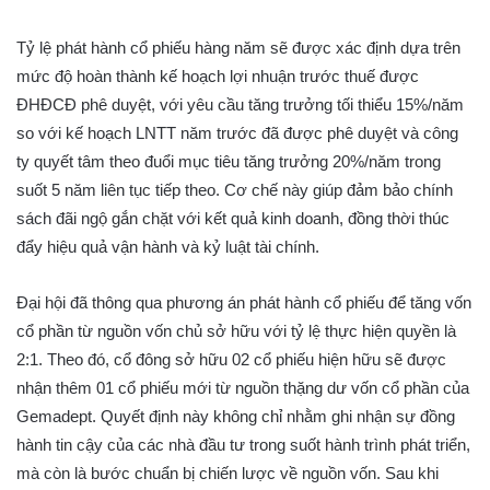
Tỷ lệ phát hành cổ phiếu hàng năm sẽ được xác định dựa trên
mức độ hoàn thành kế hoạch lợi nhuận trước thuế được
ĐHĐCĐ phê duyệt, với yêu cầu tăng trưởng tối thiểu 15%/năm
so với kế hoạch LNTT năm trước đã được phê duyệt và công
ty quyết tâm theo đuổi mục tiêu tăng trưởng 20%/năm trong
suốt 5 năm liên tục tiếp theo. Cơ chế này giúp đảm bảo chính
sách đãi ngộ gắn chặt với kết quả kinh doanh, đồng thời thúc
đẩy hiệu quả vận hành và kỷ luật tài chính.
Đại hội đã thông qua phương án phát hành cổ phiếu để tăng vốn
cổ phần từ nguồn vốn chủ sở hữu với tỷ lệ thực hiện quyền là
2:1. Theo đó, cổ đông sở hữu 02 cổ phiếu hiện hữu sẽ được
nhận thêm 01 cổ phiếu mới từ nguồn thặng dư vốn cổ phần của
Gemadept. Quyết định này không chỉ nhằm ghi nhận sự đồng
hành tin cậy của các nhà đầu tư trong suốt hành trình phát triển,
mà còn là bước chuẩn bị chiến lược về nguồn vốn. Sau khi