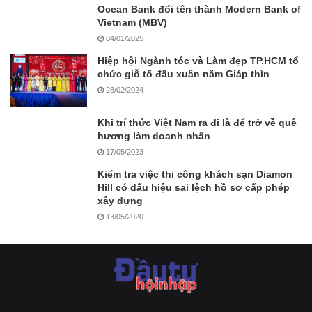
Ocean Bank đổi tên thành Modern Bank of
Vietnam (MBV)
04/01/2025
Hiệp hội Ngành tóc và Làm đẹp TP.HCM tổ
chức giỗ tổ đầu xuân năm Giáp thìn
28/02/2024
Khi trí thức Việt Nam ra đi là để trở về quê
hương làm doanh nhân
17/05/2023
Kiểm tra việc thi công khách sạn Diamon
Hill có dấu hiệu sai lệch hồ sơ cấp phép
xây dựng
13/05/2020