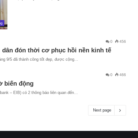
ng
0
456
dân đón thời cơ phục hồi nền kinh tế
áng 9/5 đã thành công tốt đẹp, được cộng…
0
466
ờ biến động
ank – EIB) có 2 thông báo liên quan đến…
Next page