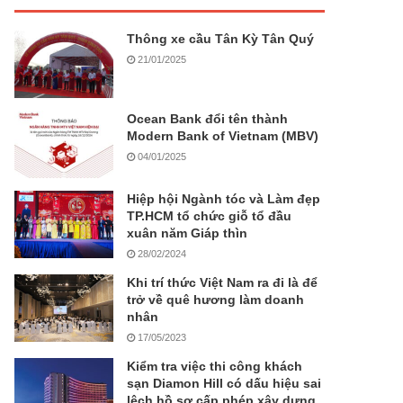
Thông xe cầu Tân Kỳ Tân Quý
21/01/2025
Ocean Bank đổi tên thành
Modern Bank of Vietnam (MBV)
04/01/2025
Hiệp hội Ngành tóc và Làm đẹp
TP.HCM tổ chức giỗ tổ đầu
xuân năm Giáp thìn
28/02/2024
Khi trí thức Việt Nam ra đi là để
trở về quê hương làm doanh
nhân
17/05/2023
Kiểm tra việc thi công khách
sạn Diamon Hill có dấu hiệu sai
lệch hồ sơ cấp phép xây dựng