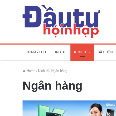
TRANG CHỦ
TIN TỨC
KINH TẾ
BẤT ĐỘNG
Home
/
Kinh tế
/
Ngân hàng
Ngân hàng