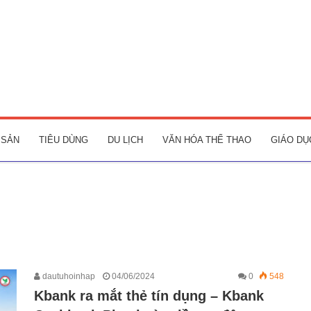
 SẢN
TIÊU DÙNG
DU LỊCH
VĂN HÓA THỂ THAO
GIÁO DỤ
dautuhoinhap
04/06/2024
0
548
Kbank ra mắt thẻ tín dụng – Kbank