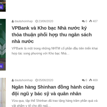
ng
dautuhoinhap
23/06/2020
0
407
VPBank và Kho bạc Nhà nước ký
thỏa thuận phối hợp thu ngân sách
nhà nước
VPBank là một trong những NHTM cổ phần đầu tiên triển khai
hợp tác song phương với Kho bạc Nhà…
ng
dautuhoinhap
05/06/2020
0
469
Ngân hàng Shinhan đồng hành cùng
đội ngũ y bác sỹ và quân nhân
Vừa qua, tập thể Shinhan đã trao tặng hàng trăm phần quà và
vật phẩm y tế cho đội ngũ…