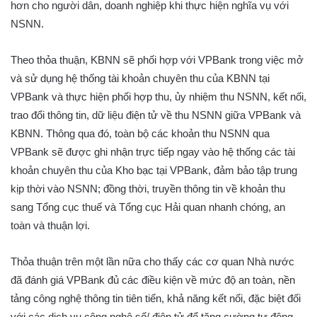
hơn cho người dân, doanh nghiệp khi thực hiện nghĩa vụ với
NSNN.
Theo thỏa thuận, KBNN sẽ phối hợp với VPBank trong việc mở
và sử dụng hệ thống tài khoản chuyên thu của KBNN tại
VPBank và thực hiện phối hợp thu, ủy nhiệm thu NSNN, kết nối,
trao đổi thông tin, dữ liệu điện tử về thu NSNN giữa VPBank và
KBNN. Thông qua đó, toàn bộ các khoản thu NSNN qua
VPBank sẽ được ghi nhận trực tiếp ngay vào hệ thống các tài
khoản chuyên thu của Kho bạc tại VPBank, đảm bảo tập trung
kịp thời vào NSNN; đồng thời, truyền thông tin về khoản thu
sang Tổng cục thuế và Tổng cục Hải quan nhanh chóng, an
toàn và thuận lợi.
Thỏa thuận trên một lần nữa cho thấy các cơ quan Nhà nước
đã đánh giá VPBank đủ các điều kiện về mức độ an toàn, nền
tảng công nghệ thông tin tiên tiến, khả năng kết nối, đặc biệt đối
với các dịch vụ công nghệ số/ điện tử để tăng cường tự động