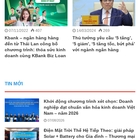
07/11/2022
407
14/03/2024
269
Kbank – ngân hàng hàng
Thủ tướng yêu cầu ‘5 tăng’,
đến từ Thái Lan công bố
‘5 giảm’, ‘5 tăng tốc, bứt phá’
chương trình: thỏa sức kinh
với ngành ngân hàng
doanh cùng KBank Biz Loan
TIN MỚI
Khởi động chương trình xét chọn: Doanh
nghiệp đạt chuẩn văn hóa kinh doanh Việt
Nam – năm 2026
07/08/2026
Điện Mặt Trời Thế Hệ Tiếp Theo: giải pháp
Solar + Battery cho Gia đình – Thương mại