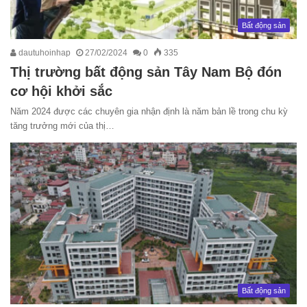
Bất động sản
dautuhoinhap
27/02/2024
0
335
Thị trường bất động sản Tây Nam Bộ đón
cơ hội khởi sắc
Năm 2024 được các chuyên gia nhận định là năm bản lề trong chu kỳ
tăng trưởng mới của thị…
Bất động sản