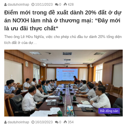
dautuhoinhap
10/11/2023
0
428
Điểm mới trong đề xuất dành 20% đất ở dự
án NƠXH làm nhà ở thương mại: “Đây mới
là ưu đãi thực chất“
Theo ông Lê Hữu Nghĩa, việc cho phép chủ đầu tư dành 20% tổng diện
tích đất ở của dự…
Bất động sản
dautuhoinhap
16/10/2023
0
354