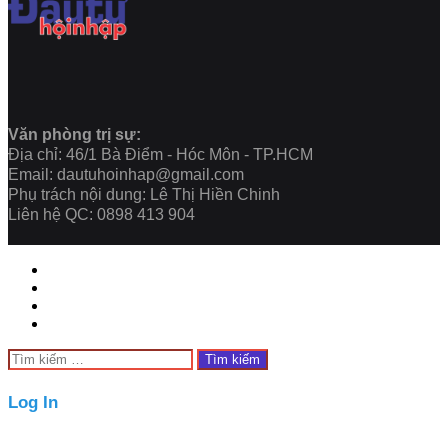
Văn phòng trị sự:
Địa chỉ: 46/1 Bà Điểm - Hóc Môn - TP.HCM
Email: dautuhoinhap@gmail.com
Phụ trách nội dung: Lê Thị Hiền Chinh
Liên hệ QC: 0898 413 904
Facebook
Twitter
WhatsApp
Telegram
Close
Tìm
kiếm
cho:
Close
Log In