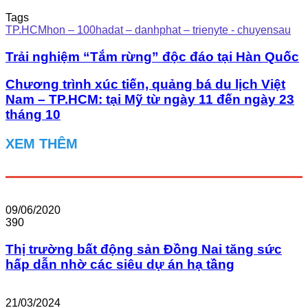
Tags
TP.HCMhon – 100hadat – danhphat – trienyte - chuyensau
Trải nghiệm “Tắm rừng” độc đáo tại Hàn Quốc
Chương trình xúc tiến, quảng bá du lịch Việt
Nam – TP.HCM: tại Mỹ từ ngày 11 đến ngày 23
tháng 10
XEM THÊM
09/06/2020
390
Thị trường bất động sản Đồng Nai tăng sức
hấp dẫn nhờ các siêu dự án hạ tầng
21/03/2024