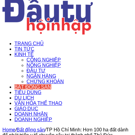
TRANG CHỦ
TIN TỨC
KINH TẾ
CÔNG NGHIỆP
NÔNG NGHIỆP
ĐẦU TƯ
NGÂN HÀNG
CHỨNG KHOÁN
BẤT ĐỘNG SẢN
TIÊU DÙNG
DU LỊCH
VĂN HÓA THỂ THAO
GIÁO DỤC
DOANH NHÂN
DOANH NGHIỆP
Home
/
Bất động sản
/
TP Hồ Chí Minh: Hơn 100 ha đất dành