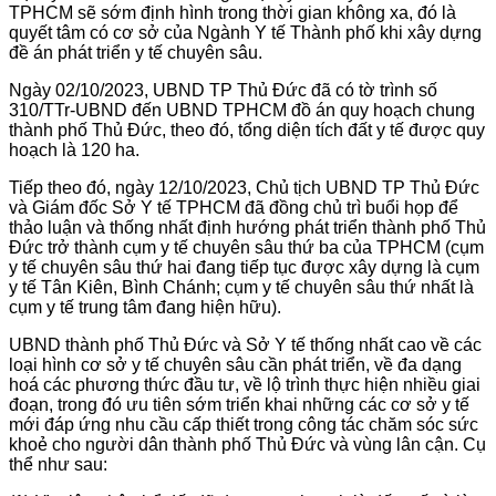
TPHCM sẽ sớm định hình trong thời gian không xa, đó là
quyết tâm có cơ sở của Ngành Y tế Thành phố khi xây dựng
đề án phát triển y tế chuyên sâu.
Ngày 02/10/2023, UBND TP Thủ Đức đã có tờ trình số
310/TTr-UBND đến UBND TPHCM đồ án quy hoạch chung
thành phố Thủ Đức, theo đó, tổng diện tích đất y tế được quy
hoạch là 120 ha.
Tiếp theo đó, ngày 12/10/2023, Chủ tịch UBND TP Thủ Đức
và Giám đốc Sở Y tế TPHCM đã đồng chủ trì buổi họp để
thảo luận và thống nhất định hướng phát triển thành phố Thủ
Đức trở thành cụm y tế chuyên sâu thứ ba của TPHCM (cụm
y tế chuyên sâu thứ hai đang tiếp tục được xây dựng là cụm
y tế Tân Kiên, Bình Chánh; cụm y tế chuyên sâu thứ nhất là
cụm y tế trung tâm đang hiện hữu).
UBND thành phố Thủ Đức và Sở Y tế thống nhất cao về các
loại hình cơ sở y tế chuyên sâu cần phát triển, về đa dạng
hoá các phương thức đầu tư, về lộ trình thực hiện nhiều giai
đoạn, trong đó ưu tiên sớm triển khai những các cơ sở y tế
mới đáp ứng nhu cầu cấp thiết trong công tác chăm sóc sức
khoẻ cho người dân thành phố Thủ Đức và vùng lân cận. Cụ
thể như sau: