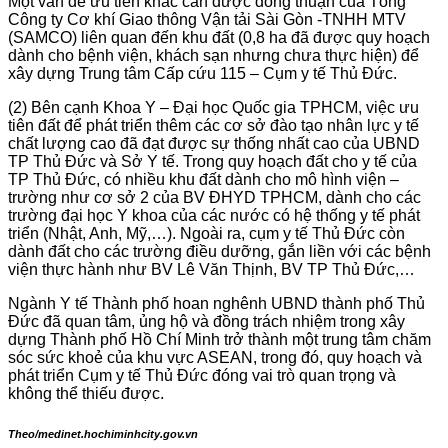
Một vấn đề ưu tiên khác cần được đồng thuận của Tổng
Công ty Cơ khí Giao thông Vận tải Sài Gòn -TNHH MTV
(SAMCO)
liên quan đến khu đất (0,8 ha đã được quy hoạch
dành cho bệnh viện, khách sạn nhưng chưa thực hiện) để
xây dựng Trung tâm Cấp cứu 115 – Cụm y tế Thủ Đức.
(2) Bên cạnh Khoa Y – Đại học Quốc gia TPHCM, việc ưu
tiên đất để phát triển thêm các cơ sở đào tạo nhân lực y tế
chất lượng cao đã đạt được sự thống nhất cao của UBND
TP Thủ Đức và Sở Y tế. Trong quy hoạch đất cho y tế của
TP Thủ Đức, có nhiều khu đất dành cho mô hình viện –
trường như cơ sở 2 của BV ĐHYD TPHCM, dành cho các
trường đại học Y khoa của các nước có hệ thống y tế phát
triển (Nhật, Anh, Mỹ,…). Ngoài ra, cụm y tế Thủ Đức còn
dành đất cho các trường điều dưỡng, gắn liền với các bệnh
viện thực hành như BV Lê Văn Thịnh, BV TP Thủ Đức,…
Ngành Y tế Thành phố hoan nghênh UBND thành phố Thủ
Đức đã quan tâm, ủng hộ và đồng trách nhiệm trong xây
dựng Thành phố Hồ Chí Minh trở thành một trung tâm chăm
sóc sức khoẻ của khu vực ASEAN, trong đó, quy hoạch và
phát triển Cụm y tế Thủ Đức đóng vai trò quan trọng và
không thể thiếu được.
Theo/medinet.hochiminhcity.gov.vn