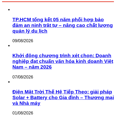
TP.HCM tổng kết 05 năm phối hợp bảo
đảm an ninh trật tự – nâng cao chất lượng
quản lý du lịch
09/08/2026
Khởi động chương trình xét chọn: Doanh
nghiệp đạt chuẩn văn hóa kinh doanh Việt
Nam – năm 2026
07/08/2026
Điện Mặt Trời Thế Hệ Tiếp Theo: giải pháp
Solar + Battery cho Gia đình – Thương mại
và Nhà máy
01/08/2026