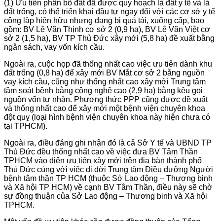
(1) Ưu tiên phân bổ đất đã được quy hoạch là đất y tế và là
đất trống, có thể triển khai đầu tư ngay đối với các cơ sở y tế
công lập hiện hữu nhưng đang bị quá tải, xuống cấp, bao
gồm: BV Lê Văn Thịnh cơ sở 2 (0,9 ha), BV Lê Văn Việt cơ
sở 2 (1,5 ha), BV TP Thủ Đức xây mới (5,8 ha) đề xuất bằng
ngân sách, vay vốn kích cầu.
Ngoài ra, cuộc họp đã thống nhất cao việc ưu tiên dành khu
đất trống (0,8 ha) để xây mới BV Mắt cơ sở 2 bằng nguồn
vay kích cầu, cũng như thống nhất cao xây mới Trung tâm
tầm soát bệnh bằng công nghệ cao (2,9 ha) bằng kêu gọi
nguồn vốn tư nhân. Phương thức PPP cũng được đề xuất
và thống nhất cao để xây mới một bệnh viện chuyên khoa
đột quỵ (loại hình bệnh viện chuyên khoa này hiện chưa có
tại TPHCM).
Ngoài ra, điều đáng ghi nhận đó là cả Sở Y tế và UBND TP
Thủ Đức đều thống nhất cao về việc đưa BV Tâm Thần
TPHCM vào diện ưu tiên xây mới trên địa bàn thành phố
Thủ Đức cùng với việc di dời Trung tâm Điều dưỡng Người
bệnh tâm thần TP HCM (thuộc Sở Lao động – Thương binh
và Xã hội TP HCM) về cạnh BV Tâm Thần, điều này sẽ chờ
sự đồng thuận của Sở Lao động – Thương binh và Xã hội
TPHCM.