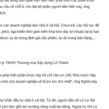
ệp bất động sản quan tâm đến việc phát triển các phân khúc
hu cầu về chỗ ở cho đại bộ phận người dân hiện nay, ông
ách.
kéo các doanh nghiệp làm nhà ở xã hội. Chưa kể, các thủ tục để
hức tạp khiến thời gian triển khai kéo dài, lợi nhuận lại bị hạn
 được tự do trong định giá sản phẩm, tự do trong bán hàng…
g ty TNHH Thương mại Xây dựng Lê Thành
a phát triển phân khúc này thì chỉ cần cơ chế. Nhà nước hãy
 khó cho doanh nghiệp sẽ là trợ lực lớn nhất”, ông Nghĩa bày
 tự khắc đầu tư nhà ở xã hội. Từ đó, người dân sẽ có cơ hội
 yên tâm gắn bó và tăng năng suất lao động. Ngoài ra, khi có