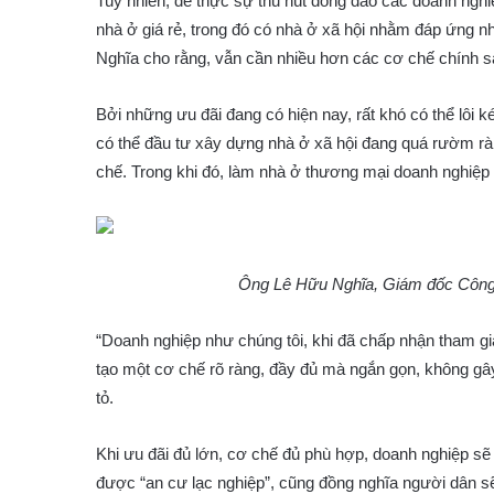
Tuy nhiên, để thực sự thu hút đông đảo các doanh nghi
nhà ở giá rẻ, trong đó có nhà ở xã hội nhằm đáp ứng n
Nghĩa cho rằng, vẫn cần nhiều hơn các cơ chế chính s
Bởi những ưu đãi đang có hiện nay, rất khó có thể lôi 
có thể đầu tư xây dựng nhà ở xã hội đang quá rườm rà, p
chế. Trong khi đó, làm nhà ở thương mại doanh nghiệp
Ông Lê Hữu Nghĩa, Giám đốc Côn
“Doanh nghiệp như chúng tôi, khi đã chấp nhận tham gi
tạo một cơ chế rõ ràng, đầy đủ mà ngắn gọn, không gây
tỏ.
Khi ưu đãi đủ lớn, cơ chế đủ phù hợp, doanh nghiệp sẽ
được “an cư lạc nghiệp”, cũng đồng nghĩa người dân sẽ