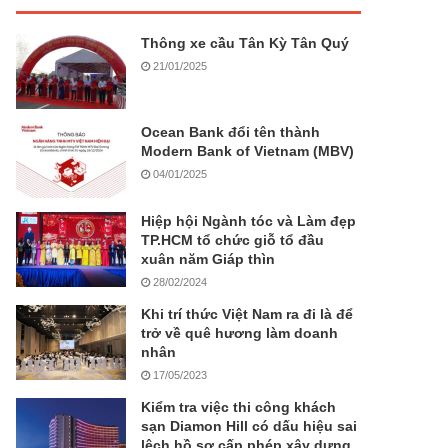
Thông xe cầu Tân Kỳ Tân Quý
21/01/2025
Ocean Bank đổi tên thành
Modern Bank of Vietnam (MBV)
04/01/2025
Hiệp hội Ngành tóc và Làm đẹp
TP.HCM tổ chức giỗ tổ đầu
xuân năm Giáp thìn
28/02/2024
Khi trí thức Việt Nam ra đi là để
trở về quê hương làm doanh
nhân
17/05/2023
Kiểm tra việc thi công khách
sạn Diamon Hill có dấu hiệu sai
lệch hồ sơ cấp phép xây dựng