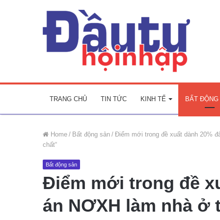
TRANG CHỦ
TIN TỨC
KINH TẾ
BẤT ĐỘNG
Home
/
Bất động sản
/
Điểm mới trong đề xuất dành 20% đ
chất“
Bất động sản
Điểm mới trong đề x
án NƠXH làm nhà ở 