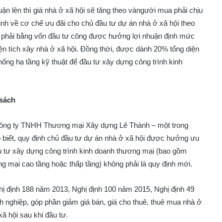
ận lên thì giá nhà ở xã hội sẽ tăng theo vàngười mua phải chịu
ịnh về cơ chế ưu đãi cho chủ đầu tư dự án nhà ở xã hội theo
 phải bằng vốn đầu tư công được hưởng lợi nhuận định mức
iện tích xây nhà ở xã hội. Đồng thời, được dành 20% tổng diện
hống hạ tầng kỹ thuật để đầu tư xây dựng công trình kinh
 sách
Công ty TNHH Thương mại Xây dựng Lê Thành – một trong
o biết, quy định chủ đầu tư dự án nhà ở xã hội được hưởng ưu
ầu tư xây dựng công trình kinh doanh thương mại (bao gồm
ng mại cao tầng hoặc thấp tầng) không phải là quy định mới.
hị định 188 năm 2013, Nghị định 100 năm 2015, Nghị định 49
 nghiệp, góp phần giảm giá bán, giá cho thuê, thuê mua nhà ở
xã hội sau khi đầu tư.