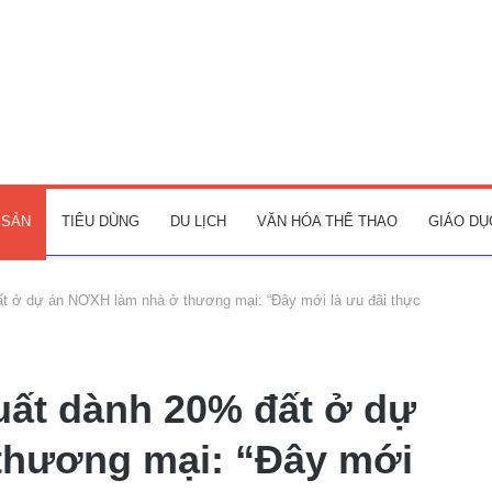
 SẢN
TIÊU DÙNG
DU LỊCH
VĂN HÓA THỂ THAO
GIÁO DỤ
ất ở dự án NƠXH làm nhà ở thương mại: “Đây mới là ưu đãi thực
uất dành 20% đất ở dự
thương mại: “Đây mới