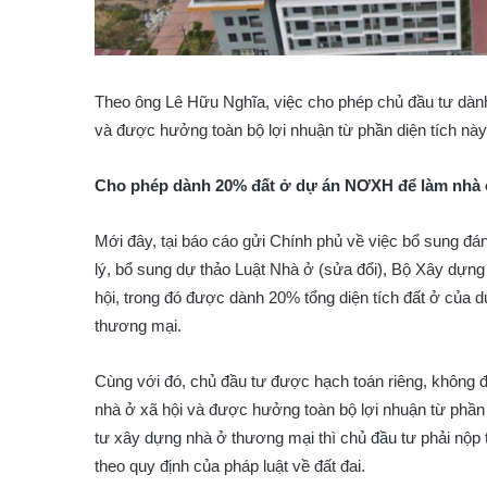
Theo ông Lê Hữu Nghĩa, việc cho phép chủ đầu tư dà
và được hưởng toàn bộ lợi nhuận từ phần diện tích này,
Cho phép dành 20% đất ở dự án NƠXH để làm nhà
Mới đây, tại báo cáo gửi Chính phủ về việc bổ sung đán
lý, bổ sung dự thảo Luật Nhà ở (sửa đổi), Bộ Xây dựng
hội, trong đó được dành 20% tổng diện tích đất ở của d
thương mại.
Cùng với đó, chủ đầu tư được hạch toán riêng, không đ
nhà ở xã hội và được hưởng toàn bộ lợi nhuận từ phần
tư xây dựng nhà ở thương mại thì chủ đầu tư phải nộp 
theo quy định của pháp luật về đất đai.