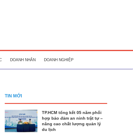
C
DOANH NHÂN
DOANH NGHIỆP
TIN MỚI
TP.HCM tổng kết 05 năm phối
hợp bảo đảm an ninh trật tự –
nâng cao chất lượng quản lý
du lịch