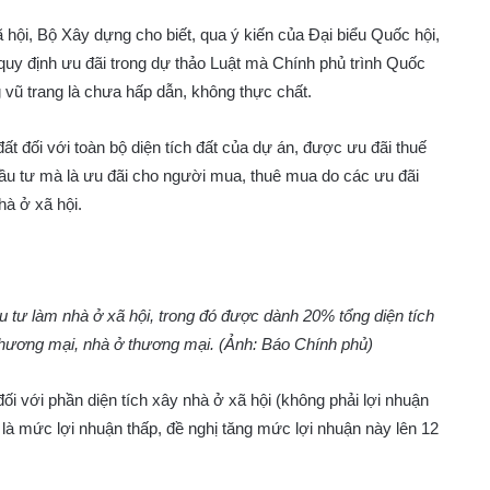
 hội, Bộ Xây dựng cho biết, qua ý kiến của Đại biểu Quốc hội,
quy định ưu đãi trong dự thảo Luật mà Chính phủ trình Quốc
 vũ trang là chưa hấp dẫn, không thực chất.
ất đối với toàn bộ diện tích đất của dự án, được ưu đãi thuế
 đầu tư mà là ưu đãi cho người mua, thuê mua do các ưu đãi
hà ở xã hội.
 tư làm nhà ở xã hội, trong đó được dành 20% tổng diện tích
 thương mại, nhà ở thương mại. (Ảnh: Báo Chính phủ)
i với phần diện tích xây nhà ở xã hội (không phải lợi nhuận
 là mức lợi nhuận thấp, đề nghị tăng mức lợi nhuận này lên 12