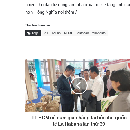
nhiều chủ đầu tư cùng làm nhà ở xã hội sẽ tăng tính cạ
hơn – ông Nghĩa nói thêm./.
Theo/reatimes.vn
Tags
20t – oduan – NOXH – lamnhao - thuongmai
TP.HCM có cụm gian hàng tại hội chợ quốc
tế La Habana lần thứ 39