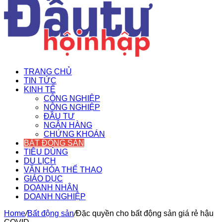
TRANG CHỦ
TIN TỨC
KINH TẾ
CÔNG NGHIỆP
NÔNG NGHIỆP
ĐẦU TƯ
NGÂN HÀNG
CHỨNG KHOÁN
BẤT ĐỘNG SẢN
TIÊU DÙNG
DU LỊCH
VĂN HÓA THỂ THAO
GIÁO DỤC
DOANH NHÂN
DOANH NGHIỆP
Home
/
Bất động sản
/
Đặc quyền cho bất động sản giá rẻ hậu