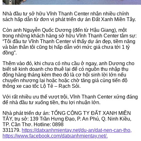
Nhà đầu tư sở hữu Vĩnh Thạnh Center nhận nhiều chính
sách hấp dẫn từ đơn vị phát triển dự án Đất Xanh Miền Tây.
Còn anh Nguyễn Quốc Dương (đến từ Hậu Giang), một
trong những khách hàng sở hữu Vĩnh Thạnh Center tâm sự:
“Tôi đầu tư Vĩnh Thạnh Center vì thấy dự án đẹp, tiềm năng
và bản thân tôi cũng bị hấp dẫn với mức giá chưa tới 1 tỷ
đồng”.
Thêm vào đó, khi chưa có nhu cầu ở ngay, anh Dương cho
biết sẽ kinh doanh cho thuê lại để có nguồn thu nhập thụ
động hàng tháng kèm theo đó là cơ hội sinh lời lớn nếu
chuyển nhượng lại hoặc hoặc chờ tăng giá cùng tiến độ
thông xe cao tốc Lộ Tẻ – Rạch Sỏi.
Với rất nhiều ưu thế vượt trội, Vĩnh Thạnh Center xứng đáng
để nhà đầu tư xuống tiền, thu lợi nhuận lớn.
Nhà phát triển dự án: TỔNG CÔNG TY ĐẤT XANH MIỀN
TÂY, trụ sở: 139 Trần Hưng Đạo, P. An Phú, Q. Ninh Kiều,
TP. Cần Thơ. Hotline: 0898
331179.
https://datxanhmientay.net/du-an/dat-nen-can-tho,
https://www.facebook.com/datxanhmientay.net/.