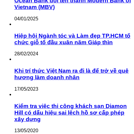
Ocean Bank đổi tên thành Modern Bank of
Vietnam (MBV)
04/01/2025
Hiệp hội Ngành tóc và Làm đẹp TP.HCM tổ
chức giỗ tổ đầu xuân năm Giáp thìn
28/02/2024
Khi trí thức Việt Nam ra đi là để trở về quê
hương làm doanh nhân
17/05/2023
Kiểm tra việc thi công khách sạn Diamon
Hill có dấu hiệu sai lệch hồ sơ cấp phép
xây dựng
13/05/2020