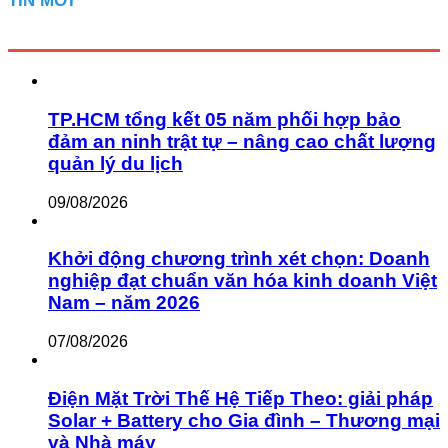
TIN MỚI
TP.HCM tổng kết 05 năm phối hợp bảo
đảm an ninh trật tự – nâng cao chất lượng
quản lý du lịch
09/08/2026
Khởi động chương trình xét chọn: Doanh
nghiệp đạt chuẩn văn hóa kinh doanh Việt
Nam – năm 2026
07/08/2026
Điện Mặt Trời Thế Hệ Tiếp Theo: giải pháp
Solar + Battery cho Gia đình – Thương mại
và Nhà máy