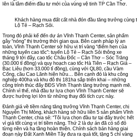
lên là tâm điểm đầu tư mới của vùng vệ tinh TP Cần Thơ.
Khách hàng mua đất cất nhà đón đầu tăng trưởng cùng t
Lộ Tẻ – Rạch Sỏi.
Trong đó phải kể đến dự án Vĩnh Thạnh Center, sản phẩm
gây “nóng” thị trường thời gian qua. Bên cạnh pháp lý an
toàn, Vĩnh Thạnh Center sở hữu vị trí vàng “điểm hẹn của
những tuyến cao tốc”: tuyến Lộ Tẻ – Rạch Sỏi thông xe
tháng 9 tới đây, cao tốc Châu Đốc – Cần Thơ – Sóc Trăng
(30.000 tỉ đồng) và quy hoạch cao tốc Hà Tiên – Rạch Giá –
Bạc Liêu (hơn 33.000 tỉ đồng), cùng với QL80, cầu Vàm
Cống, cầu Cao Lãnh hiện hữu… Bên cạnh đó là khu công
nghiệp 400ha và khu đô thị 181ha sắp triển khai – những
công trình thúc đẩy BĐS Vĩnh Thạnh tăng trưởng mạnh mẽ.
Chính vì thế, nhà đầu tư lựa chọn Vĩnh Thạnh Center sẽ
được hưởng lợi lớn từ những thay đổi tích cực này.
Đánh giá về tiềm năng tăng trưởng Vĩnh Thạnh Center, chị
Nguyễn Thị Mỏng, khách hàng sở hữu liền 5 sản phẩm Vĩnh
Thạnh Center, chia sẻ: “Tôi lựa chọn đầu tư tại đây trước hết
vì giá tốt cùng vị trí tiềm năng. Thứ 2 là dự án đã có sổ đỏ
từng nền và hạ tầng hoàn thiện. Chính sách bán hàng giai
đoạn này Đất Xanh Miền Tây đưa ra quá tốt, tặng 5 chỉ vàng