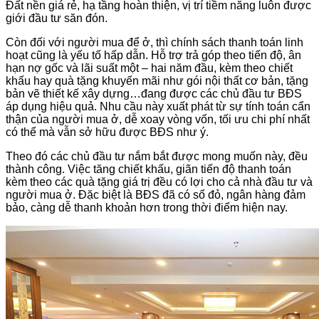
Đất nền giá rẻ, hạ tầng hoàn thiện, vị trí tiềm năng luôn được
giới đầu tư săn đón.
Còn đối với người mua để ở, thì chính sách thanh toán linh
hoạt cũng là yếu tố hấp dẫn. Hỗ trợ trả góp theo tiến độ, ân
hạn nợ gốc và lãi suất một – hai năm đầu, kèm theo chiết
khấu hay quà tặng khuyến mãi như gói nội thất cơ bản, tặng
bản vẽ thiết kế xây dựng…đang được các chủ đầu tư BĐS
áp dụng hiệu quả. Nhu cầu này xuất phát từ sự tính toán cẩn
thận của người mua ở, dễ xoay vòng vốn, tối ưu chi phí nhất
có thể mà vẫn sở hữu được BĐS như ý.
Theo đó các chủ đầu tư nắm bắt được mong muốn này, đều
thành công. Việc tăng chiết khấu, giãn tiến độ thanh toán
kèm theo các quà tặng giá trị đều có lợi cho cả nhà đầu tư và
người mua ở. Đặc biệt là BĐS đã có sổ đỏ, ngân hàng đảm
bảo, càng dễ thanh khoản hơn trong thời điểm hiện nay.