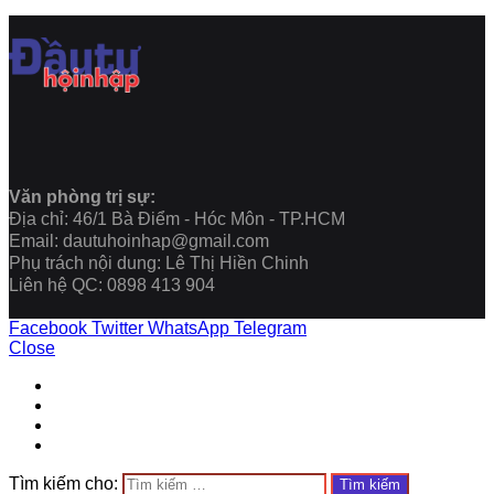
Văn phòng trị sự:
Địa chỉ: 46/1 Bà Điểm - Hóc Môn - TP.HCM
Email: dautuhoinhap@gmail.com
Phụ trách nội dung: Lê Thị Hiền Chinh
Liên hệ QC: 0898 413 904
Facebook
Twitter
WhatsApp
Telegram
Close
Tìm kiếm cho: