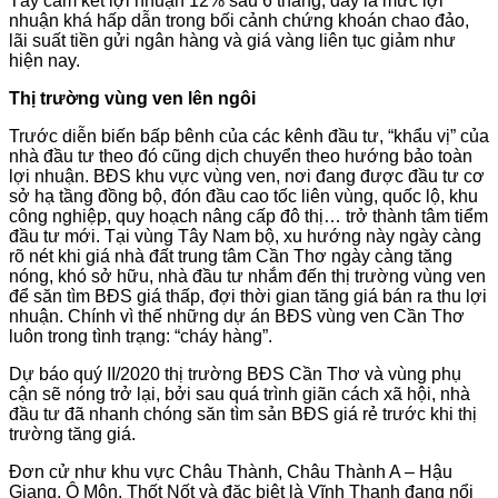
Tây cam kết lợi nhuận 12% sau 6 tháng, đây là mức lợi
nhuận khá hấp dẫn trong bối cảnh chứng khoán chao đảo,
lãi suất tiền gửi ngân hàng và giá vàng liên tục giảm như
hiện nay.
Thị trường vùng ven lên ngôi
Trước diễn biến bấp bênh của các kênh đầu tư, “khẩu vị” của
nhà đầu tư theo đó cũng dịch chuyển theo hướng bảo toàn
lợi nhuận. BĐS khu vực vùng ven, nơi đang được đầu tư cơ
sở hạ tầng đồng bộ, đón đầu cao tốc liên vùng, quốc lộ, khu
công nghiệp, quy hoạch nâng cấp đô thị… trở thành tâm tiểm
đầu tư mới. Tại vùng Tây Nam bộ, xu hướng này ngày càng
rõ nét khi giá nhà đất trung tâm Cần Thơ ngày càng tăng
nóng, khó sở hữu, nhà đầu tư nhắm đến thị trường vùng ven
để săn tìm BĐS giá thấp, đợi thời gian tăng giá bán ra thu lợi
nhuận. Chính vì thế những dự án BĐS vùng ven Cần Thơ
luôn trong tình trạng: “cháy hàng”.
Dự báo quý II/2020 thị trường BĐS Cần Thơ và vùng phụ
cận sẽ nóng trở lại, bởi sau quá trình giãn cách xã hội, nhà
đầu tư đã nhanh chóng săn tìm sản BĐS giá rẻ trước khi thị
trường tăng giá.
Đơn cử như khu vực Châu Thành, Châu Thành A – Hậu
Giang, Ô Môn, Thốt Nốt và đặc biệt là Vĩnh Thạnh đang nổi