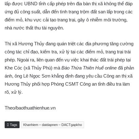
lấp được UBND tỉnh cấp phép trên địa bàn thị xã không thể đáp
ứng đủ công suất, dẫn đến tình trạng trộm đất san lấp trong các
điểm mỏ, khu vực cải tạo trang trại, gây ô nhiễm môi trường,
nhà nước thất thu tài nguyên.
Thị xã Hương Thủy đang quán triệt các địa phương tăng cường
công tác chỉ đạo, kiểm tra, xử lý tại các điểm mỏ, trang trại trái
phép. Ngoài ra, liên quan đến vụ việc khai thác đất trái phép tại
Khe Cóc (xã Thủy Phù) mà
Báo Thừa Thiên Huế online
đã phản
ánh, ông Lê Ngọc Sơn khẳng định đang yêu cầu Công an thị xã
Hương Thủy phối hợp Phòng CSMT Công an tỉnh điều tra làm
rõ, xử lý.
Theo/baothuathienhue.vn
Tags
Khanhiem – datdapnen – DACTgapkho