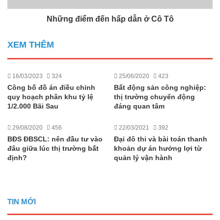
Những điểm đến hấp dẫn ở Cô Tô
XEM THÊM
16/03/2023
324
25/06/2020
423
Công bố đồ án điều chỉnh
Bất động sản công nghiệp:
quy hoạch phân khu tỷ lệ
thị trường chuyển động
1/2.000 Bãi Sau
đáng quan tâm
29/08/2020
456
22/03/2021
392
BĐS ĐBSCL: nên đầu tư vào
Đại đô thi và bài toán thanh
đâu giữa lúc thị trường bất
khoản dự án hưởng lợi từ
định?
quản lý vận hành
TIN MỚI