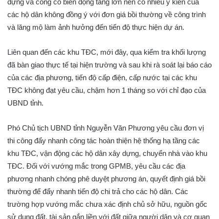
dựng và công có biến động tăng lớn nên có nhiều ý kiến của
các hộ dân không đồng ý với đơn giá bồi thường về công trình
và lăng mộ làm ảnh hưởng đến tiến độ thực hiện dự án.
Liên quan đến các khu TĐC, mới đây, qua kiểm tra khối lượng
đã bàn giao thực tế tại hiện trường và sau khi rà soát lại báo cáo
của các địa phương, tiến độ cấp điện, cấp nước tại các khu
TĐC không đạt yêu cầu, chậm hơn 1 tháng so với chỉ đạo của
UBND tỉnh.
Phó Chủ tịch UBND tỉnh Nguyễn Văn Phương yêu cầu đơn vị
thi công đẩy nhanh công tác hoàn thiện hệ thống hạ tầng các
khu TĐC, vận động các hộ dân xây dựng, chuyển nhà vào khu
TĐC. Đối với vướng mắc trong GPMB, yêu cầu các địa
phương nhanh chóng phê duyệt phương án, quyết định giá bồi
thường để đẩy nhanh tiến độ chi trả cho các hộ dân. Các
trường hợp vướng mắc chưa xác định chủ sở hữu, nguồn gốc
sử dụng đất, tài sản gắn liền với đất giữa người dân và cơ quan