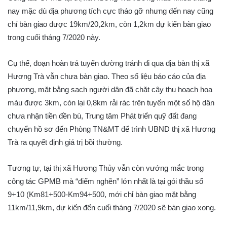
nay mặc dù địa phương tích cực tháo gỡ nhưng đến nay cũng
chỉ bàn giao được 19km/20,2km, còn 1,2km dự kiến bàn giao
trong cuối tháng 7/2020 này.
Cụ thể, đoạn hoàn trả tuyến đường tránh đi qua địa bàn thị xã
Hương Trà vẫn chưa bàn giao. Theo số liệu báo cáo của địa
phương, mặt bằng sạch người dân đã chặt cây thu hoạch hoa
màu được 3km, còn lại 0,8km rải rác trên tuyến một số hộ dân
chưa nhận tiền đền bù, Trung tâm Phát triển quỹ đất đang
chuyển hồ sơ đến Phòng TN&MT để trình UBND thị xã Hương
Trà ra quyết định giá trị bồi thường.
Tương tự, tại thị xã Hương Thủy vẫn còn vướng mắc trong
công tác GPMB mà “điểm nghẽn” lớn nhất là tại gói thầu số
9+10 (Km81+500-Km94+500, mới chỉ bàn giao mặt bằng
11km/11,9km, dự kiến đến cuối tháng 7/2020 sẽ bàn giao xong.