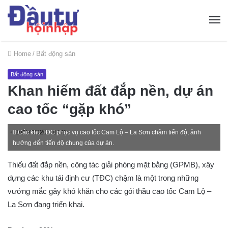
Home
/
Bất động sản
Bất động sản
Khan hiếm đất đắp nền, dự án
cao tốc “gặp khó”
20/07/2020
Các khu TĐC phục vụ cao tốc Cam Lộ – La Sơn chậm tiến độ, ảnh
385
hưởng đến tiến độ chung của dự án.
Thiếu đất đắp nền, công tác giải phóng mặt bằng (GPMB), xây
dựng các khu tái định cư (TĐC) chậm là một trong những
vướng mắc gây khó khăn cho các gói thầu cao tốc Cam Lộ –
La Sơn đang triển khai.