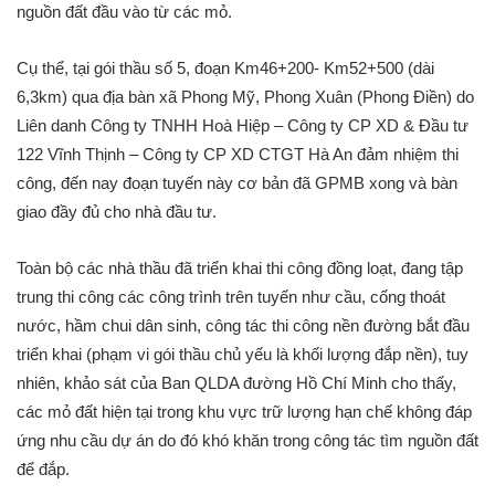
nguồn đất đầu vào từ các mỏ.
Cụ thể, tại gói thầu số 5, đoạn Km46+200- Km52+500 (dài
6,3km) qua địa bàn xã Phong Mỹ, Phong Xuân (Phong Điền) do
Liên danh Công ty TNHH Hoà Hiệp – Công ty CP XD & Đầu tư
122 Vĩnh Thịnh – Công ty CP XD CTGT Hà An đảm nhiệm thi
công, đến nay đoạn tuyến này cơ bản đã GPMB xong và bàn
giao đầy đủ cho nhà đầu tư.
Toàn bộ các nhà thầu đã triển khai thi công đồng loạt, đang tập
trung thi công các công trình trên tuyến như cầu, cống thoát
nước, hầm chui dân sinh, công tác thi công nền đường bắt đầu
triển khai (phạm vi gói thầu chủ yếu là khối lượng đắp nền), tuy
nhiên, khảo sát của Ban QLDA đường Hồ Chí Minh cho thấy,
các mỏ đất hiện tại trong khu vực trữ lượng hạn chế không đáp
ứng nhu cầu dự án do đó khó khăn trong công tác tìm nguồn đất
để đắp.