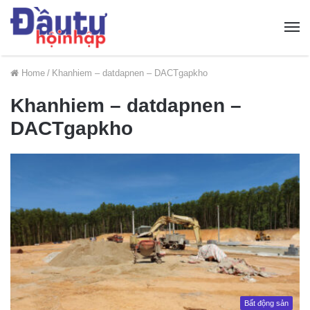
Home
/
Khanhiem – datdapnen – DACTgapkho
Khanhiem – datdapnen –
DACTgapkho
Bất động sản