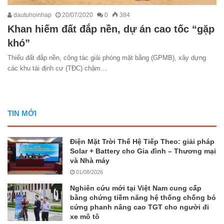
dautuhoinhap
20/07/2020
0
384
Khan hiếm đất đắp nền, dự án cao tốc “gặp
khó”
Thiếu đất đắp nền, công tác giải phóng mặt bằng (GPMB), xây dựng
các khu tái định cư (TĐC) chậm…
TIN MỚI
Điện Mặt Trời Thế Hệ Tiếp Theo: giải pháp
Solar + Battery cho Gia đình – Thương mại
và Nhà máy
01/08/2026
Nghiên cứu mới tại Việt Nam cung cấp
bằng chứng tiềm năng hệ thống chống bó
cứng phanh nâng cao TGT cho người đi
xe mô tô