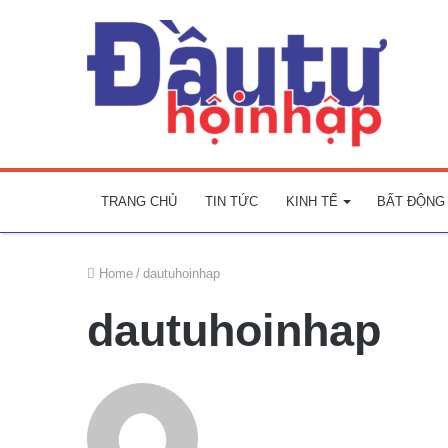
TRANG CHỦ
TIN TỨC
KINH TẾ
BẤT ĐỘNG
Home
/
dautuhoinhap
dautuhoinhap