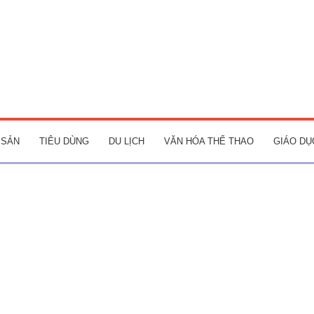
 SẢN
TIÊU DÙNG
DU LỊCH
VĂN HÓA THỂ THAO
GIÁO DỤ