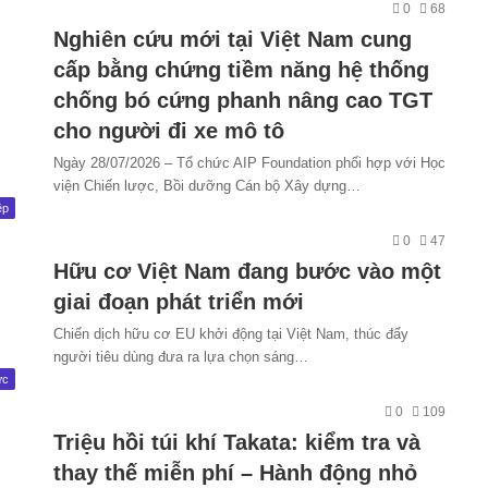
0
68
Nghiên cứu mới tại Việt Nam cung
cấp bằng chứng tiềm năng hệ thống
chống bó cứng phanh nâng cao TGT
cho người đi xe mô tô
Ngày 28/07/2026 – Tổ chức AIP Foundation phối hợp với Học
viện Chiến lược, Bồi dưỡng Cán bộ Xây dựng…
ệp
0
47
Hữu cơ Việt Nam đang bước vào một
giai đoạn phát triển mới
Chiến dịch hữu cơ EU khởi động tại Việt Nam, thúc đẩy
người tiêu dùng đưa ra lựa chọn sáng…
ức
0
109
Triệu hồi túi khí Takata: kiểm tra và
thay thế miễn phí – Hành động nhỏ