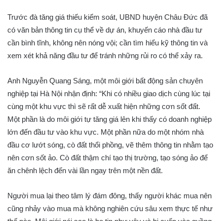
Trước đà tăng giá thiếu kiểm soát, UBND huyện Châu Đức đã
có văn bản thông tin cụ thể về dự án, khuyến cáo nhà đầu tư
cần bình tĩnh, không nên nóng vội; cần tìm hiểu kỹ thông tin và
xem xét khả năng đầu tư để tránh những rủi ro có thể xảy ra.
Anh Nguyễn Quang Sáng, một môi giới bất động sản chuyên
nghiệp tại Hà Nội nhận định: “Khi có nhiều giao dịch cùng lúc tại
cùng một khu vực thì sẽ rất dễ xuất hiện những cơn sốt đất.
Một phần là do môi giới tự tăng giá lên khi thấy có doanh nghiệp
lớn đến đầu tư vào khu vực. Một phần nữa do một nhóm nhà
đầu cơ lướt sóng, cò đất thổi phồng, vẽ thêm thông tin nhằm tạo
nên cơn sốt ảo. Cò đất thậm chí tạo thị trường, tạo sóng ảo để
ăn chênh lệch đến vài lần ngay trên một nền đất.
Người mua lại theo tâm lý đám đông, thấy người khác mua nên
cũng nhảy vào mua mà không nghiên cứu sâu xem thực tế như