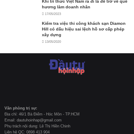
Khi trí thức Việt Nam ra đi là để trở về quê
hương làm doanh nhân
17/05/2023
Kiểm tra việc thi công khách sạn Diamon
Hill có dấu hiệu sai lệch hồ sơ cấp phép
xây dựng
13/05/2020
Văn phòng trị sự:
Địa chỉ: 46/1 Bà Điểm - Hóc Môn - TP.HCM
Email: dautuhoinhap@gmail.com
Phụ trách nội dung: Lê Thị Hiền Chinh
Liên hệ QC: 0898 413 904