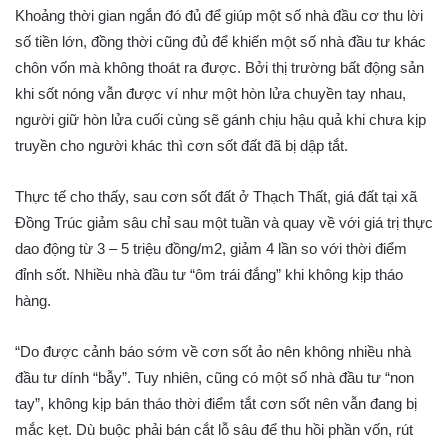
Khoảng thời gian ngắn đó đủ để giúp một số nhà đầu cơ thu lời
số tiền lớn, đồng thời cũng đủ để khiến một số nhà đầu tư khác
chôn vốn mà không thoát ra được. Bởi thị trường bất động sản
khi sốt nóng vẫn được ví như một hòn lửa chuyền tay nhau,
người giữ hòn lửa cuối cùng sẽ gánh chịu hậu quả khi chưa kịp
truyền cho người khác thì cơn sốt đất đã bị dập tắt.
Thực tế cho thấy, sau cơn sốt đất ở Thạch Thất, giá đất tại xã
Đồng Trúc giảm sâu chỉ sau một tuần và quay về với giá trị thực
dao động từ 3 – 5 triệu đồng/m2, giảm 4 lần so với thời điểm
đỉnh sốt. Nhiều nhà đầu tư “ôm trái đắng” khi không kịp tháo
hàng.
“Do được cảnh báo sớm về cơn sốt ảo nên không nhiều nhà
đầu tư dính “bẫy”. Tuy nhiên, cũng có một số nhà đầu tư “non
tay”, không kịp bán tháo thời điểm tắt cơn sốt nên vẫn đang bị
mắc kẹt. Dù buộc phải bán cắt lỗ sâu để thu hồi phần vốn, rút