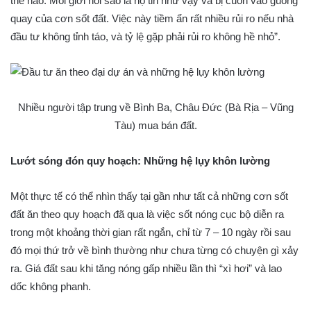
thế nào. Môi giới nói sao là họ tin như vậy và bị cuốn vào guồng
quay của cơn sốt đất. Việc này tiềm ẩn rất nhiều rủi ro nếu nhà
đầu tư không tỉnh táo, và tỷ lệ gặp phải rủi ro không hề nhỏ”.
Nhiều người tập trung về Bình Ba, Châu Đức (Bà Rịa – Vũng
Tàu) mua bán đất.
Lướt sóng đón quy hoạch: Những hệ lụy khôn lường
Một thực tế có thể nhìn thấy tại gần như tất cả những cơn sốt
đất ăn theo quy hoạch đã qua là việc sốt nóng cục bộ diễn ra
trong một khoảng thời gian rất ngắn, chỉ từ 7 – 10 ngày rồi sau
đó mọi thứ trở về bình thường như chưa từng có chuyện gì xảy
ra. Giá đất sau khi tăng nóng gấp nhiều lần thì “xì hơi” và lao
dốc không phanh.