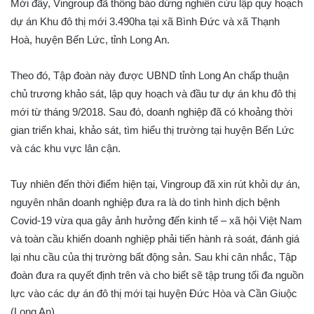
Mới đây, Vingroup đã thông báo dừng nghiên cứu lập quy hoạch
dự án Khu đô thị mới 3.490ha tại xã Bình Đức và xã Thạnh
Hoà, huyện Bến Lức, tỉnh Long An.
Theo đó, Tập đoàn này được UBND tỉnh Long An chấp thuận
chủ trương khảo sát, lập quy hoạch và đầu tư dự án khu đô thị
mới từ tháng 9/2018. Sau đó, doanh nghiệp đã có khoảng thời
gian triển khai, khảo sát, tìm hiểu thị trường tại huyện Bến Lức
và các khu vực lân cận.
Tuy nhiên đến thời điểm hiện tại, Vingroup đã xin rút khỏi dự án,
nguyên nhân doanh nghiệp đưa ra là do tình hình dịch bệnh
Covid-19 vừa qua gây ảnh hưởng đến kinh tế – xã hội Việt Nam
và toàn cầu khiến doanh nghiệp phải tiến hành rà soát, đánh giá
lại nhu cầu của thị trường bất động sản. Sau khi cân nhắc, Tập
đoàn đưa ra quyết định trên và cho biết sẽ tập trung tối đa nguồn
lực vào các dự án đô thị mới tại huyện Đức Hòa và Cần Giuộc
(Long An).