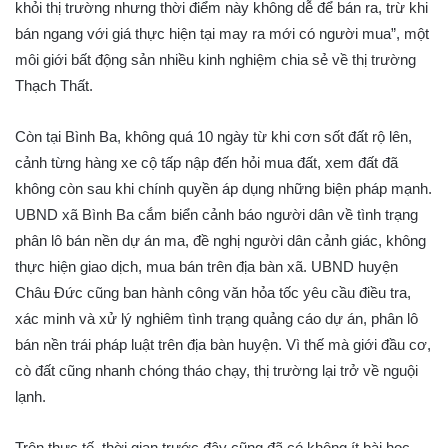
khỏi thị trường nhưng thời điểm này không dễ để bán ra, trừ khi
bán ngang với giá thực hiện tại may ra mới có người mua”, một
môi giới bất động sản nhiều kinh nghiệm chia sẻ về thị trường
Thạch Thất.
Còn tại Bình Ba, không quá 10 ngày từ khi cơn sốt đất rộ lên,
cảnh từng hàng xe cộ tấp nập đến hỏi mua đất, xem đất đã
không còn sau khi chính quyền áp dụng những biện pháp mạnh.
UBND xã Bình Ba cắm biển cảnh báo người dân về tình trạng
phân lô bán nền dự án ma, đề nghị người dân cảnh giác, không
thực hiện giao dịch, mua bán trên địa bàn xã. UBND huyện
Châu Đức cũng ban hành công văn hỏa tốc yêu cầu điều tra,
xác minh và xử lý nghiêm tình trạng quảng cáo dự án, phân lô
bán nền trái pháp luật trên địa bàn huyện. Vì thế mà giới đầu cơ,
cò đất cũng nhanh chóng tháo chạy, thị trường lại trở về nguội
lạnh.
Trên thực tế, thời gian trước đây cũng đã có không ít bài học