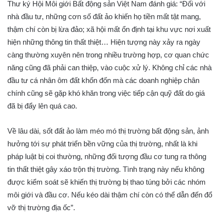
Thư ký Hội Môi giới Bất động sản Việt Nam đánh giá: “Đối với
nhà đầu tư, những cơn số đất ảo khiến họ tiền mất tật mang,
thậm chí còn bị lừa đảo; xã hội mất ổn định tại khu vực nơi xuất
hiện những thông tin thất thiệt… Hiện tượng này xảy ra ngày
càng thường xuyên nên trong nhiều trường hợp, cơ quan chức
năng cũng đã phải can thiệp, vào cuộc xử lý. Không chỉ các nhà
đầu tư cá nhân ôm đất khốn đốn mà các doanh nghiệp chân
chính cũng sẽ gặp khó khăn trong việc tiếp cận quỹ đất do giá
đã bị đẩy lên quá cao.
Về lâu dài, sốt đất ảo làm méo mó thị trường bất động sản, ảnh
hưởng tới sự phát triển bền vững của thị trường, nhất là khi
pháp luật bị coi thường, những đối tượng đầu cơ tung ra thông
tin thất thiệt gây xáo trộn thị trường. Tình trạng này nếu không
được kiểm soát sẽ khiến thị trường bị thao túng bởi các nhóm
môi giới và đầu cơ. Nếu kéo dài thậm chí còn có thể dẫn đến đổ
vỡ thị trường địa ốc”.