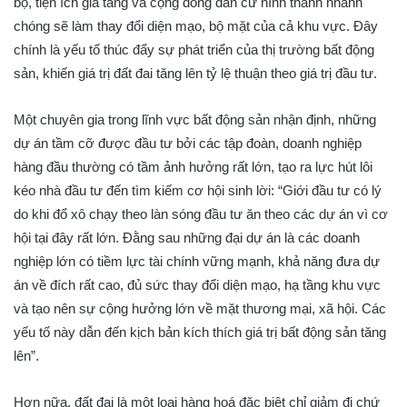
bộ, tiện ích gia tăng và cộng đồng dân cư hình thành nhanh
chóng sẽ làm thay đổi diện mạo, bộ mặt của cả khu vực. Đây
chính là yếu tố thúc đẩy sự phát triển của thị trường bất động
sản, khiến giá trị đất đai tăng lên tỷ lệ thuận theo giá trị đầu tư.
Một chuyên gia trong lĩnh vực bất động sản nhận định, những
dự án tầm cỡ được đầu tư bởi các tập đoàn, doanh nghiệp
hàng đầu thường có tầm ảnh hưởng rất lớn, tạo ra lực hút lôi
kéo nhà đầu tư đến tìm kiếm cơ hội sinh lời: “Giới đầu tư có lý
do khi đổ xô chạy theo làn sóng đầu tư ăn theo các dự án vì cơ
hội tại đây rất lớn. Đằng sau những đại dự án là các doanh
nghiệp lớn có tiềm lực tài chính vững mạnh, khả năng đưa dự
án về đích rất cao, đủ sức thay đổi diện mạo, hạ tầng khu vực
và tạo nên sự cộng hưởng lớn về mặt thương mại, xã hội. Các
yếu tố này dẫn đến kịch bản kích thích giá trị bất động sản tăng
lên”.
Hơn nữa, đất đai là một loại hàng hoá đặc biệt chỉ giảm đi chứ