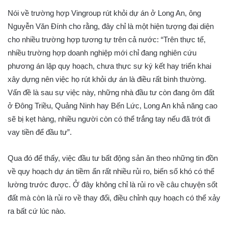
Nói về trường hợp Vingroup rút khỏi dự án ở Long An, ông
Nguyễn Văn Đính cho rằng, đây chỉ là một hiện tượng đại diện
cho nhiều trường hợp tương tự trên cả nước: “Trên thực tế,
nhiều trường hợp doanh nghiệp mới chỉ đang nghiên cứu
phương án lập quy hoạch, chưa thực sự ký kết hay triển khai
xây dựng nên việc họ rút khỏi dự án là điều rất bình thường.
Vấn đề là sau sự việc này, những nhà đầu tư còn đang ôm đất
ở Đông Triều, Quảng Ninh hay Bến Lức, Long An khả năng cao
sẽ bị kẹt hàng, nhiều người còn có thể trắng tay nếu đã trót đi
vay tiền để đầu tư”.
Qua đó để thấy, việc đầu tư bất động sản ăn theo những tin đồn
về quy hoạch dự án tiềm ẩn rất nhiều rủi ro, biến số khó có thể
lường trước được. Ở đây không chỉ là rủi ro về câu chuyện sốt
đất mà còn là rủi ro về thay đổi, điều chỉnh quy hoạch có thể xảy
ra bất cứ lúc nào.