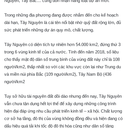
Nguyên, Tây Bắc… cũng đón nhận hàng loạt dự án mới.
Trong những địa phương đang được nhắm đến cho kế hoạch
dài hạn, Tây Nguyên là cái tên nổi bật nhờ quỹ đất rộng lớn, đủ
sức phát triển những dự án quy mô, chất lượng.
Tây Nguyên có diện tích tự nhiên hơn 54.000 km2, đứng thứ 3
trong 6 vùng kinh tế của cả nước. Tính đến năm 2018, số liệu
cho thấy mật độ dân số trung bình của vùng đất này chỉ là 108
người/km2, thấp nhất so với các khu vực còn lại như Trung du
và miền núi phía Bắc (109 người/km2), Tây Nam Bộ (436
người/km2
Tuy sở hữu tài nguyên đất dồi dào nhưng đến nay, Tây Nguyên
vẫn chưa tận dụng hết lợi thế để xây dựng những công trình
hiện đại đáp ứng nhu cầu phát triển kinh tế – xã hội. Chất lượng
cơ sở hạ tầng, đô thị của vùng không đồng đều và hiện đang có
dấu hiệu quá tải khi tốc độ đô thị hóa cũng như dân số tăng