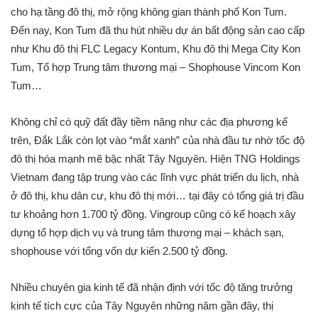
cho hạ tầng đô thị, mở rộng không gian thành phố Kon Tum.
Đến nay, Kon Tum đã thu hút nhiều dự án bất động sản cao cấp
như Khu đô thị FLC Legacy Kontum, Khu đô thị Mega City Kon
Tum, Tổ hợp Trung tâm thương mại – Shophouse Vincom Kon
Tum…
Không chỉ có quỹ đất đầy tiềm năng như các địa phương kể
trên, Đắk Lắk còn lọt vào “mắt xanh” của nhà đầu tư nhờ tốc độ
đô thị hóa mạnh mẽ bậc nhất Tây Nguyên. Hiện TNG Holdings
Vietnam đang tập trung vào các lĩnh vực phát triển du lịch, nhà
ở đô thị, khu dân cư, khu đô thị mới… tại đây có tổng giá trị đầu
tư khoảng hơn 1.700 tỷ đồng. Vingroup cũng có kế hoạch xây
dựng tổ hợp dịch vụ và trung tâm thương mại – khách sạn,
shophouse với tổng vốn dự kiến 2.500 tỷ đồng.
Nhiều chuyên gia kinh tế đã nhận định với tốc độ tăng trưởng
kinh tế tích cực của Tây Nguyên những năm gần đây, thị