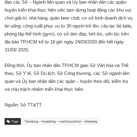
đạo các Sở – Ngành liên quan và Ủy ban nhân dân các quận-
huyện triển khai thực hiện việc tạm dừng hoạt động các khu vui
chơi giải trí, nhà hàng, quán beer club; cơ sở kinh doanh dịch vụ
ăn uống: công suất phục vụ từ 30 người trở lên, câu lạc bộ bida,
phòng tập thể hình (gym), cơ sở làm đẹp, hớt tóc, uốn tóc trên
địa bàn TP.HCM kể từ 18 giờ ngày 24/03/2020 đến hết ngày
31/03/ 2020.
Đồng thời, Ủy ban nhân dân TP.HCM giao Sở Văn hóa và Thể
thao, Sở Y tế, Sở Du lịch, Sở Công thương, các Sở ngành liên
quan và Ủy ban nhân dân các quận – huyện theo dõi, kiểm tra
và chịu trách nhiệm triển khai thực hiện.
Nguồn: Sở TT&TT
Tags
Tamdung – hoatdong – cackhuvuichoi – nhahang