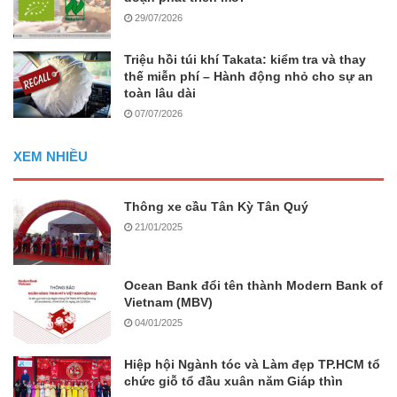
29/07/2026
Triệu hồi túi khí Takata: kiểm tra và thay
thế miễn phí – Hành động nhỏ cho sự an
toàn lâu dài
07/07/2026
XEM NHIỀU
Thông xe cầu Tân Kỳ Tân Quý
21/01/2025
Ocean Bank đổi tên thành Modern Bank of
Vietnam (MBV)
04/01/2025
Hiệp hội Ngành tóc và Làm đẹp TP.HCM tổ
chức giỗ tổ đầu xuân năm Giáp thìn