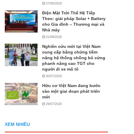
07/08/2026
Điện Mặt Trời Thế Hệ Tiếp
Theo: giải pháp Solar + Battery
cho Gia đình – Thương mại và
Nhà máy
01/08/2026
Nghiên cứu mới tại Việt Nam
cung cấp bằng chứng tiềm
năng hệ thống chống bó cứng
phanh nâng cao TGT cho
người đi xe mô tô
30/07/2026
Hữu cơ Việt Nam đang bước
vào một giai đoạn phát triển
mới
29/07/2026
XEM NHIỀU