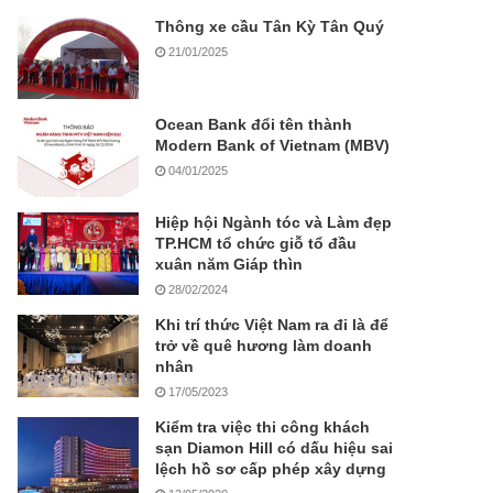
Thông xe cầu Tân Kỳ Tân Quý
21/01/2025
Ocean Bank đổi tên thành
Modern Bank of Vietnam (MBV)
04/01/2025
Hiệp hội Ngành tóc và Làm đẹp
TP.HCM tổ chức giỗ tổ đầu
xuân năm Giáp thìn
28/02/2024
Khi trí thức Việt Nam ra đi là để
trở về quê hương làm doanh
nhân
17/05/2023
Kiểm tra việc thi công khách
sạn Diamon Hill có dấu hiệu sai
lệch hồ sơ cấp phép xây dựng