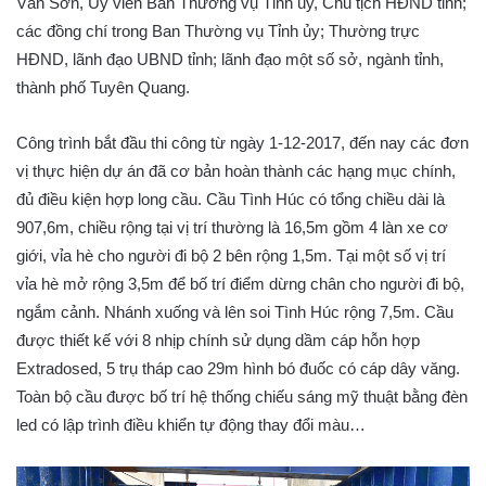
Văn Sơn, Ủy viên Ban Thường vụ Tỉnh ủy, Chủ tịch HĐND tỉnh;
các đồng chí trong Ban Thường vụ Tỉnh ủy; Thường trực
HĐND, lãnh đạo UBND tỉnh; lãnh đạo một số sở, ngành tỉnh,
thành phố Tuyên Quang.
Công trình bắt đầu thi công từ ngày 1-12-2017, đến nay các đơn
vị thực hiện dự án đã cơ bản hoàn thành các hạng mục chính,
đủ điều kiện hợp long cầu. Cầu Tình Húc có tổng chiều dài là
907,6m, chiều rộng tại vị trí thường là 16,5m gồm 4 làn xe cơ
giới, vỉa hè cho người đi bộ 2 bên rộng 1,5m. Tại một số vị trí
vỉa hè mở rộng 3,5m để bố trí điểm dừng chân cho người đi bộ,
ngắm cảnh. Nhánh xuống và lên soi Tình Húc rộng 7,5m. Cầu
được thiết kế với 8 nhịp chính sử dụng dầm cáp hỗn hợp
Extradosed, 5 trụ tháp cao 29m hình bó đuốc có cáp dây văng.
Toàn bộ cầu được bố trí hệ thống chiếu sáng mỹ thuật bằng đèn
led có lập trình điều khiển tự động thay đổi màu…