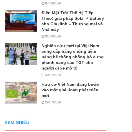
07/08/2026
Điện Mặt Trời Thế Hệ Tiếp
Theo: giải pháp Solar + Battery
cho Gia đình – Thương mại và
Nhà máy
01/08/2026
Nghiên cứu mới tại Việt Nam
cung cấp bằng chứng tiềm
năng hệ thống chống bó cứng
phanh nâng cao TGT cho
người đi xe mô tô
30/07/2026
Hữu cơ Việt Nam đang bước
vào một giai đoạn phát triển
mới
29/07/2026
XEM NHIỀU