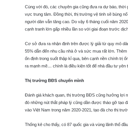
Cùng với đó, các chuyên gia cũng đưa ra dự báo, thời g
vực trung tâm. Đồng thời, thị trường vệ tinh sẽ bùng n
người dân vẫn tăng cao. Do vậy 6 tháng cuối năm 2020
cạnh tranh lớn gấp nhiều lần so với giai đoạn trước dịch
Cơ sở đưa ra nhận định trên được lý giải từ quy mô dân
55% dẫn đến nhu cầu nhà ở và sức mua rất lớn. Thêm 
ổn định trong suốt thập kỉ qua, bên cạnh nền chính trị ổn
ra mạnh mẽ… chính là điều kiện tốt để nhà đầu tư yên t
Thị trường BĐS chuyển mình
Đánh giá khách quan, thị trường BĐS cũng hưởng lợi 
đó những nút thắt pháp lý cũng dần được tháo gỡ tạo 
vào Việt Nam trong năm 2020-2021, tạo đà cho thị trư
Thống kê cho thấy, có 87 quốc gia và vùng lãnh thổ đầu