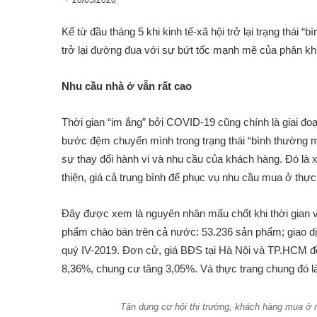
20/05/2020
Kể từ đầu tháng 5 khi kinh tế-xã hội trở lại trạng thái 
trở lại đường đua với sự bứt tốc mạnh mẽ của phân kh
Nhu cầu nhà ở vẫn rất cao
Thời gian “im ắng” bởi COVID-19 cũng chính là giai đo
bước đệm chuyển mình trong trạng thái “bình thường m
sự thay đổi hành vi và nhu cầu của khách hàng. Đó là
thiện, giá cả trung bình để phục vụ nhu cầu mua ở thực
Đây được xem là nguyên nhân mấu chốt khi thời gian vừa
phẩm chào bán trên cả nước: 53.236 sản phẩm; giao dị
quý IV-2019. Đơn cử, giá BĐS tại Hà Nội và TP.HCM đều
8,36%, chung cư tăng 3,05%. Và thực trang chung đó l
Tận dụng cơ hội thị trường, khách hàng mua ở 