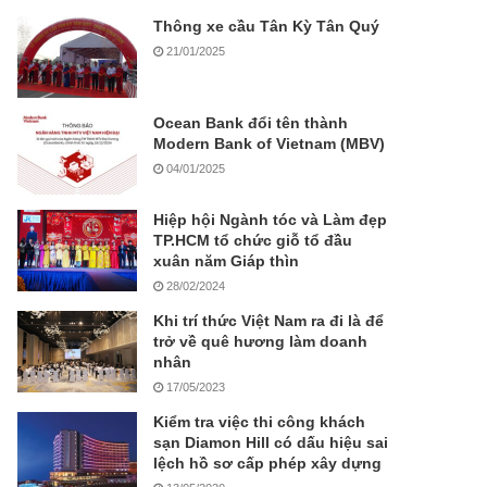
Thông xe cầu Tân Kỳ Tân Quý
21/01/2025
Ocean Bank đổi tên thành
Modern Bank of Vietnam (MBV)
04/01/2025
Hiệp hội Ngành tóc và Làm đẹp
TP.HCM tổ chức giỗ tổ đầu
xuân năm Giáp thìn
28/02/2024
Khi trí thức Việt Nam ra đi là để
trở về quê hương làm doanh
nhân
17/05/2023
Kiểm tra việc thi công khách
sạn Diamon Hill có dấu hiệu sai
lệch hồ sơ cấp phép xây dựng