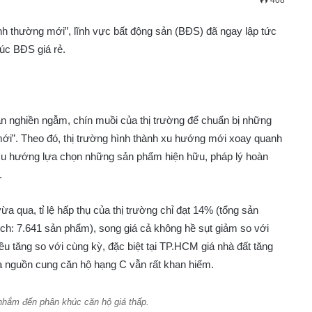
408
“bình thường mới”, lĩnh vực bất động sản (BĐS) đã ngay lập tức
úc BĐS giá rẻ.
ạn nghiền ngẫm, chín muồi của thị trường để chuẩn bị những
ới”. Theo đó, thị trường hình thành xu hướng mới xoay quanh
 xu hướng lựa chọn những sản phẩm hiện hữu, pháp lý hoàn
.
 qua, tỉ lệ hấp thụ của thị trường chỉ đạt 14% (tổng sản
ch: 7.641 sản phẩm), song giá cả không hề sụt giảm so với
 tăng so với cùng kỳ, đặc biệt tại TP.HCM giá nhà đất tăng
à nguồn cung căn hộ hạng C vẫn rất khan hiếm.
nhắm đến phân khúc căn hộ giá thấp.