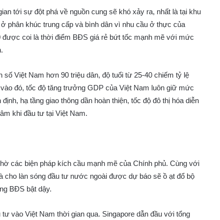
ian tới sự đột phá về nguồn cung sẽ khó xảy ra, nhất là tại khu
ổ ở phân khúc trung cấp và bình dân vì nhu cầu ở thực của
 được coi là thời điểm BĐS giá rẻ bứt tốc mạnh mẽ với mức
.
 số Việt Nam hơn 90 triệu dân, độ tuổi từ 25-40 chiếm tỷ lệ
vào đó, tốc độ tăng trưởng GDP của Việt Nam luôn giữ mức
 định, hạ tầng giao thông dần hoàn thiện, tốc độ đô thị hóa diễn
âm khi đầu tư tại Việt Nam.
nhờ các biện pháp kích cầu mạnh mẽ của Chính phủ. Cùng với
đà cho làn sóng đầu tư nước ngoài được dự báo sẽ ồ ạt đổ bộ
ờng BĐS bật dậy.
 tư vào Việt Nam thời gian qua. Singapore dẫn đầu với tổng