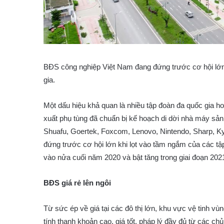
BĐS công nghiệp Việt Nam đang đứng trước cơ hội lớn 
gia.
Một dấu hiệu khả quan là nhiều tập đoàn đa quốc gia ho
xuất phụ tùng đã chuẩn bị kế hoạch di dời nhà máy s
Shuafu, Goertek, Foxcom, Lenovo, Nintendo, Sharp, 
đứng trước cơ hội lớn khi lọt vào tầm ngắm của các tập
vào nửa cuối năm 2020 và bật tăng trong giai đoạn 202
BĐS giá rẻ lên ngôi
Từ sức ép về giá tại các đô thị lớn, khu vực vệ tinh vù
tính thanh khoản cao, giá tốt, pháp lý đầy đủ từ các ch