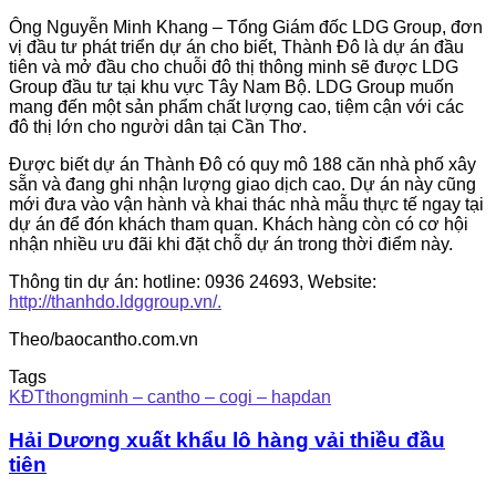
Ông Nguyễn Minh Khang – Tổng Giám đốc LDG Group, đơn
vị đầu tư phát triển dự án cho biết, Thành Đô là dự án đầu
tiên và mở đầu cho chuỗi đô thị thông minh sẽ được LDG
Group đầu tư tại khu vực Tây Nam Bộ. LDG Group muốn
mang đến một sản phẩm chất lượng cao, tiệm cận với các
đô thị lớn cho người dân tại Cần Thơ.
Được biết dự án Thành Đô có quy mô 188 căn nhà phố xây
sẵn và đang ghi nhận lượng giao dịch cao. Dự án này cũng
mới đưa vào vận hành và khai thác nhà mẫu thực tế ngay tại
dự án để đón khách tham quan. Khách hàng còn có cơ hội
nhận nhiều ưu đãi khi đặt chỗ dự án trong thời điểm này.
Thông tin dự án: hotline: 0936 24693, Website:
http://thanhdo.ldggroup.vn/.
Theo/baocantho.com.vn
Tags
KĐTthongminh – cantho – cogi – hapdan
Hải Dương xuất khẩu lô hàng vải thiều đầu
tiên