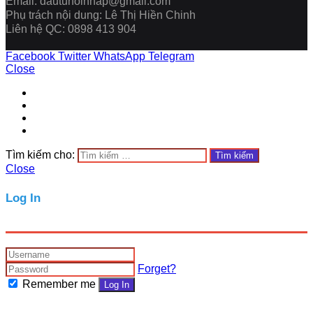
Email: dautuhoinhap@gmail.com
Phụ trách nội dung: Lê Thị Hiền Chinh
Liên hệ QC: 0898 413 904
Facebook
Twitter
WhatsApp
Telegram
Close
Tìm kiếm cho:
Close
Log In
Forget?
Remember me
Log In