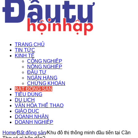
TRANG CHỦ
TIN TỨC
KINH TẾ
CÔNG NGHIỆP
NÔNG NGHIỆP
ĐẦU TƯ
NGÂN HÀNG
CHỨNG KHOÁN
BẤT ĐỘNG SẢN
TIÊU DÙNG
DU LỊCH
VĂN HÓA THỂ THAO
GIÁO DỤC
DOANH NHÂN
DOANH NGHIỆP
Home
/
Bất động sản
/
Khu đô thị thông minh đầu tiên tại Cần