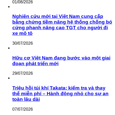
01/08/2026
Nghiên cứu mới tại Việt Nam cung cấp
bằng chứng tiềm năng hệ thống chống bó
cứng phanh nâng cao TGT cho người đi
xe mô tô
30/07/2026
Hữu cơ Việt Nam đang bước vào một giai
đoạn phát triển mới
29/07/2026
Triệu hồi túi khí Takata: kiểm tra và thay
thế miễn phí – Hành động nhỏ cho sự an
toàn lâu dài
07/07/2026