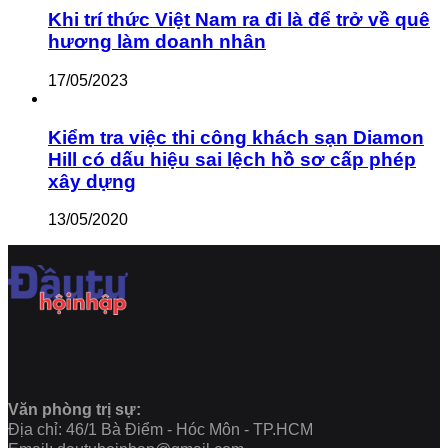
Khi trí thức Việt Nam ra đi là để trở về quê
hương làm doanh nhân
17/05/2023
Kiểm tra việc thi công khách sạn Diamon
Hill có dấu hiệu sai lệch hồ sơ cấp phép
xây dựng
13/05/2020
Văn phòng trị sự:
Địa chỉ: 46/1 Bà Điểm - Hóc Môn - TP.HCM