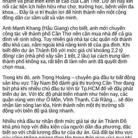
nhanh và phát triển kinh tế cao của Cần Thơ. Dự án này kết
nối các tiện ích hiện hữu như chợ, trường học, bệnh viện đa
khoa… Đây là vị trí thuận lợi để hình thành nên một cộng
đồng dân cư sầm uất và văn minh.
Anh Mạnh Khang (Hậu Giang) cho biết, anh mới chuyển
công tác về thành phố Cần Thơ nên cần mua nhà để cả gia
đình về sinh sống. Tuy nhiên giá nhà tại các quận nội thành
đều khá cao, nằm ngoài khả năng kinh tế của gia đình. Khi
biết đến dự án Thành Đô với mức giá chỉ khoảng 2,2 tỷ
đồng/ căn (nhà phố xây sẵn 1 trệt, 2 lầu) lại cách trung tâm
thành phố không xa, rất tiện đi làm nên anh đã quyết định
chọn mua.
Trong khi đó, anh Trọng Hoàng – chuyên gia đầu tư bất động
sản khu vực Tây Nam Bộ đánh giá thị trường Cần Thơ đang
bứt phá khi nhiều chủ đầu tư lớn từ Tp.HCM đổ về đây phát
triển dự án. Với tốc độ phát triển nhanh như hiện nay, các
quận vùng ven như Ô Môn, Vĩnh Thạnh, Cái Răng… sẽ đón
nhận làn sóng lan tỏa, hình thành nên một thị trường sôi
động với biên độ giá tăng nhanh.
Nhiều nhà đầu tư nhận định mức giá tại dự án Thành Đô
khá phù hợp với điều kiện của người dân địa phương, đặc
biệt so với chất lượng đầu tư của dự án. Giá đất tại khu vực
này cũng không ngừng tăng lên trong thời gian vừa qua khi