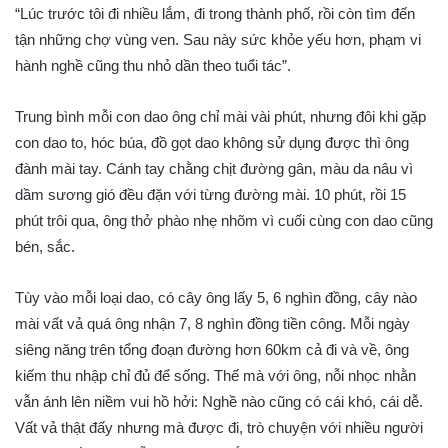
“Lúc trước tôi đi nhiều lắm, đi trong thành phố, rồi còn tìm đến
tận những chợ vùng ven. Sau này sức khỏe yếu hơn, phạm vi
hành nghề cũng thu nhỏ dần theo tuổi tác”.
Trung bình mỗi con dao ông chỉ mài vài phút, nhưng đôi khi gặp
con dao to, hóc búa, đồ gọt dao không sử dụng được thì ông
đành mài tay. Cánh tay chằng chịt đường gân, màu da nâu vì
dầm sương gió đều đặn với từng đường mài. 10 phút, rồi 15
phút trôi qua, ông thở phào nhẹ nhõm vì cuối cùng con dao cũng
bén, sắc.
Tùy vào mỗi loại dao, có cây ông lấy 5, 6 nghìn đồng, cây nào
mài vất vả quá ông nhận 7, 8 nghìn đồng tiền công. Mỗi ngày
siêng năng trên tổng đoạn đường hơn 60km cả đi và về, ông
kiếm thu nhập chỉ đủ để sống. Thế mà với ông, nỗi nhọc nhằn
vẫn ánh lên niềm vui hồ hởi: Nghề nào cũng có cái khó, cái dễ.
Vất vả thật đấy nhưng mà được đi, trò chuyện với nhiều người