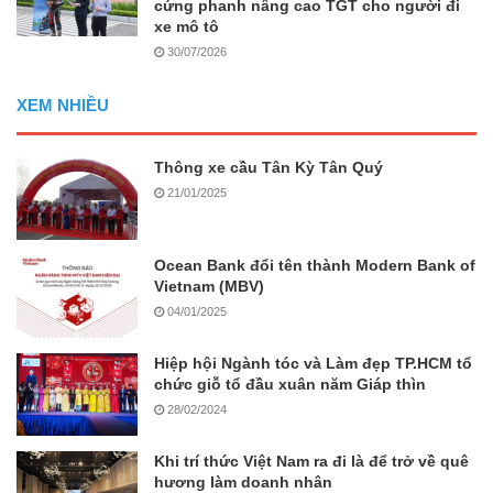
cứng phanh nâng cao TGT cho người đi
xe mô tô
30/07/2026
XEM NHIỀU
Thông xe cầu Tân Kỳ Tân Quý
21/01/2025
Ocean Bank đổi tên thành Modern Bank of
Vietnam (MBV)
04/01/2025
Hiệp hội Ngành tóc và Làm đẹp TP.HCM tổ
chức giỗ tổ đầu xuân năm Giáp thìn
28/02/2024
Khi trí thức Việt Nam ra đi là để trở về quê
hương làm doanh nhân