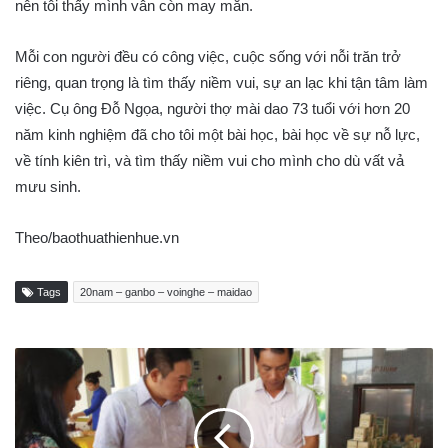
nên tôi thấy mình vẫn còn may mắn.
Mỗi con người đều có công việc, cuộc sống với nỗi trăn trở
riêng, quan trọng là tìm thấy niềm vui, sự an lạc khi tận tâm làm
việc. Cụ ông Đỗ Ngọa, người thợ mài dao 73 tuổi với hơn 20
năm kinh nghiệm đã cho tôi một bài học, bài học về sự nỗ lực,
về tính kiên trì, và tìm thấy niềm vui cho mình cho dù vất vả
mưu sinh.
Theo/baothuathienhue.vn
Tags
20nam – ganbo – voinghe – maidao