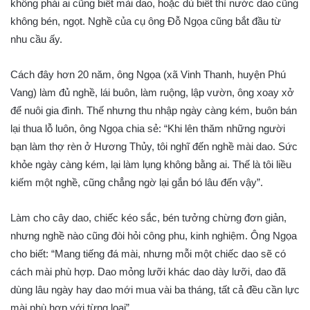
không phải ai cũng biết mài dao, hoặc dù biết thì nước dao cũng
không bén, ngọt. Nghề của cụ ông Đỗ Ngọa cũng bắt đầu từ
nhu cầu ấy.
Cách đây hơn 20 năm, ông Ngọa (xã Vinh Thanh, huyện Phú
Vang) làm đủ nghề, lái buôn, làm ruộng, lập vườn, ông xoay xở
để nuôi gia đình. Thế nhưng thu nhập ngày càng kém, buôn bán
lại thua lỗ luôn, ông Ngọa chia sẻ: “Khi lên thăm những người
bạn làm thợ rèn ở Hương Thủy, tôi nghĩ đến nghề mài dao. Sức
khỏe ngày càng kém, lại làm lụng không bằng ai. Thế là tôi liều
kiếm một nghề, cũng chẳng ngờ lại gắn bó lâu đến vậy”.
Làm cho cây dao, chiếc kéo sắc, bén tưởng chừng đơn giản,
nhưng nghề nào cũng đòi hỏi công phu, kinh nghiệm. Ông Ngọa
cho biết: “Mang tiếng đá mài, nhưng mỗi một chiếc dao sẽ có
cách mài phù hợp. Dao mỏng lưỡi khác dao dày lưỡi, dao đã
dùng lâu ngày hay dao mới mua vài ba tháng, tất cả đều cần lực
mài phù hợp với từng loại”.