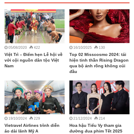
05/08/2020
422
16/10/2025
130
Việt Trì – Điểm hẹn Lễ hội về
Top 02 Misscosmo 2024: tái
với cội nguồn dân tộc Việt
hiện tinh thần Rising Dragon
Nam
qua bộ ảnh rồng không cúi
đầu
19/10/2024
229
21/12/2024
214
Vietravel Airlines trình diễn
Hoa hậu Tiểu Vy tham gia
áo dài lãnh Mỹ A
đường đua phim Tết 2025