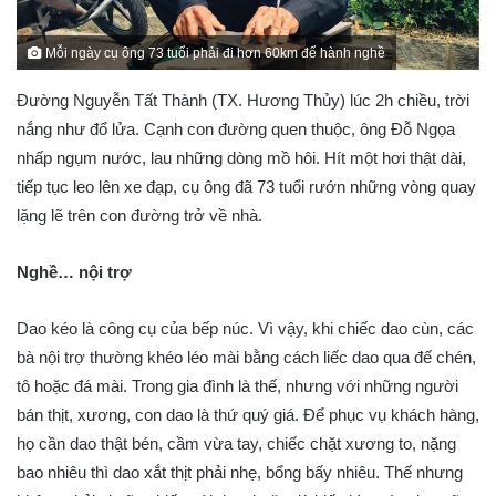
Mỗi ngày cụ ông 73 tuổi phải đi hơn 60km để hành nghề
Đường Nguyễn Tất Thành (TX. Hương Thủy) lúc 2h chiều, trời
nắng như đổ lửa. Cạnh con đường quen thuộc, ông Đỗ Ngọa
nhấp ngụm nước, lau những dòng mồ hôi. Hít một hơi thật dài,
tiếp tục leo lên xe đạp, cụ ông đã 73 tuổi rướn những vòng quay
lặng lẽ trên con đường trở về nhà.
Nghề… nội trợ
Dao kéo là công cụ của bếp núc. Vì vậy, khi chiếc dao cùn, các
bà nội trợ thường khéo léo mài bằng cách liếc dao qua đế chén,
tô hoặc đá mài. Trong gia đình là thế, nhưng với những người
bán thịt, xương, con dao là thứ quý giá. Để phục vụ khách hàng,
họ cần dao thật bén, cầm vừa tay, chiếc chặt xương to, nặng
bao nhiêu thì dao xắt thịt phải nhẹ, bổng bấy nhiêu. Thế nhưng