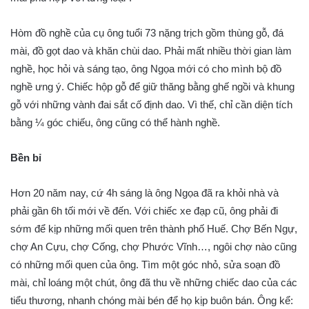
Hòm đồ nghề của cụ ông tuổi 73 nặng trịch gồm thùng gỗ, đá
mài, đồ gọt dao và khăn chùi dao. Phải mất nhiều thời gian làm
nghề, học hỏi và sáng tạo, ông Ngọa mới có cho mình bộ đồ
nghề ưng ý. Chiếc hộp gỗ để giữ thăng bằng ghế ngồi và khung
gỗ với những vành đai sắt cố định dao. Vì thế, chỉ cần diện tích
bằng ¼ góc chiếu, ông cũng có thể hành nghề.
Bền bỉ
Hơn 20 năm nay, cứ 4h sáng là ông Ngọa đã ra khỏi nhà và
phải gần 6h tối mới về đến. Với chiếc xe đạp cũ, ông phải đi
sớm để kịp những mối quen trên thành phố Huế. Chợ Bến Ngự,
chợ An Cựu, chợ Cống, chợ Phước Vĩnh…, ngôi chợ nào cũng
có những mối quen của ông. Tìm một góc nhỏ, sửa soạn đồ
mài, chỉ loáng một chút, ông đã thu về những chiếc dao của các
tiểu thương, nhanh chóng mài bén để họ kịp buôn bán. Ông kể: