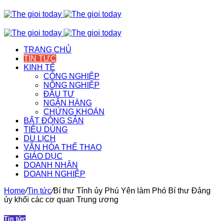
TRANG CHỦ
TIN TỨC
KINH TẾ
CÔNG NGHIỆP
NÔNG NGHIỆP
ĐẦU TƯ
NGÂN HÀNG
CHỨNG KHOÁN
BẤT ĐỘNG SẢN
TIÊU DÙNG
DU LỊCH
VĂN HÓA THỂ THAO
GIÁO DỤC
DOANH NHÂN
DOANH NGHIỆP
Home
/
Tin tức
/
Bí thư Tỉnh ủy Phú Yên làm Phó Bí thư Đảng
ủy khối các cơ quan Trung ương
Tin tức