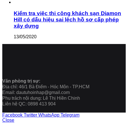
Kiểm tra việc thi công khách sạn Diamon
Hill có dấu hiệu sai lệch hồ sơ cấp phép
xây dựng
13/05/2020
Văn phòng trị sự:
Địa chỉ: 46/1 Bà Điểm - Hóc Môn - TP.HCM
Email: dautuhoinhap@gmail.com
Phụ trách nội dung: Lê Thị Hiền Chinh
Liên hệ QC: 0898 413 904
Facebook
Twitter
WhatsApp
Telegram
Close