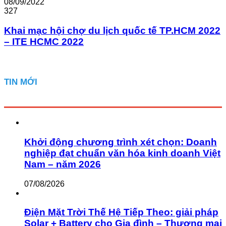
08/09/2022
327
Khai mạc hội chợ du lịch quốc tế TP.HCM 2022
– ITE HCMC 2022
TIN MỚI
Khởi động chương trình xét chọn: Doanh
nghiệp đạt chuẩn văn hóa kinh doanh Việt
Nam – năm 2026
07/08/2026
Điện Mặt Trời Thế Hệ Tiếp Theo: giải pháp
Solar + Battery cho Gia đình – Thương mại