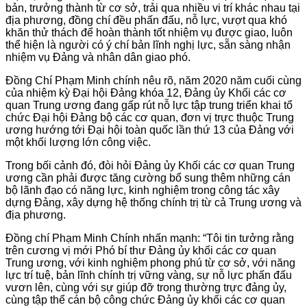
bản, trưởng thành từ cơ sở, trải qua nhiều vi trí khác nhau tại
địa phương, đồng chí đều phấn đấu, nỗ lực, vượt qua khó
khăn thử thách để hoàn thành tốt nhiệm vụ được giao, luôn
thể hiện là người có ý chí bản lĩnh nghị lực, sẵn sàng nhận
nhiệm vụ Đảng và nhân dân giao phó.
Đồng Chí Phạm Minh chính nêu rõ, năm 2020 năm cuối cùng
của nhiệm kỳ Đại hội Đảng khóa 12, Đảng ủy Khối các cơ
quan Trung ương đang gấp rút nỗ lực tập trung triển khai tổ
chức Đại hội Đảng bộ các cơ quan, đơn vị trực thuộc Trung
ương hướng tới Đại hội toàn quốc lần thứ 13 của Đảng với
một khối lượng lớn công việc.
Trong bối cảnh đó, đòi hỏi Đảng ủy Khối các cơ quan Trung
ương cần phải được tăng cường bổ sung thêm những cán
bộ lãnh đạo có năng lực, kinh nghiệm trong công tác xây
dựng Đảng, xây dựng hệ thống chính trị từ cả Trung ương và
địa phương.
Đồng chí Phạm Minh Chính nhấn mạnh: “Tôi tin tưởng rằng
trên cương vị mới Phó bí thư Đảng ủy khối các cơ quan
Trung ương, với kinh nghiệm phong phú từ cơ sở, với năng
lực trí tuệ, bản lĩnh chính trị vững vàng, sự nỗ lực phấn đấu
vươn lên, cùng với sự giúp đỡ trong thường trực đảng ủy,
cùng tập thể cán bộ công chức Đảng ủy khối các cơ quan