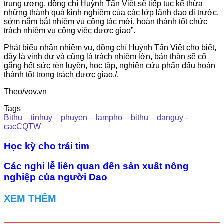
trung ương, đồng chí Huỳnh Tấn Việt sẽ tiếp tục kế thừa
những thành quả kinh nghiệm của các lớp lãnh đạo đi trước,
sớm nắm bắt nhiệm vụ công tác mới, hoàn thành tốt chức
trách nhiệm vụ công việc được giao”.
Phát biểu nhận nhiệm vụ, đồng chí Huỳnh Tấn Việt cho biết,
đây là vinh dự và cũng là trách nhiệm lớn, bản thân sẽ cố
gắng hết sức rèn luyện, học tập, nghiên cứu phấn đấu hoàn
thành tốt trọng trách được giao./.
Theo/vov.vn
Tags
Bithu – tinhuy – phuyen – lampho – bithu – danguy -
cacCQTW
Học kỳ cho trái tim
Các nghi lễ liên quan đến sản xuất nông
nghiệp của người Dao
XEM THÊM