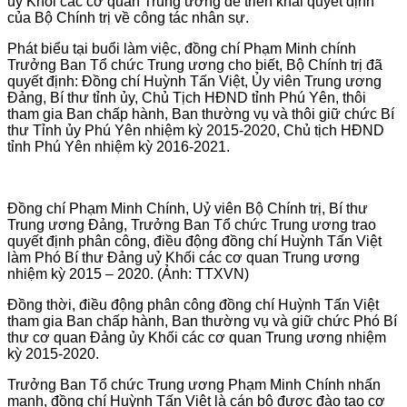
ủy Khối các cơ quan Trung ương để triển khai quyết định
của Bộ Chính trị về công tác nhân sự.
Phát biểu tại buổi làm việc, đồng chí Phạm Minh chính
Trưởng Ban Tổ chức Trung ương cho biết, Bộ Chính trị đã
quyết định: Đồng chí Huỳnh Tấn Việt, Ủy viên Trung ương
Đảng, Bí thư tỉnh ủy, Chủ Tịch HĐND tỉnh Phú Yên, thôi
tham gia Ban chấp hành, Ban thường vụ và thôi giữ chức Bí
thư Tỉnh ủy Phú Yên nhiệm kỳ 2015-2020, Chủ tịch HĐND
tỉnh Phú Yên nhiệm kỳ 2016-2021.
Đồng chí Phạm Minh Chính, Uỷ viên Bộ Chính trị, Bí thư
Trung ương Đảng, Trưởng Ban Tổ chức Trung ương trao
quyết định phân công, điều động đồng chí Huỳnh Tấn Việt
làm Phó Bí thư Đảng uỷ Khối các cơ quan Trung ương
nhiệm kỳ 2015 – 2020. (Ảnh: TTXVN)
Đồng thời, điều động phân công đồng chí Huỳnh Tấn Việt
tham gia Ban chấp hành, Ban thường vụ và giữ chức Phó Bí
thư cơ quan Đảng ủy Khối các cơ quan Trung ương nhiệm
kỳ 2015-2020.
Trưởng Ban Tổ chức Trung ương Phạm Minh Chính nhấn
mạnh, đồng chí Huỳnh Tấn Việt là cán bộ được đào tạo cơ