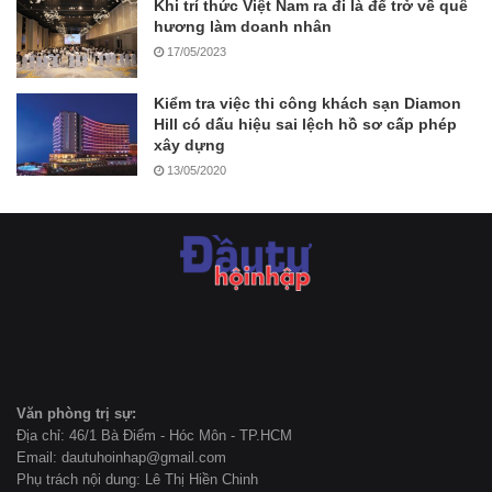
Khi trí thức Việt Nam ra đi là để trở về quê
hương làm doanh nhân
17/05/2023
Kiểm tra việc thi công khách sạn Diamon
Hill có dấu hiệu sai lệch hồ sơ cấp phép
xây dựng
13/05/2020
Văn phòng trị sự:
Địa chỉ: 46/1 Bà Điểm - Hóc Môn - TP.HCM
Email: dautuhoinhap@gmail.com
Phụ trách nội dung: Lê Thị Hiền Chinh