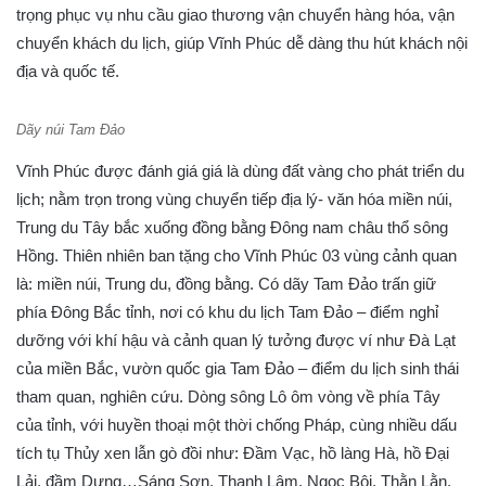
trọng phục vụ nhu cầu giao thương vận chuyển hàng hóa, vận
chuyển khách du lịch, giúp Vĩnh Phúc dễ dàng thu hút khách nội
địa và quốc tế.
Dãy núi Tam Đảo
Vĩnh Phúc được đánh giá giá là dùng đất vàng cho phát triển du
lịch; nằm trọn trong vùng chuyển tiếp địa lý- văn hóa miền núi,
Trung du Tây bắc xuống đồng bằng Đông nam châu thổ sông
Hồng. Thiên nhiên ban tặng cho Vĩnh Phúc 03 vùng cảnh quan
là: miền núi, Trung du, đồng bằng. Có dãy Tam Đảo trấn giữ
phía Đông Bắc tỉnh, nơi có khu du lịch Tam Đảo – điểm nghỉ
dưỡng với khí hậu và cảnh quan lý tưởng được ví như Đà Lạt
của miền Bắc, vườn quốc gia Tam Đảo – điểm du lịch sinh thái
tham quan, nghiên cứu. Dòng sông Lô ôm vòng về phía Tây
của tỉnh, với huyền thoại một thời chống Pháp, cùng nhiều dấu
tích tụ Thủy xen lẫn gò đồi như: Đầm Vạc, hồ làng Hà, hồ Đại
Lải, đầm Dưng…Sáng Sơn, Thanh Lâm, Ngọc Bội, Thằn Lằn,