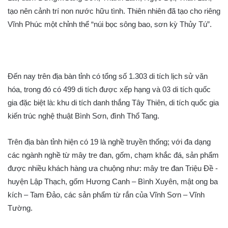
tạo nên cảnh trí non nước hữu tình. Thiên nhiên đã tạo cho riêng
Vĩnh Phúc một chỉnh thể “núi bọc sông bao, sơn kỳ Thủy Tú”.
Đến nay trên địa bàn tỉnh có tổng số 1.303 di tích lịch sử văn
hóa, trong đó có 499 di tích được xếp hạng và 03 di tích quốc
gia đặc biệt là: khu di tích danh thắng Tây Thiên, di tích quốc gia
kiến trúc nghệ thuật Bình Sơn, đình Thổ Tang.
Trên địa bàn tỉnh hiện có 19 là nghề truyền thống; với đa dạng
các ngành nghề từ mây tre đan, gốm, chạm khắc đá, sản phẩm
được nhiều khách hàng ưa chuộng như: mây tre đan Triệu Đề -
huyện Lập Thạch, gốm Hương Canh – Bình Xuyên, mật ong ba
kích – Tam Đảo, các sản phẩm từ rắn của Vĩnh Sơn – Vĩnh
Tường.