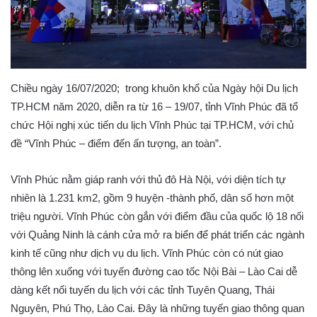
Chiều ngày 16/07/2020; trong khuôn khổ của Ngày hội Du lịch
TP.HCM năm 2020, diễn ra từ 16 – 19/07, tỉnh Vĩnh Phúc đã tổ
chức Hội nghị xúc tiến du lịch Vĩnh Phúc tại TP.HCM, với chủ
đề “Vĩnh Phúc – điểm đến ấn tượng, an toàn”.
Vĩnh Phúc nằm giáp ranh với thủ đô Hà Nội, với diện tích tự
nhiên là 1.231 km2, gồm 9 huyện -thành phố, dân số hơn một
triệu người. Vĩnh Phúc còn gắn với điểm đầu của quốc lộ 18 nối
với Quảng Ninh là cánh cửa mở ra biển để phát triển các ngành
kinh tế cũng như dịch vụ du lịch. Vĩnh Phúc còn có nút giao
thông lên xuống với tuyến đường cao tốc Nội Bài – Lào Cai dễ
dàng kết nối tuyến du lịch với các tỉnh Tuyên Quang, Thái
Nguyên, Phú Thọ, Lào Cai. Đây là những tuyến giao thông quan