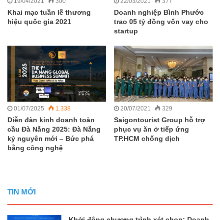
19/04/2021
300
22/03/2021
377
Khai mạc tuần lễ thương
Doanh nghiệp Bình Phước
hiệu quốc gia 2021
trao 05 tỷ đồng vốn vay cho
startup
01/07/2025
1.338
20/07/2021
329
Diễn đàn kinh doanh toàn
Saigontourist Group hỗ trợ
cầu Đà Nẵng 2025: Đà Nẵng
phục vụ ăn ở tiếp ứng
kỷ nguyên mới – Bức phá
TP.HCM chống dịch
bằng công nghệ
TIN MỚI
Khởi động chương trình xét chọn: Doanh