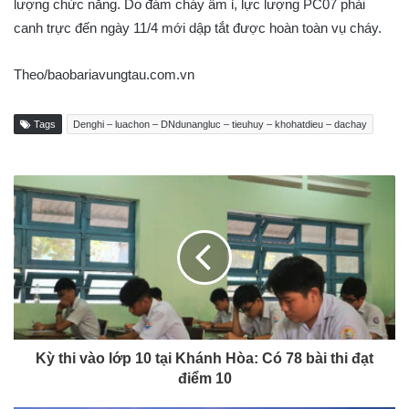
lượng chức năng. Do đám cháy âm ỉ, lực lượng PC07 phải
canh trực đến ngày 11/4 mới dập tắt được hoàn toàn vụ cháy.
Theo/baobariavungtau.com.vn
Tags
Denghi – luachon – DNdunangluc – tieuhuy – khohatdieu – dachay
Kỳ thi vào lớp 10 tại Khánh Hòa: Có 78 bài thi đạt
điểm 10