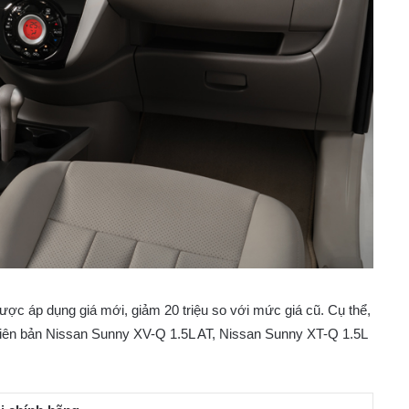
c áp dụng giá mới, giảm 20 triệu so với mức giá cũ. Cụ thể,
iên bản Nissan Sunny XV-Q 1.5L AT, Nissan Sunny XT-Q 1.5L