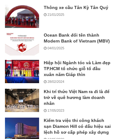
Thông xe cầu Tân Kỳ Tân Quý
21/01/2025
Ocean Bank đổi tên thành
Modern Bank of Vietnam (MBV)
04/01/2025
Hiệp hội Ngành tóc và Làm đẹp
TP.HCM tổ chức giỗ tổ đầu
xuân năm Giáp thìn
28/02/2024
Khi trí thức Việt Nam ra đi là để
trở về quê hương làm doanh
nhân
17/05/2023
Kiểm tra việc thi công khách
sạn Diamon Hill có dấu hiệu sai
lệch hồ sơ cấp phép xây dựng