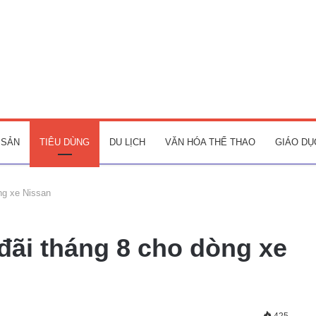
 SẢN
TIÊU DÙNG
DU LỊCH
VĂN HÓA THỂ THAO
GIÁO DỤ
ng xe Nissan
đãi tháng 8 cho dòng xe