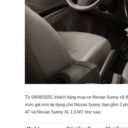
Từ 04/08/2020, khách hàng mua xe Nissan Sunny sẽ đượ
mức giá mới áp dụng cho Nissan Sunny, bao gồm 3 ph
AT và Nissan Sunny XL 1.5 MT như sau: