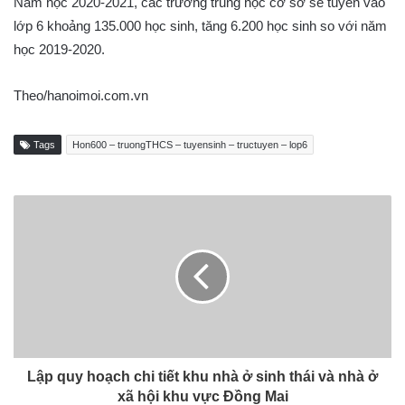
Năm học 2020-2021, các trường trung học cơ sở sẽ tuyển vào
lớp 6 khoảng 135.000 học sinh, tăng 6.200 học sinh so với năm
học 2019-2020.
Theo/hanoimoi.com.vn
Tags
Hon600 – truongTHCS – tuyensinh – tructuyen – lop6
Lập quy hoạch chi tiết khu nhà ở sinh thái và nhà ở
xã hội khu vực Đồng Mai