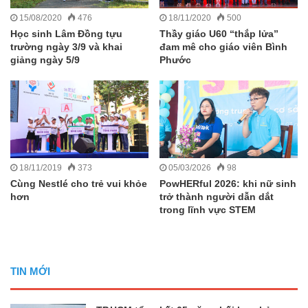
15/08/2020
476
18/11/2020
500
Học sinh Lâm Đồng tựu
Thầy giáo U60 “thắp lửa”
trường ngày 3/9 và khai
đam mê cho giáo viên Bình
giảng ngày 5/9
Phước
18/11/2019
373
05/03/2026
98
Cùng Nestlé cho trẻ vui khỏe
PowHERful 2026: khi nữ sinh
hơn
trở thành người dẫn dắt
trong lĩnh vực STEM
TIN MỚI