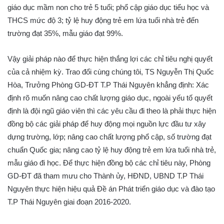
giáo dục mầm non cho trẻ 5 tuổi; phổ cập giáo dục tiểu học và
THCS mức độ 3; tỷ lệ huy động trẻ em lứa tuổi nhà trẻ đến
trường đạt 35%, mẫu giáo đạt 99%.
Vậy giải pháp nào để thực hiện thắng lợi các chỉ tiêu nghị quyết
của cả nhiệm kỳ. Trao đổi cùng chúng tôi, TS Nguyễn Thị Quốc
Hòa, Trưởng Phòng GD-ĐT T.P Thái Nguyên khẳng định: Xác
định rõ muốn nâng cao chất lượng giáo dục, ngoài yếu tố quyết
định là đội ngũ giáo viên thì các yêu cầu đi theo là phải thực hiện
đồng bộ các giải pháp để huy động mọi nguồn lực đầu tư xây
dựng trường, lớp; nâng cao chất lượng phổ cập, số trường đạt
chuẩn Quốc gia; nâng cao tỷ lệ huy động trẻ em lứa tuổi nhà trẻ,
mẫu giáo đi học. Để thực hiện đồng bộ các chỉ tiêu này, Phòng
GD-ĐT đã tham mưu cho Thành ủy, HĐND, UBND T.P Thái
Nguyên thực hiện hiệu quả Đề án Phát triển giáo dục và đào tạo
T.P Thái Nguyên giai đoạn 2016-2020.