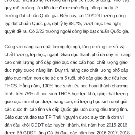
quy mô trường, lớp liên tục được mở rộng, nâng cao tỷ lệ
trường đạt chuẩn Quốc gia. Đến nay, có 110/124 trường công
lập đạt chuẩn Quốc gia, đạt tỷ lệ 88,7%, vượt mục tiêu nghị
quyết đề ra. Có 2/22 trường ngoài công lập đạt chuẩn Quốc gia.
Cùng với nâng cao chất lượng đội ngũ, tăng cường cơ sở vật
chất trường, lớp học, ngành Giáo dục thành phố đã duy trì, nâng
cao chất lượng phổ cập giáo dục các cấp học, chất lượng giáo
dục ngày được nâng lên. Duy trì, nâng cao chất lượng phổ cập
giáo dục mầm non cho trẻ em 5 tuổi, phổ cập giáo dục tiểu học,
THCS. Hằng năm, 100% học sinh tiểu học hoàn thành chương
trình; trên 75% số học sinh THCS học lực khá, giỏi; chất lượng
giáo dục mũi nhọn được nâng cao, số lượng học sinh đoạt giải
các cuộc thi cấp tỉnh và cấp Quốc gia luôn đứng đầu trong tỉnh.
Giáo dục và đào tạo T.P Thái Nguyên được suy tôn là đơn vị
dẫn đầu khối GDĐT các huyện, thành, thị, năm học 2015-2016
được Bộ GDĐT tặng Cờ thi đua, các năm học 2016-2017, 2018