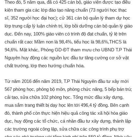
Theo đó, 5 năm qua, đã có 425 cán bộ, giáo viên được tạo điều
kiện tham gia các lớp đào tạo nâng chuẩn (73 người học thạc
sĩ, 352 người học đại học); cử 361 cán bộ quản lý tham dự học
lớp trung cấp lý luận chính trị, lớp bồi dưỡng cán bộ quản lý giáo
dục. Đến nay, 100% giáo viên có trình độ đạt chuẩn, tỷ lệ trên
chuẩn rất cao: Mầm non là 98,4%, tiểu học là 98,6%,THCS là
94,6%. Mặt khác, Phòng GD-ĐT tham mưu cho UBND T.P Thái
Nguyên huy động các nguồn lực đầu tư tăng cường cơ sở vật
chất trường, lớp theo hướng chuẩn hóa.
Từ năm 2016 đến năm 2019, T.P Thái Nguyên đầu tư xây mới
567 phòng học, phòng bộ môn, phòng chức năng, 5 bếp bán trú;
cải tạo, sửa chữa 102 phòng học. Tổng mức đầu xây dựng,
mua sắm trang thiết bị dạy học lên tới 496,4 tỷ đồng. Bên cạnh
đó, thành phố còn thực hiện hiệu quả công tác xã hội hóa giáo
dục, huy động các tổ chức, cá nhân đầu tư xây dựng, thành lập
các trường ngoài công lập, sửa chữa các công trình phụ trợ
cho các nhà trường với tổng kinh phí trên 550 tỷ đồng. Nhờ vậy,