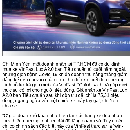
Chị Minh Yến, một doanh nhân tại TP.HCM đã có dự định
mua xe VinFast Lux A2.0 bản Tiêu chuẩn từ cuối năm ngoái,
nhưng dịch bệnh Covid-19 khiến doanh thu hàng tháng giảm
đáng kể nên chị vẫn chần chừ cho đến khi biết đến chương
trình hỗ trợ trả góp mới của VinFast. “Chính sách trả góp mới
thực sự có lợi cho người tiêu dùng. Giá nhận xe VinFast Lux
A2.0 bản Tiêu chuẩn sau khi dồn ưu đãi chỉ là 75,31 triệu
đồng, ngang ngửa với một chiếc xe máy tay ga”, chị Yến
chia sẻ.
“Ở giai đoạn khó khăn như hiện tại­­, các hãng xe đua nhau
thực hiện chương trình ưu đãi để tăng doanh số. Tuy nhiên,
chỉ có chính sách đặc biệt này của VinFast thực sự là ‘win-