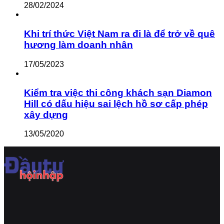
28/02/2024
Khi trí thức Việt Nam ra đi là để trở về quê
hương làm doanh nhân
17/05/2023
Kiểm tra việc thi công khách sạn Diamon
Hill có dấu hiệu sai lệch hồ sơ cấp phép
xây dựng
13/05/2020