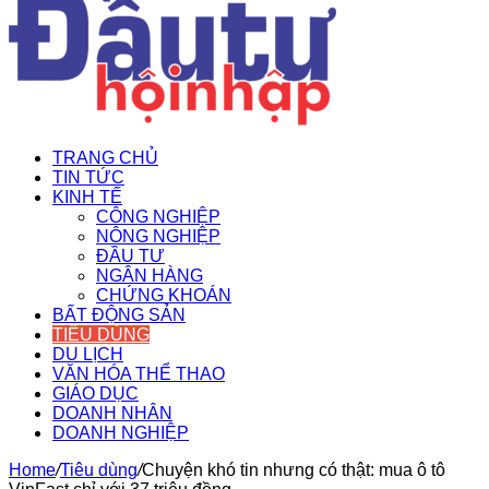
TRANG CHỦ
TIN TỨC
KINH TẾ
CÔNG NGHIỆP
NÔNG NGHIỆP
ĐẦU TƯ
NGÂN HÀNG
CHỨNG KHOÁN
BẤT ĐỘNG SẢN
TIÊU DÙNG
DU LỊCH
VĂN HÓA THỂ THAO
GIÁO DỤC
DOANH NHÂN
DOANH NGHIỆP
Home
/
Tiêu dùng
/
Chuyện khó tin nhưng có thật: mua ô tô