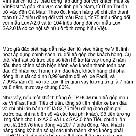
VinFast chỉ từ 37 triệu đồng” áp dụng đối với khách mua xe
VinFast trả góp khu vực các tỉnh phía Nam, từ Bình Thuận
trở vào đến Cà Mau. Theo đó, khách hàng sẽ chỉ cần thanh
toán từ 37 triệu đồng đối với mẫu Fadil, từ 75 triệu đồng đối
với mẫu Lux A2.0 và từ 104 triệu đồng đối với mẫu Lux
SA2.0 là có cơ hội sở hữu ô tô thương hiệu Việt.
Mức giá đặc biệt hấp dẫn này đến từ việc hãng xe Việt linh
hoạt áp dụng chính sách ưu đãi trả góp cho khách hàng. Cụ
thể, VinFast trừ trực tiếp số tiền hỗ trợ lãi vay trong 2 năm
đầu theo chính sách hiện hành vào khoản thanh toán ban
đầu để nhận xe. Trong năm đầu tiên, khách hàng chỉ phải
đóng lãi suất cố định 8,99%/năm đối với xe Fadil, và
7,99%/năm đối với xe Lux, thời gian vay tương ứng là 7 năm
và 8 năm, mức vay chung 80%.
Như vậy, nếu một khách hàng ở TP.HCM mua trả góp mẫu
xe VinFast Fadil Tiêu chuẩn, tổng số tiền nhận xe ban đầu
và chi phí lăn bánh chỉ là 82,75 triệu đồng (bao gồm phí
trước bạ, phí ra biển số và các loại phí khác). Số tiền tương
ứng dành cho Lux A2.0 và Lux SA2.0 bản Tiêu chuẩn lần
lượt là 156,76 triệu đồng và 207,7 triệu đồng. Nếu khách
hàng đăng ký biển số tại các tỉnh thành khác không phải
TP.HCM, số tiền phải bỏ ra có thể còn thấp hơn vài chục