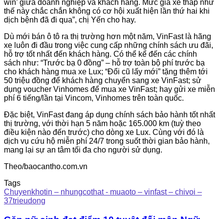
win’ giữa doanh nghiệp và khách hàng. Mức giá xe thấp như
thế này chắc chắn không có cơ hội xuất hiện lần thứ hai khi
dịch bệnh đã đi qua”, chị Yến cho hay.
Dù mới bán ô tô ra thị trường hơn một năm, VinFast là hãng
xe luôn đi đầu trong việc cung cấp những chính sách ưu đãi,
hỗ trợ tốt nhất đến khách hàng. Có thể kể đến các chính
sách như: “Trước bạ 0 đồng” – hỗ trợ toàn bộ phí trước bạ
cho khách hàng mua xe Lux; “Đổi cũ lấy mới” tặng thêm tới
50 triệu đồng để khách hàng chuyển sang xe VinFast; sử
dụng voucher Vinhomes để mua xe VinFast; hay gửi xe miễn
phí 6 tiếng/lần tại Vincom, Vinhomes trên toàn quốc.
Đặc biệt, VinFast đang áp dụng chính sách bảo hành tốt nhất
thị trường, với thời hạn 5 năm hoặc 165.000 km (tuỳ theo
điều kiện nào đến trước) cho dòng xe Lux. Cùng với đó là
dịch vụ cứu hộ miễn phí 24/7 trong suốt thời gian bảo hành,
mang lại sự an tâm tối đa cho người sử dụng.
Theo/baocantho.com.vn
Tags
Chuyenkhotin – nhungcothat - muaoto – vinfast – chivoi –
37trieudong