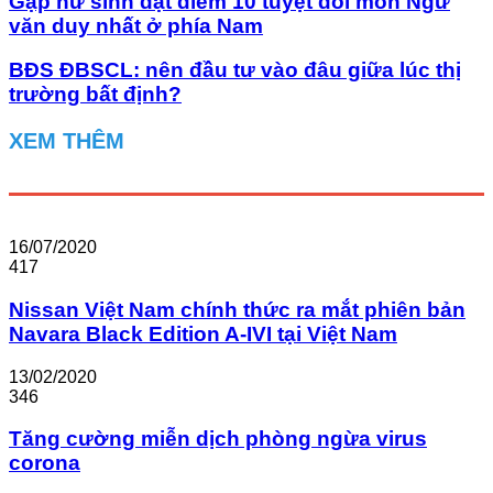
Gặp nữ sinh đạt điểm 10 tuyệt đối môn Ngữ
văn duy nhất ở phía Nam
BĐS ĐBSCL: nên đầu tư vào đâu giữa lúc thị
trường bất định?
XEM THÊM
16/07/2020
417
Nissan Việt Nam chính thức ra mắt phiên bản
Navara Black Edition A-IVI tại Việt Nam
13/02/2020
346
Tăng cường miễn dịch phòng ngừa virus
corona