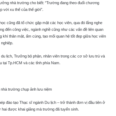
ởng nhà trường cho biết: “Trường đang theo đuổi chương
với xu thế của thế giới”.
 học cũng đã tổ chức gặp mặt các học viên, qua đó lắng nghe
ởng đến công việc, ngành nghề cũng như các vấn đề liên quan
ng khí thân mật, ấm cúng, tạo mối quan hệ tốt đẹp giữa học viên
 nghiệp.
du lịch, Trưởng bộ phận, nhân viên trong các cơ sở lưu trú và
ầu tại Tp.HCM và các tỉnh phía Nam.
ể nhà trường chụp ảnh lưu niệm
đào tạo Thạc sĩ ngành Du lịch – trở thành đơn vị đầu tiên ở
hai được khai giảng mà trường đã tuyển sinh.