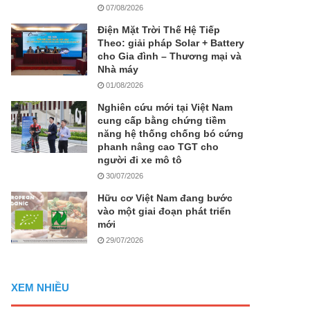
07/08/2026
Điện Mặt Trời Thế Hệ Tiếp
Theo: giải pháp Solar + Battery
cho Gia đình – Thương mại và
Nhà máy
01/08/2026
Nghiên cứu mới tại Việt Nam
cung cấp bằng chứng tiềm
năng hệ thống chống bó cứng
phanh nâng cao TGT cho
người đi xe mô tô
30/07/2026
Hữu cơ Việt Nam đang bước
vào một giai đoạn phát triển
mới
29/07/2026
XEM NHIỀU