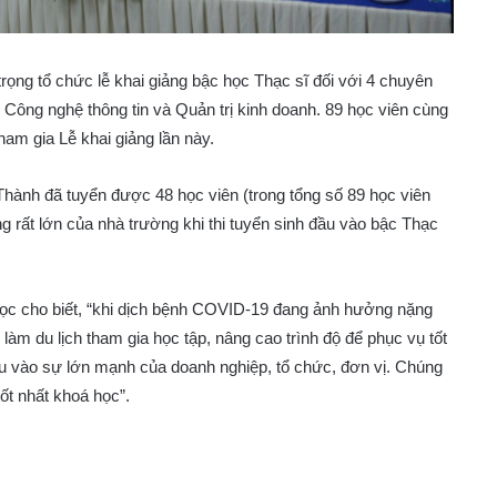
ọng tổ chức lễ khai giảng bậc học Thạc sĩ đối với 4 chuyên
 Công nghệ thông tin và Quản trị kinh doanh. 89 học viên cùng
ham gia Lễ khai giảng lần này.
Thành đã tuyển được 48 học viên (trong tổng số 89 học viên
g rất lớn của nhà trường khi thi tuyển sinh đầu vào bậc Thạc
ọc cho biết, “khi dịch bệnh COVID-19 đang ảnh hưởng nặng
 làm du lịch tham gia học tập, nâng cao trình độ để phục vụ tốt
u vào sự lớn mạnh của doanh nghiệp, tổ chức, đơn vị. Chúng
tốt nhất khoá học”.