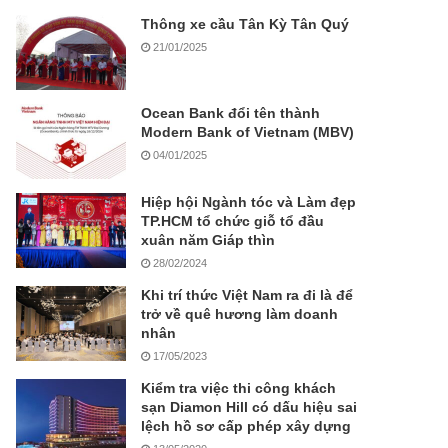
Thông xe cầu Tân Kỳ Tân Quý
21/01/2025
Ocean Bank đổi tên thành
Modern Bank of Vietnam (MBV)
04/01/2025
Hiệp hội Ngành tóc và Làm đẹp
TP.HCM tổ chức giỗ tổ đầu
xuân năm Giáp thìn
28/02/2024
Khi trí thức Việt Nam ra đi là để
trở về quê hương làm doanh
nhân
17/05/2023
Kiểm tra việc thi công khách
sạn Diamon Hill có dấu hiệu sai
lệch hồ sơ cấp phép xây dựng