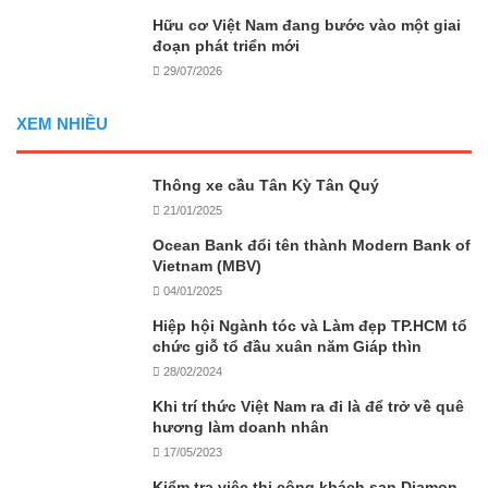
Hữu cơ Việt Nam đang bước vào một giai
đoạn phát triển mới
29/07/2026
XEM NHIỀU
Thông xe cầu Tân Kỳ Tân Quý
21/01/2025
Ocean Bank đổi tên thành Modern Bank of
Vietnam (MBV)
04/01/2025
Hiệp hội Ngành tóc và Làm đẹp TP.HCM tổ
chức giỗ tổ đầu xuân năm Giáp thìn
28/02/2024
Khi trí thức Việt Nam ra đi là để trở về quê
hương làm doanh nhân
17/05/2023
Kiểm tra việc thi công khách sạn Diamon