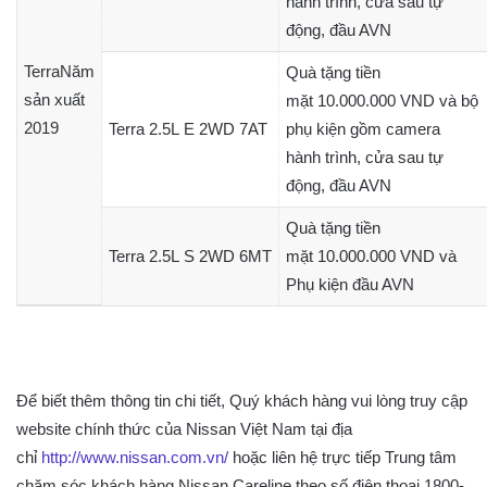
hành trình, cửa sau tự
động, đầu AVN
TerraNăm
Quà tặng tiền
sản xuất
mặt 10.000.000 VND và bộ
2019
Terra 2.5L E 2WD 7AT
phụ kiện gồm camera
hành trình, cửa sau tự
động, đầu AVN
Quà tặng tiền
Terra 2.5L S 2WD 6MT
mặt 10.000.000 VND và
Phụ kiện đầu AVN
Để biết thêm thông tin chi tiết, Quý khách hàng vui lòng truy cập
website chính thức của Nissan Việt Nam tại địa
chỉ
http://www.nissan.com.vn/
hoặc liên hệ trực tiếp Trung tâm
chăm sóc khách hàng Nissan Careline theo số điện thoại 1800-