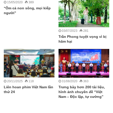
15/05/2020
389
“Ôm cả non sông, mọi kiếp
người”
03/07/2023
281
Trần Phong tuyệt vọng vì bị
hãm hại
20/11/2025
118
31/08/2020
363
Liên hoan phim Việt Nam lần
Trưng bày hơn 200 tài liệu,
thứ 24
hình ảnh chuyên đề “Việt
Nam – Độc lập, tự cường”