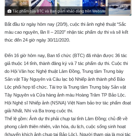
Tác phẩm của BTC và Ban giám khảo đăng trên Website
Bắt đầu từ ngày hôm nay (20/9), cuộc thi ảnh nghệ thuật “Sắc
màu cao nguyên, lần II – 2020” nhận tác phẩm dự thi và sẽ kết
thúc đến 24 giờ ngày 30/11/2020.
Đến 16 giờ hôm nay, Ban tổ chức (BTC) đã nhận được 36 tác
giả thuộc 14 tỉnh, thành đăng ký và 7 tác phẩm dự thi. Cuộc thi
do Hội Văn học Nghệ thuật Lâm Đồng, Trung tâm Trưng bày
Sản vật Tây Nguyên và Câu lạc bộ Nhiếp ảnh thành phố Bảo
Lộc phối hợp tổ chức. Tài trợ là Trung tâm Trưng bày Sản vật
Tây Nguyên và Cửa hàng ảnh màu Hoàng Trâm TP Bảo Lộc.
Hội Nghệ sĩ Nhiếp ảnh (NSNA) Việt Nam bảo trợ tác phẩm đoạt
giải Nhất, Nhì và Ba trong cuộc thi.
Thể lệ gồm: Ảnh dự thi phải chụp tại tỉnh Lâm Đồng; chủ đề về
phong cảnh thiên nhiên, văn hóa, du lịch, cuộc sống sinh hoạt
(khuyến khích ảnh chụp tại Bảo Lộc). Người tham gia là mọi tác