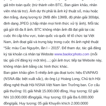
giả trên toàn quốc (trừ thành viên BTC, Ban giám khảo, nhân
viên nhà tài trợ). Ảnh dự thi phải là ảnh kỹ thuật số, màu hoặc
đen trắng, dung lượng từ 2MB đến 13MB, độ phân giải 300dpi,
định dạng JPEG (chấp nhận mọi hình thức xử lý ảnh). Mỗi tác
giả gửi tối đa 8 ảnh. BTC không nhận ảnh đã đạt giải tại các
cuộc thi cấp khu vực, toàn quốc và quốc tế tổ chức tại Việt
Nam, ảnh đoạt giải và trưng bày trong cuộc thi ảnh nghệ thuật
“Sắc màu Cao Nguyên, lần I – 2015”. Để tham dự, tác giả đăng
ký tài khoản cá nhân tại Website
www.baolocphoto.com
(mỗi
tác giả chỉ đăng ký một tên)…; gửi ảnh trực tiếp tại Website này,
không nhận ảnh bằng các hình thức khác.
Ban giám khảo gồm 5 nhiếp ảnh gia đoạt tước hiệu EVAPA/G
(NSNA đặc biệt xuất sắc), do ông Lý Hoàng Long, Chủ tịch Hội
đồng nghệ thuật Hội NSNA Việt Nam làm Trưởng ban. Cơ cấu
giải thưởng: 01 giải Nhất 15.000.000 đồng, Huy tượng; 02 giải
Nhì 10.000.000 đồng/giải, Huy tượng; 03 giải Ba 6.000.000
đồng/giải, Huy tượng; 05 giải Khuyến khích 2.000.0000