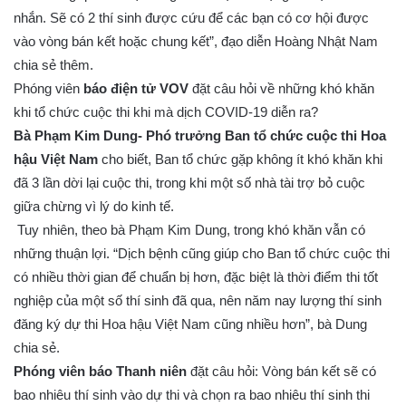
nhắn. Sẽ có 2 thí sinh được cứu để các bạn có cơ hội được
vào vòng bán kết hoặc chung kết”, đạo diễn Hoàng Nhật Nam
chia sẻ thêm.
Phóng viên
báo điện tử VOV
đặt câu hỏi về những khó khăn
khi tổ chức cuộc thi khi mà dịch COVID-19 diễn ra?
Bà Phạm Kim Dung- Phó trưởng Ban tổ chức cuộc thi Hoa
hậu Việt Nam
cho biết, Ban tổ chức gặp không ít khó khăn khi
đã 3 lần dời lại cuộc thi, trong khi một số nhà tài trợ bỏ cuộc
giữa chừng vì lý do kinh tế.
Tuy nhiên, theo bà Phạm Kim Dung, trong khó khăn vẫn có
những thuận lợi. “Dịch bệnh cũng giúp cho Ban tổ chức cuộc thi
có nhiều thời gian để chuẩn bị hơn, đặc biệt là thời điểm thi tốt
nghiệp của một số thí sinh đã qua, nên năm nay lượng thí sinh
đăng ký dự thi Hoa hậu Việt Nam cũng nhiều hơn”, bà Dung
chia sẻ.
Phóng viên báo Thanh niên
đặt câu hỏi: Vòng bán kết sẽ có
bao nhiêu thí sinh vào dự thi và chọn ra bao nhiêu thí sinh thi