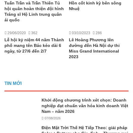
Tuấn Trần và Trần Thiên Tú
Hồn cốt kinh kỳ bên sông
hội quân hoàn thiện đội hình
Nhuệ
Tráng sĩ Hộ Linh trung quân
ái quốc
29/06/2020
362
03/10/2023
286
Lễ hội kỷ niệm 44 năm Thành
Lê Hoàng Phương lên
phố mang tên Bác kéo dài 6
đường đến Hà Nội dự thi
ngày, từ 27/6 đến 2/7
Miss Grand International
2023
TIN MỚI
Khởi động chương trình xét chọn: Doanh
nghiệp đạt chuẩn văn hóa kinh doanh Việt
Nam – năm 2026
07/08/2026
Điện Mặt Trời Thế Hệ Tiếp Theo: giải pháp