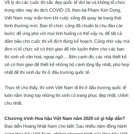
Về lý do các cuộc thi sắc đẹp quốc tế dời lại và không tổ chức
trong năm nay do dịch COVID-19, theo bà Phạm Kim Dung,
Việt Nam may mắn hơn khi cuộc sống đã quay lại trạng thái
bình thường mới. Ban tổ chức cũng đã chuẩn bị chu đáo các
bước để ứng phó với mọi tình huống có thể xảy ra, để tất cả
đảm bảo cho cuộc thi về đích đúng kế hoạch. Cũng nhờ vậy mà
đơn vị tổ chức sẽ có thời gian để rèn luyện thêm cho các bạn
thí sinh về văn hoá, ngoại ngữ… Bên cạnh đó, các nhà thiết kế
sẽ có thời gian để thiết kế những bộ cánh lộng lẫy nhất, phù hợp
nhất để thí sinh dự thi ở đấu trường quốc tế.
Thực tế cho thấy, thí sinh Việt Nam đi thi ở đấu trường quốc tế
luôn nằm trong top những thí sinh có trang phục đẹp nhất, chỉnh
chu nhất.
Chương trình Hoa hậu Việt Nam năm 2020 có gì hấp dẫn?
Đạo diễn Hoàng Nhật Nam cho biết: Sau nhiều năm đồng hành
cùng Hoa hậu Việt Nam, những chương trình của Hoa hậu Việt