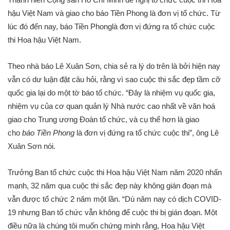
hậu Việt Nam và giao cho báo Tiền Phong là đơn vị tổ chức. Từ
lúc đó đến nay, báo Tiền Phonglà đơn vị đứng ra tổ chức cuộc
thi Hoa hậu Việt Nam.
Theo nhà báo Lê Xuân Sơn, chia sẻ ra lý do trên là bởi hiện nay
vẫn có dư luận đặt câu hỏi, rằng vì sao cuộc thi sắc đẹp tầm cỡ
quốc gia lại do một tờ báo tổ chức. “Đây là nhiệm vụ quốc gia,
nhiệm vụ của cơ quan quản lý Nhà nước cao nhất về văn hoá
giao cho Trung ương Đoàn tổ chức, và cụ thể hơn là giao
cho
báo Tiền Phong
là đơn vị đứng ra tổ chức cuộc thi”, ông Lê
Xuân Sơn nói.
Trưởng Ban tổ chức cuộc thi Hoa hậu Việt Nam năm 2020 nhấn
mạnh, 32 năm qua cuộc thi sắc đẹp này không gián đoạn mà
vẫn được tổ chức 2 năm một lần. “Dù năm nay có dịch COVID-
19 nhưng Ban tổ chức vẫn không để cuộc thi bị gián đoạn. Một
điều nữa là chúng tôi muốn chứng minh rằng, Hoa hậu Việt