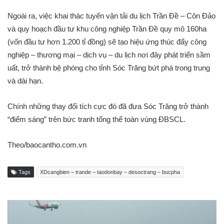
Ngoài ra, việc khai thác tuyến vận tải du lịch Trần Đề – Côn Đảo
và quy hoạch đầu tư khu công nghiệp Trần Đề quy mô 160ha
(vốn đầu tư hơn 1.200 tỉ đồng) sẽ tạo hiệu ứng thúc đẩy công
nghiệp – thương mại – dịch vụ – du lịch nơi đây phát triển sầm
uất, trở thành bệ phóng cho tỉnh Sóc Trăng bứt phá trong trung
và dài hạn.
Chính những thay đổi tích cực đó đã đưa Sóc Trăng trở thành
“điểm sáng” trên bức tranh tổng thể toàn vùng ĐBSCL.
Theo/baocantho.com.vn
Tags
XDcangbien – trande – taodonbay – desoctrang – bucpha