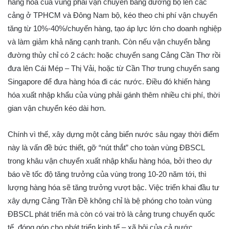
hàng hóa của vùng phải vận chuyển bằng đường bộ lên các
cảng ở TPHCM và Đông Nam bộ, kéo theo chi phí vận chuyển
tăng từ 10%-40%/chuyến hàng, tạo áp lực lớn cho doanh nghiệp
và làm giảm khả năng cạnh tranh. Còn nếu vận chuyển bằng
đường thủy chỉ có 2 cách: hoặc chuyển sang Cảng Cần Thơ rồi
đưa lên Cái Mép – Thị Vải, hoặc từ Cần Thơ trung chuyển sang
Singapore để đưa hàng hóa đi các nước. Điều đó khiến hàng
hóa xuất nhập khẩu của vùng phải gánh thêm nhiều chi phí, thời
gian vận chuyển kéo dài hơn.
Chính vì thế, xây dựng một cảng biển nước sâu ngay thời điểm
này là vấn đề bức thiết, gỡ “nút thắt” cho toàn vùng ĐBSCL
trong khâu vận chuyển xuất nhập khẩu hàng hóa, bởi theo dự
báo về tốc độ tăng trưởng của vùng trong 10-20 năm tới, thì
lượng hàng hóa sẽ tăng trưởng vượt bậc. Việc triển khai đầu tư
xây dựng Cảng Trần Đề không chỉ là bệ phóng cho toàn vùng
ĐBSCL phát triển mà còn có vai trò là cảng trung chuyển quốc
tế, đóng góp cho phát triển kinh tế – xã hội của cả nước.