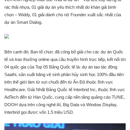
rác thải nhựa, 01 giải dự án yêu thích nhất do khán giả bình
chọn – Widdy, 01 giải dành cho nữ Founder xuất sắc nhất của
dự án Smart Dialog.
Bên cạnh đó; Ban tổ chức đã công bố giải cho các dự án Quốc
tế và trao thưởng online qua cầu truyền hình trực tiếp, kết nối tới
04 quốc gia của Top 05 Bảng Quốc tế là: dự án tạo tác động
Saathi, sản xuất băng vệ sinh phân hủy sinh học 100% đầu tiên
trên thế giới làm từ sợi chuối đến từ Ấn Độ thuộc lĩnh vực
Healthcare. Giải Nhất Bảng Quốc tế Interbrid Inc, thuộc lĩnh vực
AdTech đến từ Hàn Quốc, cung cấp nền tảng quảng cáo TUNE,
DOOH dựa trên công nghệ AI, Big Data và Window Display.
Interbrid gọi được vốn 1.5 triệu USD.