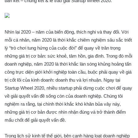
bán kết – chung kết & lễ trao giải Startup Wheel 2020.
Nhìn lại 2020 – năm của biến động, thích nghi và thay đổi. Với
mỗi cá nhân, năm 2020 là thời khắc chiêm nghiệm sâu sắc triết
lý “trò chơi tung hứng của cuộc đời” để quay về trân trọng
những giá trị cơ bản: sức khoẻ, tâm hồn, gia đình. Trong đó mỗi
doanh nghiệp, năm 2020 là thời khắc làn sóng khủng hoảng tấn
công trực diện giới khởi nghiệp toàn cầu, buộc phải quay về giá
trị cốt lõi của kinh doanh: doanh thu và lợi nhuận. Ngay tại
Startup Wheel 2020, nhiều startup phải dừng cuộc chơi để quay
về giải quyết vấn đề sống còn của doanh nghiệp. Chúng tôi
nghiệm ra rằng, tại chính thời khắc khó khăn bủa vây này,
những giá trị cơ bản được nhìn nhận đúng và trở thành điểm
mấu chốt để giải quyết vấn đề.
Trong lịch sử kinh tế thế giới, bên cạnh hàng loạt doanh nghiệp