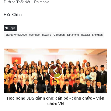
Đường Thốt Nốt – Palmania.
Hiền Chinh
Tags
StarupWheel2020 - cochude - quayve - GTcoban - lathanchu - hoagiai - khokhan
Học bỗng JDS dành cho: cán bộ - công chức – viên
chức VN