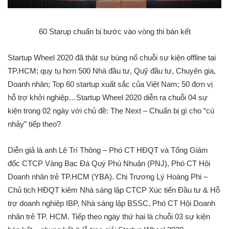
60 Starup chuẩn bị bước vào vòng thi bán kết
Startup Wheel 2020 đã thật sự bùng nổ chuỗi sự kiện offline tại
TP.HCM; quy tụ hơn 500 Nhà đầu tư, Quỹ đầu tư, Chuyên gia,
Doanh nhân; Top 60 startup xuất sắc của Việt Nam; 50 đơn vị
hỗ trợ khởi nghiệp…Startup Wheel 2020 diễn ra chuỗi 04 sự
kiện trong 02 ngày với chủ đề: The Next – Chuẩn bị gì cho “cú
nhảy” tiếp theo?
Diễn giả là anh Lê Trí Thông – Phó CT HĐQT và Tổng Giám
đốc CTCP Vàng Bạc Đá Quý Phú Nhuận (PNJ), Phó CT Hội
Doanh nhân trẻ TP.HCM (YBA). Chị Trương Lý Hoàng Phi –
Chủ tịch HĐQT kiêm Nhà sáng lập CTCP Xúc tiến Đầu tư & Hỗ
trợ doanh nghiệp IBP, Nhà sáng lập BSSC, Phó CT Hội Doanh
nhân trẻ TP. HCM. Tiếp theo ngày thứ hai là chuỗi 03 sự kiện