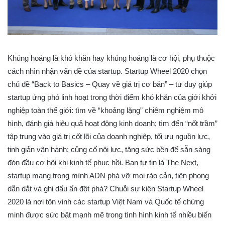
Khủng hoảng là khó khăn hay khủng hoảng là cơ hội, phụ thuộc
cách nhìn nhận vấn đề của startup. Startup Wheel 2020 chọn
chủ đề “Back to Basics – Quay về giá trị cơ bản” – tư duy giúp
startup ứng phó linh hoạt trong thời điểm khó khăn của giới khởi
nghiệp toàn thế giới: tìm về “khoảng lặng” chiêm nghiệm mô
hình, đánh giá hiệu quả hoạt động kinh doanh; tìm đến “nốt trầm”
tập trung vào giá trị cốt lõi của doanh nghiệp, tối ưu nguồn lực,
tinh giản vận hành; củng cố nội lực, tăng sức bền để sẵn sàng
đón đầu cơ hội khi kinh tế phục hồi. Bạn tự tin là The Next,
startup mang trong mình ADN phá vỡ mọi rào cản, tiên phong
dẫn dắt và ghi dấu ấn đột phá? Chuỗi sự kiện Startup Wheel
2020 là nơi tôn vinh các startup Việt Nam và Quốc tế chứng
minh được sức bật mạnh mẽ trong tình hình kinh tế nhiều biến