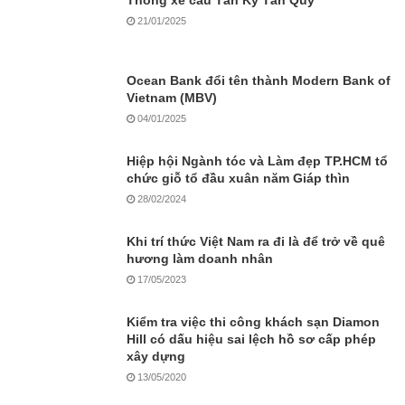
Thông xe cầu Tân Kỳ Tân Quý
21/01/2025
Ocean Bank đổi tên thành Modern Bank of
Vietnam (MBV)
04/01/2025
Hiệp hội Ngành tóc và Làm đẹp TP.HCM tổ
chức giỗ tổ đầu xuân năm Giáp thìn
28/02/2024
Khi trí thức Việt Nam ra đi là để trở về quê
hương làm doanh nhân
17/05/2023
Kiểm tra việc thi công khách sạn Diamon
Hill có dấu hiệu sai lệch hồ sơ cấp phép
xây dựng
13/05/2020