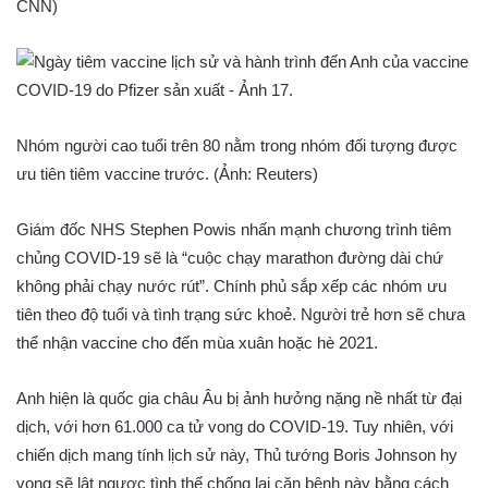
CNN)
Nhóm người cao tuổi trên 80 nằm trong nhóm đối tượng được
ưu tiên tiêm vaccine trước. (Ảnh: Reuters)
Giám đốc NHS Stephen Powis nhấn mạnh chương trình tiêm
chủng COVID-19 sẽ là “cuộc chạy marathon đường dài chứ
không phải chạy nước rút”. Chính phủ sắp xếp các nhóm ưu
tiên theo độ tuổi và tình trạng sức khoẻ. Người trẻ hơn sẽ chưa
thể nhận vaccine cho đến mùa xuân hoặc hè 2021.
Anh hiện là quốc gia châu Âu bị ảnh hưởng nặng nề nhất từ ​​đại
dịch, với hơn 61.000 ca tử vong do COVID-19. Tuy nhiên, với
chiến dịch mang tính lịch sử này, Thủ tướng Boris Johnson hy
vọng sẽ lật ngược tình thế chống lại căn bệnh này bằng cách