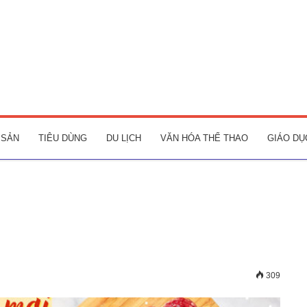
 SẢN
TIÊU DÙNG
DU LỊCH
VĂN HÓA THỂ THAO
GIÁO DỤ
309