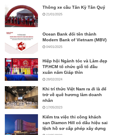
Thông xe cầu Tân Kỳ Tân Quý
21/01/2025
Ocean Bank đổi tên thành
Modern Bank of Vietnam (MBV)
04/01/2025
Hiệp hội Ngành tóc và Làm đẹp
TP.HCM tổ chức giỗ tổ đầu
xuân năm Giáp thìn
28/02/2024
Khi trí thức Việt Nam ra đi là để
trở về quê hương làm doanh
nhân
17/05/2023
Kiểm tra việc thi công khách
sạn Diamon Hill có dấu hiệu sai
lệch hồ sơ cấp phép xây dựng