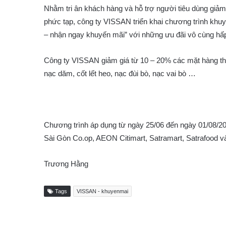
Nhằm tri ân khách hàng và hỗ trợ người tiêu dùng giảm 
phức tạp, công ty VISSAN triển khai chương trình khuy
– nhận ngay khuyến mãi” với những ưu đãi vô cùng hấ
Công ty VISSAN giảm giá từ 10 – 20% các mặt hàng thịt
nạc dăm, cốt lết heo, nạc đùi bò, nạc vai bò …
Chương trình áp dụng từ ngày 25/06 đến ngày 01/08/2021
Sài Gòn Co.op, AEON Citimart, Satramart, Satrafood và
Trương Hằng
Tags
VISSAN - khuyenmai