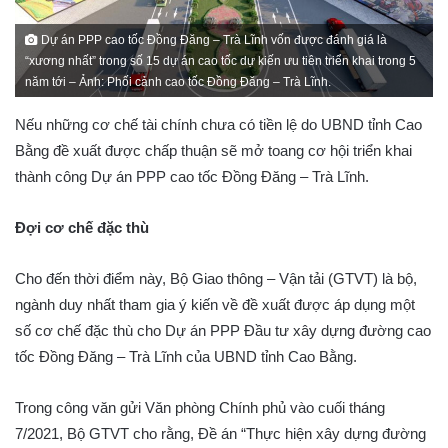
Dự án PPP cao tốc Đồng Đăng – Trà Lĩnh vốn được đánh giá là
“xương nhất” trong số 15 dự án cao tốc dự kiến ưu tiên triển khai trong 5
năm tới – Ảnh: Phối cảnh cao tốc Đồng Đăng – Trà Lĩnh.
Nếu những cơ chế tài chính chưa có tiền lệ do UBND tỉnh Cao
Bằng đề xuất được chấp thuận sẽ mở toang cơ hội triển khai
thành công Dự án PPP cao tốc Đồng Đăng – Trà Lĩnh.
Đợi cơ chế đặc thù
Cho đến thời điểm này, Bộ Giao thông – Vận tải (GTVT) là bộ,
ngành duy nhất tham gia ý kiến về đề xuất được áp dụng một
số cơ chế đặc thù cho Dự án PPP Đầu tư xây dựng đường cao
tốc Đồng Đăng – Trà Lĩnh của UBND tỉnh Cao Bằng.
Trong công văn gửi Văn phòng Chính phủ vào cuối tháng
7/2021, Bộ GTVT cho rằng, Đề án “Thực hiện xây dựng đường