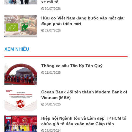
xe mô tô
30/07/2026
Hữu cơ Việt Nam đang bước vào một giai
đoạn phát triển mới
29/07/2026
XEM NHIỀU
Thông xe cầu Tân Kỳ Tân Quý
21/01/2025
Ocean Bank đổi tên thành Modern Bank of
Vietnam (MBV)
04/01/2025
Hiệp hội Ngành tóc và Làm đẹp TP.HCM tổ
chức giỗ tổ đầu xuân năm Giáp thìn
28/02/2024