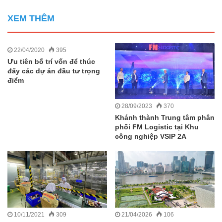
XEM THÊM
22/04/2020
395
Ưu tiên bố trí vốn để thúc
đẩy các dự án đầu tư trọng
điểm
28/09/2023
370
Khánh thành Trung tâm phân
phối FM Logistic tại Khu
công nghiệp VSIP 2A
10/11/2021
309
21/04/2026
106