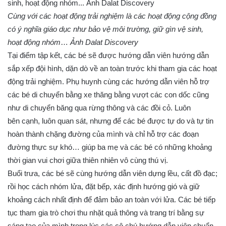
Cùng với các hoạt động trải nghiệm là các hoạt động cộng đồng
có ý nghĩa giáo dục như bảo vệ môi trường, giữ gìn vệ sinh,
hoạt động nhóm
…
Ảnh Dalat Discovery
Tại điểm tập kết, các bé sẽ được hướng dẫn viên hướng dẫn
sắp xếp đội hình, dặn dò về an toàn trước khi tham gia các hoạt
động trải nghiệm. Phụ huynh cùng các hướng dẫn viên hỗ trợ
các bé di chuyển bằng xe thăng bằng vượt các con dốc cũng
như di chuyển băng qua rừng thông và các đồi cỏ. Luôn
bên cạnh, luôn quan sát, nhưng để các bé được tự do và tự tin
hoàn thành chặng đường của mình và chỉ hỗ trợ các đoạn
đường thực sự khó… giúp ba mẹ và các bé có những khoảng
thời gian vui chơi giữa thiên nhiên vô cùng thú vị.
Buổi trưa, các bé sẽ cùng hướng dẫn viên dựng lều, cất đồ đạc;
rồi học cách nhóm lửa, đặt bếp, xác định hướng gió và giữ
khoảng cách nhất định để đảm bảo an toàn với lửa. Các bé tiếp
tục tham gia trò chơi thu nhặt quả thông và trang trí bằng sự
sáng tạo của mình trong lúc các cô chú hướng dẫn viên chuẩn