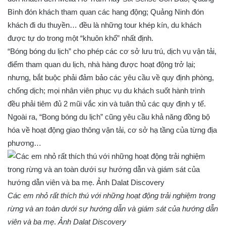
Bình đón khách tham quan các hang động; Quảng Ninh đón
khách đi du thuyền… đều là những tour khép kín, du khách
được tự do trong một “khuôn khổ” nhất định.
“Bóng bóng du lịch” cho phép các cơ sở lưu trú, dịch vụ vận tải,
điểm tham quan du lịch, nhà hàng được hoạt động trở lại;
nhưng, bắt buộc phải đảm bảo các yêu cầu về quy định phòng,
chống dịch; mọi nhân viên phục vụ du khách suốt hành trình
đều phải tiêm đủ 2 mũi vắc xin và tuân thủ các quy định y tế.
Ngoài ra, “Bong bóng du lịch” cũng yêu cầu khả năng đồng bộ
hóa về hoạt động giao thông vận tải, cơ sở hạ tầng của từng địa
phương…
Các em nhỏ rất thích thú với những hoạt động trải nghiệm trong
rừng và an toàn dưới sự hướng dẫn và giám sát của hướng dẫn
viên và ba mẹ
.
Ảnh Dalat Discovery