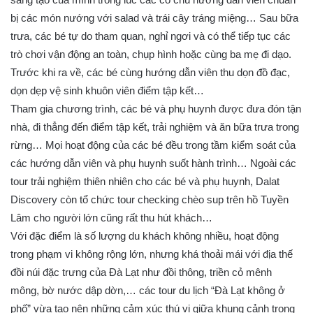
bị các món nướng với salad và trái cây tráng miệng… Sau bữa
trưa, các bé tự do tham quan, nghỉ ngơi và có thể tiếp tục các
trò chơi vận động an toàn, chụp hình hoặc cùng ba mẹ đi dạo.
Trước khi ra về, các bé cùng hướng dẫn viên thu dọn đồ đạc,
dọn dẹp vệ sinh khuôn viên điểm tập kết…
Tham gia chương trình, các bé và phụ huynh được đưa đón tận
nhà, đi thẳng đến điểm tập kết, trải nghiệm và ăn bữa trưa trong
rừng… Mọi hoạt động của các bé đều trong tầm kiểm soát của
các hướng dẫn viên và phụ huynh suốt hành trình… Ngoài các
tour trải nghiệm thiên nhiên cho các bé và phụ huynh, Dalat
Discovery còn tổ chức tour checking chèo sup trên hồ Tuyền
Lâm cho người lớn cũng rất thu hút khách…
Với đặc điểm là số lượng du khách không nhiều, hoạt động
trong phạm vi không rộng lớn, nhưng khá thoải mái với địa thế
đồi núi đặc trưng của Đà Lạt như đồi thông, triền cỏ mênh
mông, bờ nước dập dờn,… các tour du lịch “Đà Lạt không ở
phố” vừa tạo nên những cảm xúc thú vị giữa khung cảnh trong