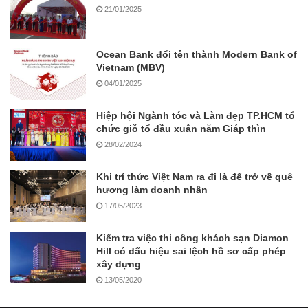
21/01/2025
Ocean Bank đổi tên thành Modern Bank of
Vietnam (MBV)
04/01/2025
Hiệp hội Ngành tóc và Làm đẹp TP.HCM tổ
chức giỗ tổ đầu xuân năm Giáp thìn
28/02/2024
Khi trí thức Việt Nam ra đi là để trở về quê
hương làm doanh nhân
17/05/2023
Kiểm tra việc thi công khách sạn Diamon
Hill có dấu hiệu sai lệch hồ sơ cấp phép
xây dựng
13/05/2020