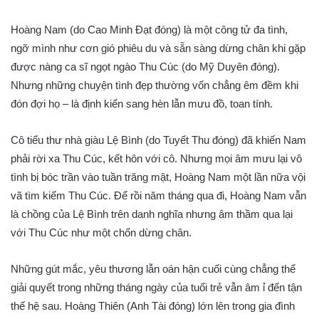
Hoàng Nam (do Cao Minh Đạt đóng) là một công tử đa tình,
ngỡ mình như cơn gió phiêu du và sẵn sàng dừng chân khi gặp
được nàng ca sĩ ngọt ngào Thu Cúc (do Mỹ Duyên đóng).
Nhưng những chuyện tình đẹp thường vốn chẳng êm đềm khi
đón đợi họ – là định kiến sang hèn lẫn mưu đồ, toan tính.
Cô tiểu thư nhà giàu Lệ Bình (do Tuyết Thu đóng) đã khiến Nam
phải rời xa Thu Cúc, kết hôn với cô. Nhưng mọi âm mưu lại vô
tình bị bóc trần vào tuần trăng mật, Hoàng Nam một lần nữa vội
vã tìm kiếm Thu Cúc. Để rồi năm tháng qua đi, Hoàng Nam vẫn
là chồng của Lệ Bình trên danh nghĩa nhưng âm thầm qua lại
với Thu Cúc như một chốn dừng chân.
Những gút mắc, yêu thương lẫn oán hận cuối cùng chẳng thể
giải quyết trong những tháng ngày của tuổi trẻ vẫn âm ỉ đến tận
thế hệ sau. Hoàng Thiên (Anh Tài đóng) lớn lên trong gia đình