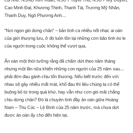
Cao Minh Đạt, Khương Thịnh, Thanh Tài, Trương Mỹ Nhân,
Thanh Duy, Ngô Phương Anh…
“Nơi ngọn gió dừng chân” – bản tình ca nhiều nốt nhạc ai oán
của giới thượng lưu, ở đó luôn tồn tại những cơn bão tình éo le
của người trong cuộc không thể vượt qua.
Ân oán một thời tưởng rằng đã chấm dứt theo năm tháng
nhưng một lần nữa khiến những con người của 25 năm sau…
phải đớn đau gánh chịu tổn thương. Nếu biết trước đến với
nhau sẽ gây nhiều mất mát, khổ đau thì liệu chúng ta có thể
buông bỏ từ trong quá khứ, hay vẫn như cơn gió mãi chẳng
chịu dừng chân? Đó là chuyện tình đầy ân oán giữa Hoàng
Nam – Thu Cúc – Lệ Bình của 25 năm trước, mà chưa dứt
được ân oán ấy cho đến hiện tại.