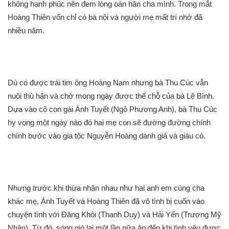
không hạnh phúc nên đem lòng oán hận cha mình. Trong mắt
Hoàng Thiên vốn chỉ có bà nội và người mẹ mất trí nhớ đã
nhiều năm.
Dù có được trái tim ông Hoàng Nam nhưng bà Thu Cúc vẫn
nuôi thù hận và chờ mong ngày được thế chỗ của bà Lệ Bình.
Dựa vào cô con gái Ánh Tuyết (Ngô Phương Anh), bà Thu Cúc
hy vọng một ngày nào đó hai mẹ con sẽ đường đường chính
chính bước vào gia tộc Nguyễn Hoàng danh giá và giàu có.
Nhưng trước khi thừa nhận nhau như hai anh em cùng cha
khác mẹ, Ánh Tuyết và Hoàng Thiên đã vô tình bị cuốn vào
chuyện tình với Đăng Khôi (Thanh Duy) và Hải Yến (Trương Mỹ
Nhân). Từ đó, sóng gió lại một lần nữa ập đến khi tình yêu được