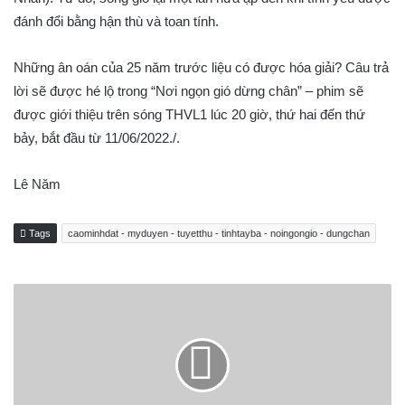
đánh đổi bằng hận thù và toan tính.
Những ân oán của 25 năm trước liệu có được hóa giải? Câu trả
lời sẽ được hé lộ trong “Nơi ngọn gió dừng chân” – phim sẽ
được giới thiệu trên sóng THVL1 lúc 20 giờ, thứ hai đến thứ
bảy, bắt đầu từ 11/06/2022./.
Lê Năm
Tags
caominhdat - myduyen - tuyetthu - tinhtayba - noingongio - dungchan