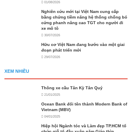
01/08/2026
Nghiên cứu mới tại Việt Nam cung cấp
bằng chứng tiềm năng hệ thống chống bó
cứng phanh nâng cao TGT cho người đi
xe mô tô
30/07/2026
Hữu cơ Việt Nam đang bước vào một giai
đoạn phát triển mới
29/07/2026
XEM NHIỀU
Thông xe cầu Tân Kỳ Tân Quý
21/01/2025
Ocean Bank đổi tên thành Modern Bank of
Vietnam (MBV)
04/01/2025
Hiệp hội Ngành tóc và Làm đẹp TP.HCM tổ
chức giỗ tổ đầu xuân năm Giáp thìn