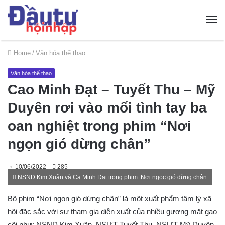
Home
/
Văn hóa thể thao
Văn hóa thể thao
Cao Minh Đạt – Tuyết Thu – Mỹ
Duyên rơi vào mối tình tay ba
oan nghiệt trong phim “Nơi
ngọn gió dừng chân”
10/06/2022
285
NSND Kim Xuân và Ca Minh Đạt trong phim: Nơi ngọc gió dừng chân
Bộ phim “Nơi ngọn gió dừng chân” là một xuất phẩm tâm lý xã
hội đặc sắc với sự tham gia diễn xuất của nhiều gương mặt gạo
cội như: NSND Kim Xuân, NSƯT Tuyết Thu, NSƯT Mỹ Duyên,