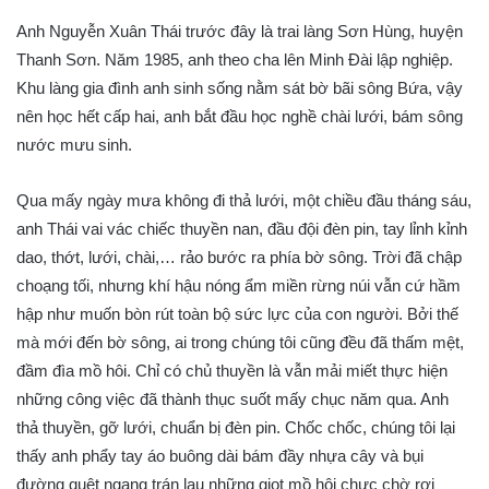
Anh Nguyễn Xuân Thái trước đây là trai làng Sơn Hùng, huyện
Thanh Sơn. Năm 1985, anh theo cha lên Minh Đài lập nghiệp.
Khu làng gia đình anh sinh sống nằm sát bờ bãi sông Bứa, vậy
nên học hết cấp hai, anh bắt đầu học nghề chài lưới, bám sông
nước mưu sinh.
Qua mấy ngày mưa không đi thả lưới, một chiều đầu tháng sáu,
anh Thái vai vác chiếc thuyền nan, đầu đội đèn pin, tay lỉnh kỉnh
dao, thớt, lưới, chài,… rảo bước ra phía bờ sông. Trời đã chập
choạng tối, nhưng khí hậu nóng ẩm miền rừng núi vẫn cứ hầm
hập như muốn bòn rút toàn bộ sức lực của con người. Bởi thế
mà mới đến bờ sông, ai trong chúng tôi cũng đều đã thấm mệt,
đầm đìa mồ hôi. Chỉ có chủ thuyền là vẫn mải miết thực hiện
những công việc đã thành thục suốt mấy chục năm qua. Anh
thả thuyền, gỡ lưới, chuẩn bị đèn pin. Chốc chốc, chúng tôi lại
thấy anh phẩy tay áo buông dài bám đầy nhựa cây và bụi
đường quệt ngang trán lau những giọt mồ hôi chực chờ rơi