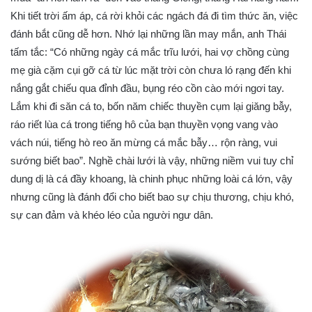
Khi tiết trời ấm áp, cá rời khỏi các ngách đá đi tìm thức ăn, việc
đánh bắt cũng dễ hơn. Nhớ lại những lần may mắn, anh Thái
tấm tắc: “Có những ngày cá mắc trĩu lưới, hai vợ chồng cùng
mẹ già cặm cụi gỡ cá từ lúc mặt trời còn chưa ló rạng đến khi
nắng gắt chiếu qua đỉnh đầu, bụng réo cồn cào mới ngơi tay.
Lắm khi đi săn cá to, bốn năm chiếc thuyền cụm lại giăng bẫy,
ráo riết lùa cá trong tiếng hô của bạn thuyền vọng vang vào
vách núi, tiếng hò reo ăn mừng cá mắc bẫy… rộn ràng, vui
sướng biết bao”. Nghề chài lưới là vậy, những niềm vui tuy chỉ
dung dị là cá đầy khoang, là chinh phục những loài cá lớn, vậy
nhưng cũng là đánh đổi cho biết bao sự chịu thương, chịu khó,
sự can đảm và khéo léo của người ngư dân.