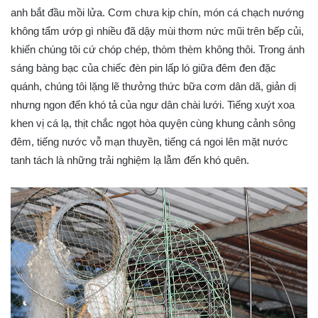
anh bắt đầu mồi lửa. Cơm chưa kịp chín, món cá chạch nướng
không tẩm ướp gì nhiều đã dậy mùi thơm nức mũi trên bếp củi,
khiến chúng tôi cứ chóp chép, thòm thèm không thôi. Trong ánh
sáng bàng bạc của chiếc đèn pin lấp ló giữa đêm đen đặc
quánh, chúng tôi lặng lẽ thưởng thức bữa cơm dân dã, giản dị
nhưng ngon đến khó tả của ngư dân chài lưới. Tiếng xuýt xoa
khen vị cá lạ, thịt chắc ngọt hòa quyện cùng khung cảnh sông
đêm, tiếng nước vỗ mạn thuyền, tiếng cá ngoi lên mặt nước
tanh tách là những trải nghiệm lạ lẫm đến khó quên.