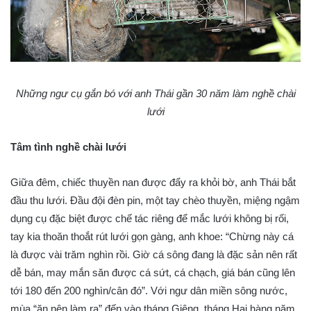
Những ngư cụ gắn bó với anh Thái gần 30 năm làm nghề chài
lưới
Tâm tình nghề chài lưới
Giữa đêm, chiếc thuyền nan được đẩy ra khỏi bờ, anh Thái bắt
đầu thu lưới. Đầu đội đèn pin, một tay chèo thuyền, miệng ngậm
dụng cụ đặc biệt được chế tác riêng để mắc lưới không bị rối,
tay kia thoăn thoắt rút lưới gọn gàng, anh khoe: “Chừng này cá
là được vài trăm nghìn rồi. Giờ cá sông đang là đặc sản nên rất
dễ bán, may mắn săn được cá sứt, cá chạch, giá bán cũng lên
tới 180 đến 200 nghìn/cân đó”. Với ngư dân miền sông nước,
mùa “ăn nên làm ra” đến vào tháng Giêng, tháng Hai hàng năm.