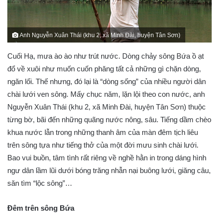
Anh Nguyễn Xuân Thái (khu 2, xã Minh Đài, huyện Tân Sơn)
Cuối Hạ, mưa ào ào như trút nước. Dòng chảy sông Bứa ồ ạt
đổ về xuôi như muốn cuốn phăng tất cả những gì chặn dòng,
ngăn lối. Thế nhưng, đó lại là “dòng sống” của nhiều người dân
chài lưới ven sông. Mấy chục năm, lặn lội theo con nước, anh
Nguyễn Xuân Thái (khu 2, xã Minh Đài, huyện Tân Sơn) thuộc
từng bờ, bãi đến những quãng nước nông, sâu. Tiếng dầm chèo
khua nước lẫn trong những thanh âm của màn đêm tịch liêu
trên sông tựa như tiếng thở của một đời mưu sinh chài lưới.
Bao vui buồn, tâm tình rất riêng về nghề hằn in trong dáng hình
ngư dân lầm lũi dưới bóng trăng nhẫn nại buông lưới, giăng câu,
săn tìm “lộc sông”…
Đêm trên sông Bứa