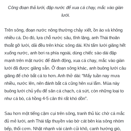
Công đoạn thả lưới, đập nước để xua cá chạy, mắc vào giàn
lưới.
Trên sông, đoạn nước nông thường chảy xiết, ồn ào và không
nhiều cá. Do đó, lựa chỗ nước sâu, tĩnh lặng, anh Thái thoăn
thoắt gỡ lưới, dải đều trên khúc sông dài. Khi tấm lưới giăng hết
xuống nước, anh bơi ra phía ngoài, dùng chiếc sào dài đập
mạnh trên mặt nước để đánh động, xua cá chạy, mắc vào giàn
lưới đã được giăng sẵn. Ở đoạn sông khác, anh buông lưới câu
giăng để chờ bắt cá to hơn. Anh thở dài: “Mấy tuần nay mưa
nhiều, nước lên, nên đánh bắt cá cũng hên xui lắm. Mùa này
buông lưới chủ yếu để săn cá chạch, cá sứt, còn những loại to
như cá bò, cá hồng 4-5 cân thì rất khó dồn”.
Sau hơn một tiếng cặm cụi trên sông, tranh thủ lúc chờ cá mắc
đủ mẻ lưới, anh Thái tấp thuyền vào bờ cát bên kia sông nhóm
bếp, thổi cơm. Nhặt nhạnh vài cành củi khô, canh hướng gió,