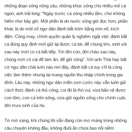
những đoạn sông nông sâu, những khúc sông cho nhiều mẻ cá
ngon, anh trải lòng: “Ngày trước cá sông nhiều lắm, chứ không
hiếm như bây giờ. Một phần là do nước sông giờ đục hơn, phần
khác là do một số ngư dân đánh bắt trộm bằng mìn nổ, kích
điện. Cũng may, chính quyền quản lý nghiêm ngặt việc đánh bắt
cá đúng quy định mới giữ lại được cá bé, để chúng lớn, sinh sôi
sau này mới có cá bắt tiếp. Tới đời con, đời cháu sau này,
chúng mới có cái để làm ăn, để giữ sông”. Với anh Thái hay bất
cứ ngư dân chài lưới nào nơi đây, đánh bắt cá tuy chỉ là công
việc làm thêm nhưng lại mang nguồn thu nhập chính trong gia
đình. Lâu nay, những ngư dân miền sơn cước này vẫn luôn giữ
cách thức đánh cá thủ công, coi đó là thú vui, vừa bảo vệ được
con tôm, con cá trên sông, vừa giữ nguồn sống cho chính cuộc
đời mưu sinh của họ.
Tờ mờ sáng, khi chúng tôi vẫn đang còn mơ màng trong những
câu chuyện không đầu, không đuôi ẩn chứa bao nỗi niềm