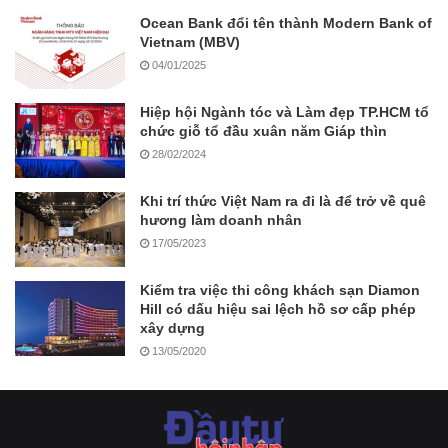
Ocean Bank đổi tên thành Modern Bank of
Vietnam (MBV)
04/01/2025
Hiệp hội Ngành tóc và Làm đẹp TP.HCM tổ
chức giỗ tổ đầu xuân năm Giáp thìn
28/02/2024
Khi trí thức Việt Nam ra đi là để trở về quê
hương làm doanh nhân
17/05/2023
Kiểm tra việc thi công khách sạn Diamon
Hill có dấu hiệu sai lệch hồ sơ cấp phép
xây dựng
13/05/2020