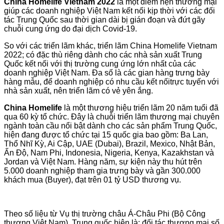
China Homelife Vietnam 2022
là một điểm hẹn thương mại
giúp các doanh nghiệp Việt Nam kết nối kịp thời với các đối
tác Trung Quốc sau thời gian dài bị gián đoạn và đứt gãy
chuỗi cung ứng do đại dịch Covid-19.
So với các triển lãm khác, triển lãm China Homelife Vietnam
2022; có đặc thù riêng dành cho các nhà sản xuất Trung
Quốc kết nối với thị trường cung ứng lớn nhất của các
doanh nghiệp Việt Nam. Đa số là các gian hàng trưng bày
hàng mẫu, để doanh nghiệp có nhu cầu kết nốitrực tuyến với
nhà sản xuất, nên triển lãm có vẻ yên ắng.
China Homelife
là một thương hiệu triển lãm 20 năm tuổi đã
qua 60 kỳ tổ chức. Đây là chuỗi triển lãm thương mại chuyên
ngành toàn cầu nổi bật dành cho các sản phẩm Trung Quốc,
hiện đang được tổ chức tại 15 quốc gia bao gồm: Ba Lan,
Thổ Nhĩ Kỳ, Ai Cập, UAE (Dubai), Brazil, Mexico, Nhật Bản,
Ấn Độ, Nam Phi, Indonesia, Nigeria, Kenya, Kazakhstan và
Jordan và Việt Nam. Hàng năm, sự kiện này thu hút trên
5.000 doanh nghiệp tham gia trưng bày và gần 300.000
khách mua (Buyer), đạt trên 01 tỷ USD thương vụ.
Theo số liệu từ Vụ thị trường châu Á-Châu Phi (Bộ Công
thương Việt Nam), Trung quốc hiện là: đối tác thương mại số