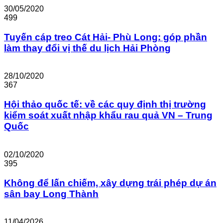
30/05/2020
499
Tuyến cáp treo Cát Hải- Phù Long: góp phần
làm thay đổi vị thế du lịch Hải Phòng
28/10/2020
367
Hội thảo quốc tế: về các quy định thị trường
kiểm soát xuất nhập khẩu rau quả VN – Trung
Quốc
02/10/2020
395
Không để lấn chiếm, xây dựng trái phép dự án
sân bay Long Thành
11/04/2026