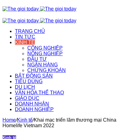
TRANG CHỦ
TIN TỨC
KINH TẾ
CÔNG NGHIỆP
NÔNG NGHIỆP
ĐẦU TƯ
NGÂN HÀNG
CHỨNG KHOÁN
BẤT ĐỘNG SẢN
TIÊU DÙNG
DU LỊCH
VĂN HÓA THỂ THAO
GIÁO DỤC
DOANH NHÂN
DOANH NGHIỆP
Home
/
Kinh tế
/
Khai mạc triển lãm thương mại China
Homelife Vietnam 2022
Kinh tế