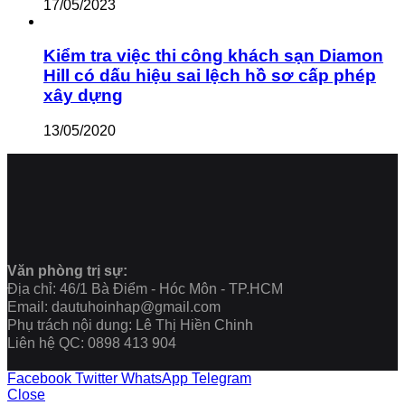
17/05/2023
Kiểm tra việc thi công khách sạn Diamon
Hill có dấu hiệu sai lệch hồ sơ cấp phép
xây dựng
13/05/2020
Văn phòng trị sự:
Địa chỉ: 46/1 Bà Điểm - Hóc Môn - TP.HCM
Email: dautuhoinhap@gmail.com
Phụ trách nội dung: Lê Thị Hiền Chinh
Liên hệ QC: 0898 413 904
Facebook
Twitter
WhatsApp
Telegram
Close