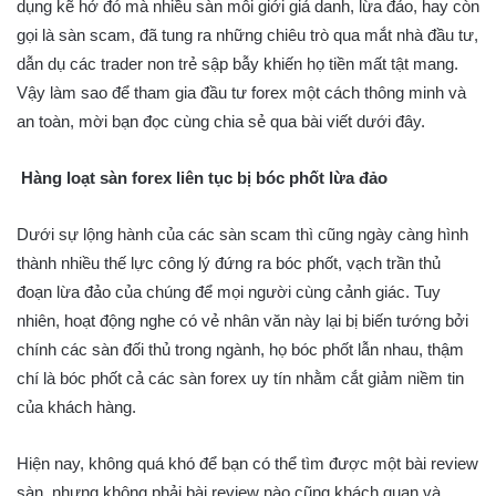
dụng kẽ hở đó mà nhiều sàn môi giới giả danh, lừa đảo, hay còn
gọi là sàn scam, đã tung ra những chiêu trò qua mắt nhà đầu tư,
dẫn dụ các trader non trẻ sập bẫy khiến họ tiền mất tật mang.
Vậy làm sao để tham gia đầu tư forex một cách thông minh và
an toàn, mời bạn đọc cùng chia sẻ qua bài viết dưới đây.
Hàng loạt sàn forex liên tục bị bóc phốt lừa đảo
Dưới sự lộng hành của các sàn scam thì cũng ngày càng hình
thành nhiều thế lực công lý đứng ra bóc phốt, vạch trần thủ
đoạn lừa đảo của chúng để mọi người cùng cảnh giác. Tuy
nhiên, hoạt động nghe có vẻ nhân văn này lại bị biến tướng bởi
chính các sàn đối thủ trong ngành, họ bóc phốt lẫn nhau, thậm
chí là bóc phốt cả các sàn forex uy tín nhằm cắt giảm niềm tin
của khách hàng.
Hiện nay, không quá khó để bạn có thể tìm được một bài review
sàn, nhưng không phải bài review nào cũng khách quan và