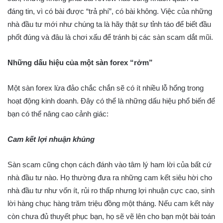
đáng tin, vì có bài được “trả phí”, có bài không. Việc của những
nhà đầu tư mới như chúng ta là hãy thật sự tỉnh táo để biết đầu
phốt đúng và đâu là chơi xấu để tránh bị các sàn scam dắt mũi.
Những dấu hiệu của một sàn forex “rởm”
Một sàn forex lừa đảo chắc chắn sẽ có ít nhiều lỗ hổng trong
hoạt động kinh doanh. Đây có thể là những dấu hiệu phổ biến để
bạn có thể nâng cao cảnh giác:
Cam kết lợi nhuận khủng
Sàn scam cũng chọn cách đánh vào tâm lý ham lời của bất cứ
nhà đầu tư nào. Họ thường đưa ra những cam kết siêu hời cho
nhà đầu tư như vốn ít, rủi ro thấp nhưng lợi nhuận cực cao, sinh
lời hàng chục hàng trăm triệu đồng một tháng. Nếu cam kết này
còn chưa đủ thuyết phục bạn, họ sẽ vẽ lên cho bạn một bài toán