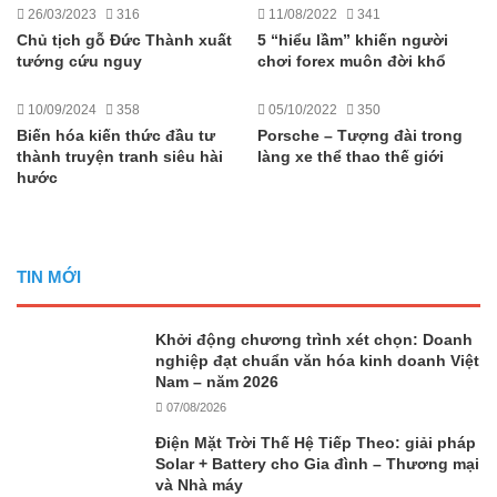
26/03/2023
316
11/08/2022
341
Chủ tịch gỗ Đức Thành xuất
5 “hiểu lầm” khiến người
tướng cứu nguy
chơi forex muôn đời khổ
10/09/2024
358
05/10/2022
350
Biến hóa kiến thức đầu tư
Porsche – Tượng đài trong
thành truyện tranh siêu hài
làng xe thể thao thế giới
hước
TIN MỚI
Khởi động chương trình xét chọn: Doanh
nghiệp đạt chuẩn văn hóa kinh doanh Việt
Nam – năm 2026
07/08/2026
Điện Mặt Trời Thế Hệ Tiếp Theo: giải pháp
Solar + Battery cho Gia đình – Thương mại
và Nhà máy