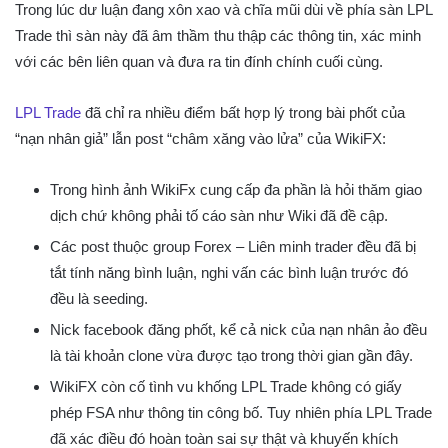
Trong lúc dư luận đang xôn xao và chĩa mũi dùi về phía sàn LPL
Trade thì sàn này đã âm thầm thu thập các thông tin, xác minh
với các bên liên quan và đưa ra tin đính chính cuối cùng.
LPL Trade
đã chỉ ra nhiều điểm bất hợp lý trong bài phốt của
“nạn nhân giả” lẫn post “châm xăng vào lửa” của WikiFX:
Trong hình ảnh WikiFx cung cấp đa phần là hỏi thăm giao
dịch chứ không phải tố cáo sàn như Wiki đã đề cập.
Các post thuộc group Forex – Liên minh trader đều đã bị
tắt tính năng bình luận, nghi vấn các bình luận trước đó
đều là seeding.
Nick facebook đăng phốt, kể cả nick của nạn nhân ảo đều
là tài khoản clone vừa được tạo trong thời gian gần đây.
WikiFX còn cố tình vu khống LPL Trade không có giấy
phép FSA như thông tin công bố. Tuy nhiên phía LPL Trade
đã xác điều đó hoàn toàn sai sự thật và khuyến khích