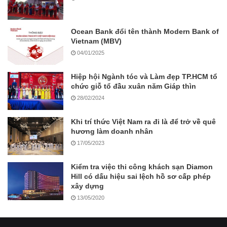
Ocean Bank đổi tên thành Modern Bank of
Vietnam (MBV)
04/01/2025
Hiệp hội Ngành tóc và Làm đẹp TP.HCM tổ
chức giỗ tổ đầu xuân năm Giáp thìn
28/02/2024
Khi trí thức Việt Nam ra đi là để trở về quê
hương làm doanh nhân
17/05/2023
Kiểm tra việc thi công khách sạn Diamon
Hill có dấu hiệu sai lệch hồ sơ cấp phép
xây dựng
13/05/2020