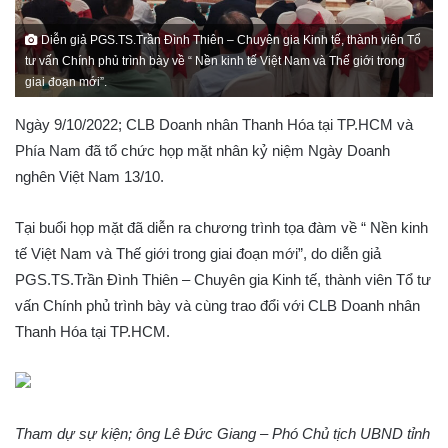
Diễn giả PGS.TS.Trần Đình Thiên – Chuyên gia Kinh tế, thành viên Tổ
tư vấn Chính phủ trình bày về “ Nền kinh tế Việt Nam và Thế giới trong
giai đoạn mới”.
Ngày 9/10/2022; CLB Doanh nhân Thanh Hóa tại TP.HCM và
Phía Nam đã tổ chức họp mặt nhân kỷ niệm Ngày Doanh
nghên Việt Nam 13/10.
Tại buổi họp mặt đã diễn ra chương trình tọa đàm về “ Nền kinh
tế Việt Nam và Thế giới trong giai đoạn mới”, do diễn giả
PGS.TS.Trần Đình Thiên – Chuyên gia Kinh tế, thành viên Tổ tư
vấn Chính phủ trình bày và cùng trao đổi với CLB Doanh nhân
Thanh Hóa tại TP.HCM.
Tham dự sự kiện; ông Lê Đức Giang – Phó Chủ tịch UBND tỉnh