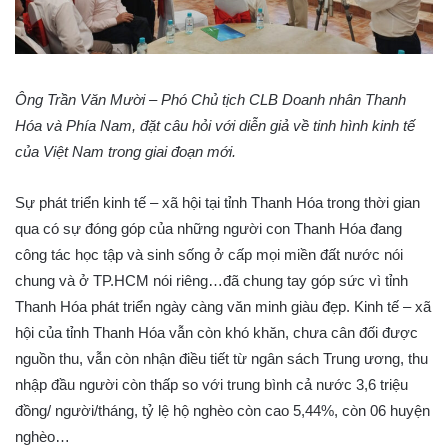
Ông Trần Văn Mười – Phó Chủ tịch CLB Doanh nhân Thanh
Hóa và Phía Nam, đặt câu hỏi với diễn giả về tinh hình kinh tế
của Việt Nam trong giai đoạn mới.
Sự phát triển kinh tế – xã hội tại tỉnh Thanh Hóa trong thời gian
qua có sự đóng góp của những người con Thanh Hóa đang
công tác học tập và sinh sống ở cấp mọi miền đất nước nói
chung và ở TP.HCM nói riêng…đã chung tay góp sức vì tỉnh
Thanh Hóa phát triển ngày càng văn minh giàu đẹp. Kinh tế – xã
hội của tỉnh Thanh Hóa vẫn còn khó khăn, chưa cân đối được
nguồn thu, vẫn còn nhận điều tiết từ ngân sách Trung ương, thu
nhập đầu người còn thấp so với trung bình cả nước 3,6 triệu
đồng/ người/tháng, tỷ lệ hộ nghèo còn cao 5,44%, còn 06 huyện
nghèo…