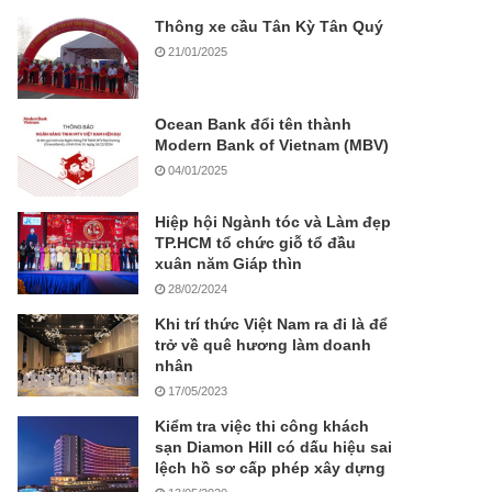
Thông xe cầu Tân Kỳ Tân Quý
21/01/2025
Ocean Bank đổi tên thành
Modern Bank of Vietnam (MBV)
04/01/2025
Hiệp hội Ngành tóc và Làm đẹp
TP.HCM tổ chức giỗ tổ đầu
xuân năm Giáp thìn
28/02/2024
Khi trí thức Việt Nam ra đi là để
trở về quê hương làm doanh
nhân
17/05/2023
Kiểm tra việc thi công khách
sạn Diamon Hill có dấu hiệu sai
lệch hồ sơ cấp phép xây dựng