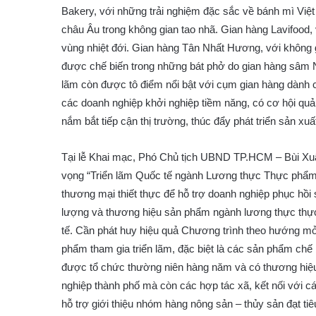
Bakery, với những trải nghiệm đặc sắc về bánh mì Vi
châu Âu trong không gian tao nhã. Gian hàng Lavifood
vùng nhiệt đới. Gian hàng Tân Nhất Hương, với không 
được chế biến trong những bát phở do gian hàng sâm N
lãm còn được tô điểm nổi bật với cụm gian hàng dành c
các doanh nghiệp khởi nghiệp tiềm năng, có cơ hội quả
nắm bắt tiếp cận thị trường, thúc đẩy phát triển sản xu
Tại lễ Khai mạc, Phó Chủ tịch UBND TP.HCM – Bùi Xu
vọng “Triển lãm Quốc tế ngành Lương thực Thực phẩm 
thương mại thiết thực để hỗ trợ doanh nghiệp phục hồi s
lượng và thương hiệu sản phẩm ngành lương thực thự
tế. Cần phát huy hiệu quả Chương trình theo hướng m
phẩm tham gia triển lãm, đặc biệt là các sản phẩm chế 
được tổ chức thường niên hàng năm và có thương hiệu 
nghiệp thành phố mà còn các hợp tác xã, kết nối với c
hỗ trợ giới thiệu nhóm hàng nông sản – thủy sản đạt ti