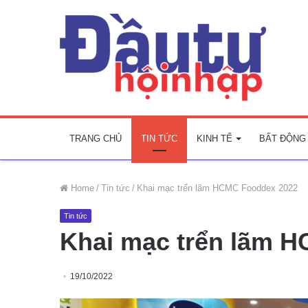
TRANG CHỦ
TIN TỨC
KINH TẾ
BẤT ĐỘNG
Home
/
Tin tức
/
Khai mạc trển lãm HCMC Fooddex 2022
Tin tức
Khai mạc trển lãm 
19/10/2022