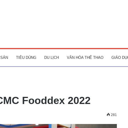
 SẢN
TIÊU DÙNG
DU LỊCH
VĂN HÓA THỂ THAO
GIÁO DỤ
HCMC Fooddex 2022
281