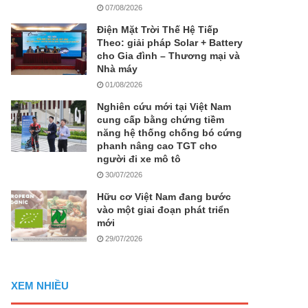
07/08/2026
Điện Mặt Trời Thế Hệ Tiếp
Theo: giải pháp Solar + Battery
cho Gia đình – Thương mại và
Nhà máy
01/08/2026
Nghiên cứu mới tại Việt Nam
cung cấp bằng chứng tiềm
năng hệ thống chống bó cứng
phanh nâng cao TGT cho
người đi xe mô tô
30/07/2026
Hữu cơ Việt Nam đang bước
vào một giai đoạn phát triển
mới
29/07/2026
XEM NHIỀU