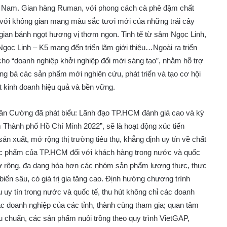
ệt Nam. Gian hàng Ruman, với phong cách cà phê đậm chất
, với không gian mang màu sắc tươi mới của những trái cây
gian bánh ngọt hương vị thơm ngon. Tinh tế từ sâm Ngọc Linh,
gọc Linh – K5 mang đến triển lãm giới thiệu…Ngoài ra triển
ho “doanh nghiệp khởi nghiệp đổi mới sáng tạo”, nhằm hỗ trợ
ng bá các sản phẩm mới nghiên cứu, phát triển và tạo cơ hội
ất kinh doanh hiệu quả và bền vững.
ân Cường đã phát biểu: Lãnh đạo TP.HCM đánh giá cao và kỳ
Thành phố Hồ Chí Minh 2022”, sẽ là hoạt động xúc tiến
ản xuất, mở rộng thị trường tiêu thụ, khẳng định uy tín về chất
c phẩm của TP.HCM đối với khách hàng trong nước và quốc
ở rộng, đa dạng hóa hơn các nhóm sản phẩm lương thực, thực
biến sâu, có giá trị gia tăng cao. Định hướng chương trình
uy tín trong nước và quốc tế, thu hút không chỉ các doanh
ác doanh nghiệp của các tỉnh, thành cùng tham gia; quan tâm
êu chuẩn, các sản phẩm nuôi trồng theo quy trình VietGAP,