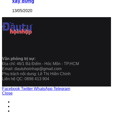
xây dựng
13/05/2020
Văn phòng trị sự:
Địa chỉ: 46/1 Bà Điểm - Hóc Môn - TP.HCM
Email: dautuhoinhap@gmail.com
Phụ trách nội dung: Lê Thị Hiền Chinh
Liên hệ QC: 0898 413 904
Facebook
Twitter
WhatsApp
Telegram
Close