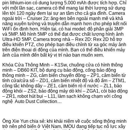
pin lithium-ion có dung lượng 5.000 mAh được tích hợp. Chỉ
với một lần sạc, camera có thể mang lại thời lượng sử dụng
lên tới 120 ngày đem lại sự an tâm cho cả gia đình. Camera
ngoài trời – Cruiser 2z: ăng-ten bên ngoài mạnh mẽ và khả
năng xuyên tường và truyền dẫn mạnh hơn cho phép kết nối
WiFi ổn định hơn. Hiện tại, có hai model: độ phân giải 3MP
và 5MP. Mô hình 5MP có thể đạt được chất lượng hình ảnh
Ultra-HD 5MP. Camera trong nhà – Rex 2D: Rex 2D hỗ trợ
điều khiển PTZ, cho phép bạn điều chỉnh từ xa góc máy ảnh
trên điện thoại di động của mình. Bạn có thể điều khiển máy
ảnh của mình đến bất kỳ vị trí nào bạn muốn xem.
Khóa Cửa Thông Minh – K1Sw, chuông cửa có hình thông
minh – DB60 KIT, bộ dụng cụ báo động, cổng báo động
thông minh – ZG, cảm biến chuyển động – ZP1, cảm biến từ
tính cửa/cửa sổ – ZD1, cảm biến nhiệt độ và độ ẩm – ZTM1,
công tắc không dây – ZE1, cảm biến rò rỉ nước – ZL1, báo
động khói – ZS2, báo động máy dò khí – ZGA1, còi báo động
– ZR1, robot hút bụi – L11, làm sạch không chạm với công
nghệ Auto Dust Collection…
Ông Xie Yun chia sẻ: khi khái niệm về cuộc sống thông minh
trở nên phổ biến ở Việt Nam, IMOU đang tiếp tục nỗ lực xây