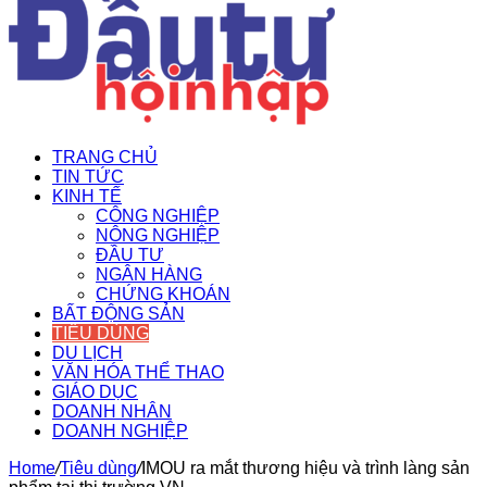
TRANG CHỦ
TIN TỨC
KINH TẾ
CÔNG NGHIỆP
NÔNG NGHIỆP
ĐẦU TƯ
NGÂN HÀNG
CHỨNG KHOÁN
BẤT ĐỘNG SẢN
TIÊU DÙNG
DU LỊCH
VĂN HÓA THỂ THAO
GIÁO DỤC
DOANH NHÂN
DOANH NGHIỆP
Home
/
Tiêu dùng
/
IMOU ra mắt thương hiệu và trình làng sản