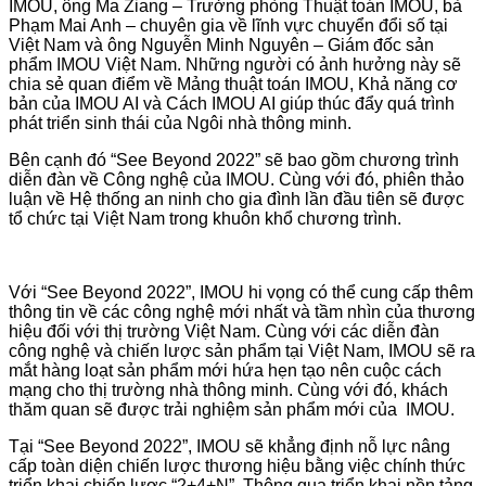
IMOU, ông Ma Ziang – Trưởng phòng Thuật toán IMOU, bà
Phạm Mai Anh – chuyên gia về lĩnh vực chuyển đổi số tại
Việt Nam và ông Nguyễn Minh Nguyên – Giám đốc sản
phẩm IMOU Việt Nam. Những người có ảnh hưởng này sẽ
chia sẻ quan điểm về Mảng thuật toán IMOU, Khả năng cơ
bản của IMOU AI và Cách IMOU AI giúp thúc đẩy quá trình
phát triển sinh thái của Ngôi nhà thông minh.
Bên cạnh đó “See Beyond 2022” sẽ bao gồm chương trình
diễn đàn về Công nghệ của IMOU. Cùng với đó, phiên thảo
luận về Hệ thống an ninh cho gia đình lần đầu tiên sẽ được
tổ chức tại Việt Nam trong khuôn khổ chương trình.
Với “See Beyond 2022”, IMOU hi vọng có thể cung cấp thêm
thông tin về các công nghệ mới nhất và tầm nhìn của thương
hiệu đối với thị trường Việt Nam. Cùng với các diễn đàn
công nghệ và chiến lược sản phẩm tại Việt Nam, IMOU sẽ ra
mắt hàng loạt sản phẩm mới hứa hẹn tạo nên cuộc cách
mạng cho thị trường nhà thông minh. Cùng với đó, khách
thăm quan sẽ được trải nghiệm sản phẩm mới của IMOU.
Tại “See Beyond 2022”, IMOU sẽ khẳng định nỗ lực nâng
cấp toàn diện chiến lược thương hiệu bằng việc chính thức
triển khai chiến lược “2+4+N”. Thông qua triển khai nền tảng