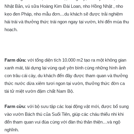
Nhật Bản, vú sữa Hoàng Kim Đài Loan, nho Hồng Nhật , nho
kẹo đen Pháp, nho mẫu đơn…du khách sẽ được trải nghiệm
hái trái và thưởng thức trái ngon ngay tại vườn, khi đến mùa thu
hoạch.
Farm dừa:
với tổng diện tích 10.000 m2 tạo ra một không gian
xanh mát, tái dựng lại vùng quê yên bình cùng những hình ảnh
con trâu cái cày, du khách đến đây được tham quan và thưởng
thức nước dừa xiêm tươi ngon tại vườn, thưởng thức đờn ca
tài tử miệt vườn đậm chất Nam Bộ.
Farm cừu
: với bộ sưu tập các loại động vật mới, được bổ sung
vào vườn Bách thú của Suối Tiên, giúp các cháu thiếu nhi khi
đến tham quan vui đùa cùng với đàn thú thân thiện…và ngộ
nghĩnh.