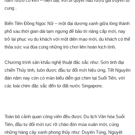
hầm rượu cổ kim – hiện đại, với bí quyết nấu rượu gia truyền từ
cung .
Biển Tiên Đồng Ngọc Nữ – một đại dương xanh giữa lòng thành
phố sau thời gian dài tạm ngưng để bảo trì nâng cấp mới, nay
trở lại phục vụ du khách với một diện mạo mới, du khách có thể
thỏa sức vui đùa cùng những trò chơi liên hoàn kịch tính.
Chương trình sân khấu nghệ thuật đặc sắc như: Sơn tinh đại
chiến Thủy tinh, luôn được đầu tư đổi mới hiệu ứng. Tết Nguyên
đán năm nay còn có màn biểu diễn gọi chim tại Suối Tiên, với
các loài chim đặc sắc đến từ đất nước Singapore.
Toàn bộ cảnh quan công viên đều được Du lịch Văn hóa Suối
Tiên, đầu tư đổi mới rực rỡ chào đón mùa xuân mới, cùng
những hàng cây xanh phong thủy như: Duyên Tùng, Nguyệt