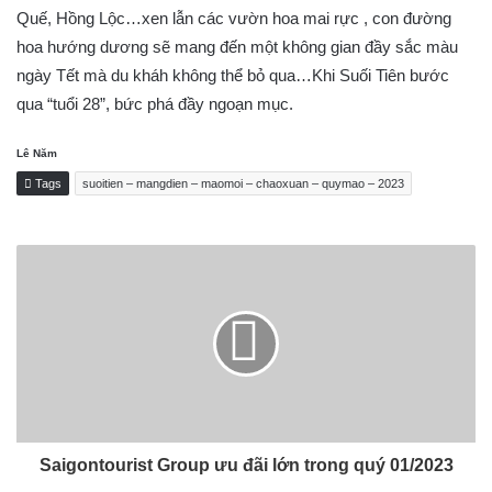
Quế, Hồng Lộc…xen lẫn các vườn hoa mai rực , con đường
hoa hướng dương sẽ mang đến một không gian đầy sắc màu
ngày Tết mà du kháh không thể bỏ qua…Khi Suối Tiên bước
qua “tuổi 28”, bức phá đầy ngoạn mục.
Lê Năm
Tags
suoitien – mangdien – maomoi – chaoxuan – quymao – 2023
Saigontourist Group ưu đãi lớn trong quý 01/2023