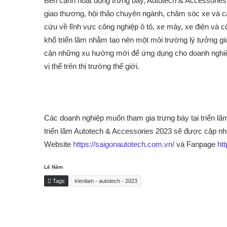
Bên cạnh hoạt động trưng bày, Autotech & Accessories
giao thương, hội thảo chuyên ngành, chăm sóc xe và 
cứu về lĩnh vực công nghiệp ô tô, xe máy, xe điện và 
khổ triển lãm nhằm tạo nên một môi trường lý tưởng giúp 
cận những xu hướng mới để ứng dụng cho doanh nghiệ
vị thế trên thị trường thế giới.
Các doanh nghiệp muốn tham gia trưng bày tại triển lãm
triển lãm Autotech & Accessories 2023 sẽ được cập nhậ
Website
https://saigonautotech.com.vn/
và Fanpage
ht
Lê Năm
Tags
trienlam - autotech - 2023