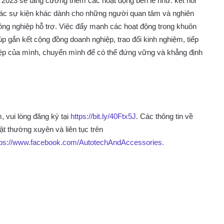
 2023 sẽ tăng cường thêm các hoạt động bên lề như: kết nối
các sự kiện khác dành cho những người quan tâm và nghiên
công nghiệp hỗ trợ. Việc đẩy mạnh các hoạt động trong khuôn
gắn kết cộng đồng doanh nghiệp, trao đổi kinh nghiệm, tiếp
p của mình, chuyển mình để có thể đứng vững và khẳng định
, vui lòng đăng ký tại
https://bit.ly/40Ftx5J
. Các thông tin về
t thường xuyên và liên tục trên
tps://www.facebook.com/AutotechAndAccessories.