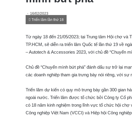
16/02/2023
Triển lãm lần thứ 18
Từ ngày 18 đến 21/05/2023; tại Trung tâm Hội chợ và 
TP.HCM, sẽ diễn ra triển lãm Quốc tế lần thứ 19 về ng
– Autotech & Accessories 2023, với chủ đề “Chuyển mì
Chủ đề “Chuyển mình bứt phá” đánh dấu sự trở lại mạn
các doanh nghiệp tham gia trưng bày nói riêng, với sự n
Triển lãm dự kiến có quy mô trưng bày gần 300 gian h
ngoài nước. Triển lãm được tổ chức bởi Công ty Cổ p
có 18 năm kinh nghiệm trong lĩnh vực tổ chức hội chợ 
Công nghiệp Việt Nam (VCCI) và Hiệp hội Công nghiệp