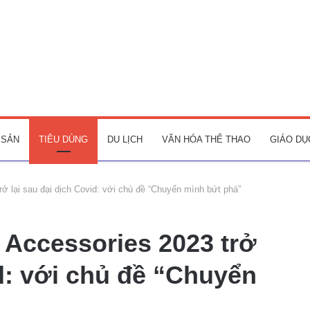
 SẢN
TIÊU DÙNG
DU LỊCH
VĂN HÓA THỂ THAO
GIÁO DỤ
rở lại sau đại dịch Covid: với chủ đề “Chuyển mình bứt phá”
 Accessories 2023 trở
id: với chủ đề “Chuyển