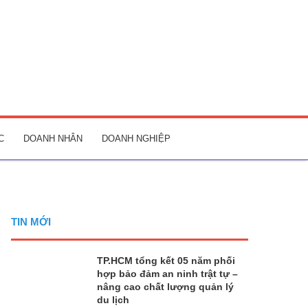
C
DOANH NHÂN
DOANH NGHIỆP
TIN MỚI
TP.HCM tổng kết 05 năm phối
hợp bảo đảm an ninh trật tự –
nâng cao chất lượng quản lý
du lịch