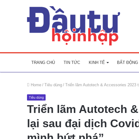
TRANG CHỦ
TIN TỨC
KINH TẾ
BẤT ĐỘNG
Home
/
Tiêu dùng
/
Triển lãm Autotech & Accessories 2023 t
Tiêu dùng
Triển lãm Autotech &
lại sau đại dịch Cov
mình bứt phá”