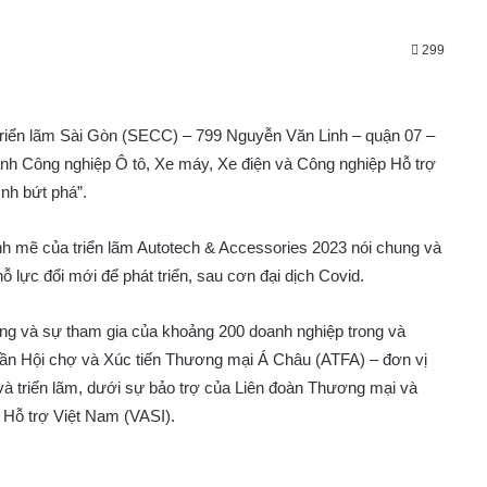
299
Triển lãm Sài Gòn (SECC) – 799 Nguyễn Văn Linh – quận 07 –
ành Công nghiệp Ô tô, Xe máy, Xe điện và Công nghiệp Hỗ trợ
nh bứt phá”.
h mẽ của triển lãm Autotech & Accessories 2023 nói chung và
ỗ lực đổi mới để phát triển, sau cơn đại dịch Covid.
àng và sự tham gia của khoảng 200 doanh nghiệp trong và
hần Hội chợ và Xúc tiến Thương mại Á Châu (ATFA) – đơn vị
và triển lãm, dưới sự bảo trợ của Liên đoàn Thương mại và
 Hỗ trợ Việt Nam (VASI).