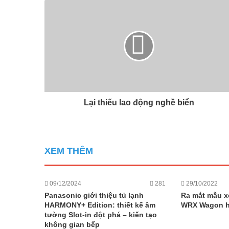
Lại thiếu lao động nghề biển
XEM THÊM
09/12/2024
281
29/10/2022
Panasonic giới thiệu tủ lạnh
Ra mắt mẫu x
HARMONY+ Edition: thiết kế âm
WRX Wagon h
tường Slot-in đột phá – kiến tạo
không gian bếp