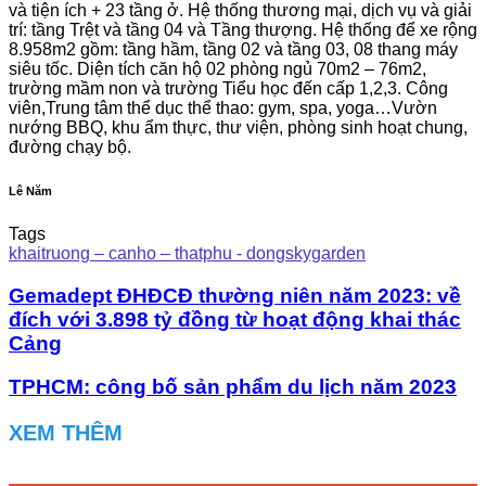
và tiện ích + 23 tầng ở. Hệ thống thương mại, dịch vụ và giải
trí: tầng Trệt và tầng 04 và Tầng thượng. Hệ thống để xe rộng
8.958m2 gồm: tầng hầm, tầng 02 và tầng 03, 08 thang máy
siêu tốc. Diện tích căn hộ 02 phòng ngủ 70m2 – 76m2,
trường mầm non và trường Tiểu học đến cấp 1,2,3. Công
viên,Trung tâm thể dục thể thao: gym, spa, yoga…Vườn
nướng BBQ, khu ẩm thực, thư viện, phòng sinh hoạt chung,
đường chạy bộ.
Lê Năm
Tags
khaitruong – canho – thatphu - dongskygarden
Gemadept ĐHĐCĐ thường niên năm 2023: về
đích với 3.898 tỷ đồng từ hoạt động khai thác
Cảng
TPHCM: công bố sản phẩm du lịch năm 2023
XEM THÊM