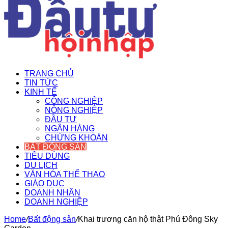
TRANG CHỦ
TIN TỨC
KINH TẾ
CÔNG NGHIỆP
NÔNG NGHIỆP
ĐẦU TƯ
NGÂN HÀNG
CHỨNG KHOÁN
BẤT ĐỘNG SẢN
TIÊU DÙNG
DU LỊCH
VĂN HÓA THỂ THAO
GIÁO DỤC
DOANH NHÂN
DOANH NGHIỆP
Home
/
Bất động sản
/
Khai trương căn hộ thật Phú Đông Sky