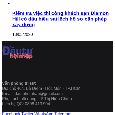
Kiểm tra việc thi công khách sạn Diamon
Hill có dấu hiệu sai lệch hồ sơ cấp phép
xây dựng
13/05/2020
Văn phòng trị sự:
Địa chỉ: 46/1 Bà Điểm - Hóc Môn - TP.HCM
Email: dautuhoinhap@gmail.com
Phụ trách nội dung: Lê Thị Hiền Chinh
Liên hệ QC: 0898 413 904
Facebook
Twitter
WhatsApp
Telegram