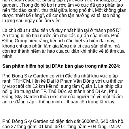
garden…Trong đó hồ bơi nước ấm vô cực đã góp phần tạo
nên “ốc đảo xanh”, thư thái giữa long phố thị. Một không gian
được “thiết kế riêng”, để cư dân tận hưởng và tái tạo năng
lượng sau ngày dài làm việc.
Là chủ đầu tư đầu tiên và duy nhất hiện tại ở thành phố Dĩ
An trang bị hồ bơi nước ấm cho các dự án của mình. Phú
Đông Group hiểu rằng, tiện ích đặc biệt và hiện đại này,
không chỉ góp phần làm gia tăng giá trị của sản phẩm, mà
còn trở thành niềm tự hào của cư dân khi nhắc về tổ ấm của
minh.
Sản phẩm hiếm họi tại Dĩ An bàn giao trong năm 2024:
Phú Đông Sky Garden có vị trí đắc địa nhất khu vực giáp
ranh TP.HCM, liền kề Đại lộ Phạm Văn Đồng với ưu thế cự
ly vượt trội chỉ 12 km kết nối trung tâm Quận 1. Là nhịp cầu
nối giữa trung tâm TP. Thủ Đức và thành phố Dĩ An, Phú
Đông Sky Garden thỏa ước mơ của người trẻ về một tổ ấm
an cư đẳng cấp – thông minh – thuận tiện trong tầm tay.
Phú Đông Sky Garden có diện tích đất 6000m2, 640 căn hộ,
cao 27 tầng gồm: 01 khối đế 01 tầng hầm + 04 tầng TMDV