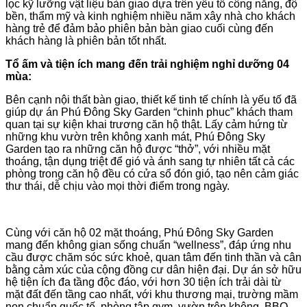
lọc kỹ lưỡng vật liệu bàn giao dựa trên yếu tố công năng, độ
bền, thẩm mỹ và kinh nghiệm nhiều năm xây nhà cho khách
hàng trẻ để đảm bảo phiên bản bàn giao cuối cùng đến
khách hàng là phiên bản tốt nhất.
Tổ ấm và tiện ích mang đến trải nghiệm nghỉ dưỡng 04
mùa:
Bên cạnh nội thất bàn giao, thiết kế tinh tế chính là yếu tố đã
giúp dự án Phú Đông Sky Garden “chinh phuc” khách tham
quan tại sự kiện khai trương căn hộ thật. Lấy cảm hứng từ
những khu vườn trên không xanh mát, Phú Đông Sky
Garden tạo ra những căn hộ được “thở”, với nhiều mặt
thoáng, tận dụng triệt để gió và ánh sang tự nhiên tất cả các
phòng trong căn hộ đều có cửa sổ đón gió, tạo nên cảm giác
thư thái, dễ chịu vào mọi thời điểm trong ngày.
Cùng với căn hộ 02 mặt thoáng, Phú Đông Sky Garden
mang đến không gian sống chuẩn “wellness”, đáp ứng nhu
cầu được chăm sóc sức khoẻ, quan tâm đến tinh thần và cân
bằng cảm xúc của cộng đồng cư dân hiện đại. Dự án sở hữu
hệ tiện ích đa tầng độc đáo, với hơn 30 tiện ích trải dài từ
mặt đất đến tầng cao nhất, với khu thương mại, trường mầm
non chuẩn quốc tế, phòng tập gym, vườn trên không, BBQ