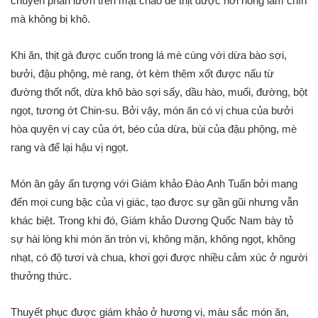
chuyển phần lườn trên mặt chảo để thịt được hơi nóng làm chín
mà không bị khô.
Khi ăn, thịt gà được cuốn trong lá mè cùng với dừa bào sợi,
bưởi, đậu phộng, mè rang, ớt kèm thêm xốt được nấu từ
đường thốt nốt, dừa khô bào sợi sấy, dầu hào, muối, đường, bột
ngọt, tương ớt Chin-su. Bởi vậy, món ăn có vị chua của bưởi
hòa quyện vị cay của ớt, béo của dừa, bùi của đậu phộng, mè
rang và để lại hậu vị ngọt.
Món ăn gây ấn tượng với Giám khảo Đào Anh Tuấn bởi mang
đến mọi cung bậc của vị giác, tạo được sự gần gũi nhưng vẫn
khác biệt. Trong khi đó, Giám khảo Dương Quốc Nam bày tỏ
sự hài lòng khi món ăn tròn vị, không mặn, không ngọt, không
nhạt, có độ tươi và chua, khơi gợi được nhiều cảm xúc ở người
thưởng thức.
Thuyết phục được giám khảo ở hương vị, màu sắc món ăn,