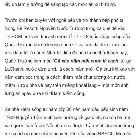
lấy đó làm ý tưởng để sáng tạo các món ăn xu hướng.
Trước khi bén duyên với nghề bếp và trở thành bếp phó tại
Sông Bé Resort, Nguyễn Quốc Trường từng xa quê để vào
TP.HCM tìm việc khi anh mới chỉ 17 – 18 tuổi. Cuộc sống của
Quốc Trường khi đó không suôn sẻ và anh đã được mời ăn
món làm từ lá cách. Nhớ lại điều đó nên trong thử thách này,
Quốc Trường làm món
‘Gà xào nấm mối cuộn lá cách’
từ gà
LaChanh, nước dừa tươi, lá cách, nấm mối. Gà sau khi xào với
nấm đem bọc trong lá cách, thêm một chút tương ớt, nước
mắm, rượu nho và bày trên miếng khoai lang – một món anh
từng ăn ngày xưa khi đi làm kiếm sống.
Xa nhà kiếm sống từ năm lớp 06 nên nam đầu bếp sinh năm
1999 Nguyễn Trần Vinh luôn hướng về gia đình, nơi có ba mẹ
và người thân ở đó. Nỗi nhớ nhà được Trần Vinh đưa vào trong
món gỏi bao gồm nhiều nguyên liệu của vùng ĐBSCL. Món ăn