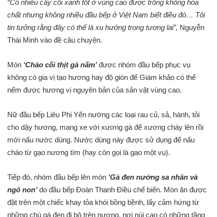
“Có nhiều cây cối xanh tốt ở vùng cao được trồng không hóa
chất nhưng không nhiều đầu bếp ở Việt Nam biết điều đó… Tôi
tin tưởng rằng đây có thể là xu hướng trong tương lai”,
Nguyễn
Thái Minh vào đề câu chuyện.
Món
‘Cháo cối thịt gà nấm’
được nhóm đầu bếp phục vụ
không có gia vị tạo hương hay độ giòn để Giám khảo có thể
nếm được hương vị nguyên bản của sản vật vùng cao.
Nữ đầu bếp Liêu Phi Yến nướng các loại rau củ, sả, hành, tỏi
cho dậy hương, mang xe với xương gà để xương cháy lên rồi
mới nấu nước dùng. Nước dùng này được sử dụng để nấu
cháo từ gạo nương tím (hay còn gọi là gạo một vụ).
Tiếp đó, nhóm đầu bếp lên món
‘Gà đen nướng sa nhân và
ngô non’
do đầu bếp Đoàn Thanh Điều chế biến. Món ăn được
đặt trên một chiếc khay tỏa khói bồng bềnh, lấy cảm hứng từ
những chú gà đen đi bộ trên nương, nơi núi cao có những tầng