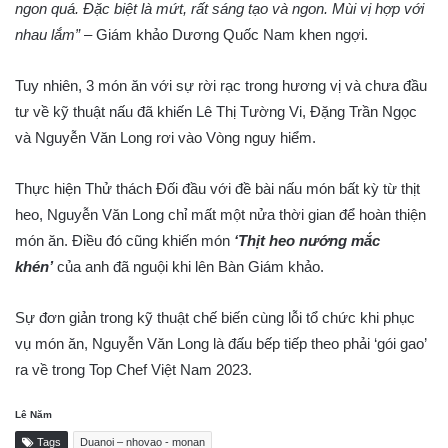
ngon quá. Đặc biệt là mứt, rất sáng tạo và ngon. Mùi vị hợp với
nhau lắm”
– Giám khảo Dương Quốc Nam khen ngợi.
Tuy nhiên, 3 món ăn với sự rời rạc trong hương vị và chưa đầu
tư về kỹ thuật nấu đã khiến Lê Thị Tường Vi, Đặng Trần Ngọc
và Nguyễn Văn Long rơi vào Vòng nguy hiểm.
Thực hiện Thử thách Đối đầu với đề bài nấu món bất kỳ từ thịt
heo, Nguyễn Văn Long chỉ mất một nửa thời gian để hoàn thiện
món ăn. Điều đó cũng khiến món
‘Thịt heo nướng mắc
khén’
của anh đã nguội khi lên Bàn Giám khảo.
Sự đơn giản trong kỹ thuật chế biến cùng lỗi tổ chức khi phục
vụ món ăn, Nguyễn Văn Long là đấu bếp tiếp theo phải ‘gói gao’
ra về trong Top Chef Việt Nam 2023.
Lê Năm
Tags
Duanoi – nhovao - monan