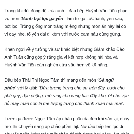
Trong khi đó, đồng đội của anh – đầu bếp Huỳnh Văn Tiến phục
vụ món
‘Bánh bột lọc gà yến”
làm từ gà LaChanh, yến sào,
bột lọc. Trông giống món tráng miệng nhưng món ăn này lại có
vị cay nhẹ, tổ yến dai đi kèm với nước cam nấu cùng gừng.
Khen ngợi về ý tưởng và sự khác biệt nhưng Giám khảo Đào
Anh Tuấn cũng góp ý rằng gia vị kết hợp không hài hòa và
Huỳnh Văn Tiến cần nghiên cứu sâu hơn về kỹ năng.
Đầu bếp Thái Thị Ngọc Tâm thì mang đến món
‘Gà ngũ
phúc’
với lý giải:
“Dừa tượng trưng cho sự tròn đầy, bưởi cho
phú quý, đậu phộng, mè rang cho vàng bạc đầy kho, ớt cho vận
đỏ may mắn còn lá mè tượng trưng cho thanh xuân mãi mãi”.
Lườn gà được Ngọc Tâm áp chảo phần da đến khi săn lại, chảy
mỡ thì chuyển sang áp chảo phần thịt. Nữ đầu bếp liên tục di