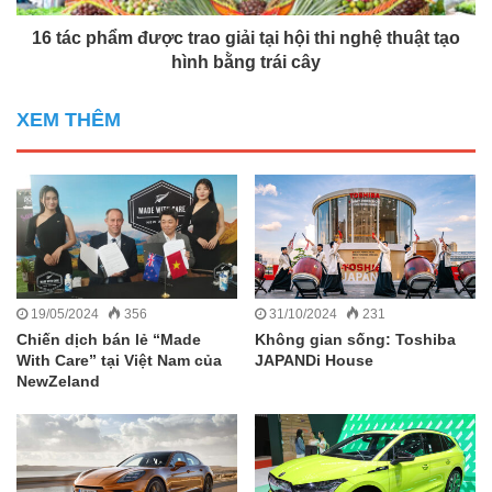
16 tác phẩm được trao giải tại hội thi nghệ thuật tạo
hình bằng trái cây
XEM THÊM
19/05/2024
356
31/10/2024
231
Chiến dịch bán lẻ “Made
Không gian sống: Toshiba
With Care” tại Việt Nam của
JAPANDi House
NewZeland