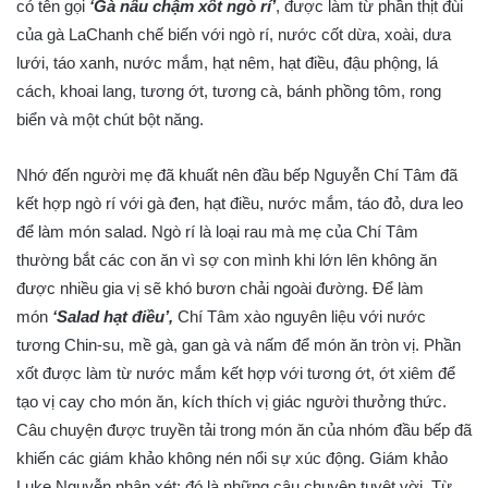
có tên gọi
‘Gà nấu chậm xốt ngò rí’
, được làm từ phần thịt đùi
của gà LaChanh chế biến với ngò rí, nước cốt dừa, xoài, dưa
lưới, táo xanh, nước mắm, hạt nêm, hạt điều, đậu phộng, lá
cách, khoai lang, tương ớt, tương cà, bánh phồng tôm, rong
biển và một chút bột năng.
Nhớ đến người mẹ đã khuất nên đầu bếp Nguyễn Chí Tâm đã
kết hợp ngò rí với gà đen, hạt điều, nước mắm, táo đỏ, dưa leo
để làm món salad. Ngò rí là loại rau mà mẹ của Chí Tâm
thường bắt các con ăn vì sợ con mình khi lớn lên không ăn
được nhiều gia vị sẽ khó bươn chải ngoài đường. Để làm
món
‘Salad hạt điều’,
Chí Tâm xào nguyên liệu với nước
tương Chin-su, mề gà, gan gà và nấm để món ăn tròn vị. Phần
xốt được làm từ nước mắm kết hợp với tương ớt, ớt xiêm để
tạo vị cay cho món ăn, kích thích vị giác người thưởng thức.
Câu chuyện được truyền tải trong món ăn của nhóm đầu bếp đã
khiến các giám khảo không nén nổi sự xúc động. Giám khảo
Luke Nguyễn nhận xét: đó là những câu chuyện tuyệt vời. Từ