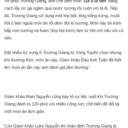
Về phía Trường Giang, anh chế biến món
‘Gà ủ lá sen’
bằng
cách lấy ức gà ngâm qua nước tương rồi cuộn với lá ổi. Tiếp
đó, Trường Giang sử dụng một lớp bột, lòng trắng trứng, muối
hột ủ bên ngoài món ăn rồi đem đút lò nướng. Món này ăn kèm
bắp non nướng và foam (lớp bọt kem) làm từ hột mít nấu với củ
nến.
Đặt nhiều kỳ vọng ở Trường Giang từ Vòng Tuyển chọn nhưng
khi thưởng thức món ăn này, Giám khảo Đào Anh Tuấn đã thốt
lên
‘món ăn lần này anh đánh giá tầm thường’
.
Giám khảo Alain Nguyễn cũng bày tỏ sự tiếc nuối khi Trường
Giang dành ra 120 phút với nhiều công sức chế biến để đổi lại
một món ăn đơn giản.
Còn Giám khảo Luke Nguyễn thì nhận định Trường Giang là