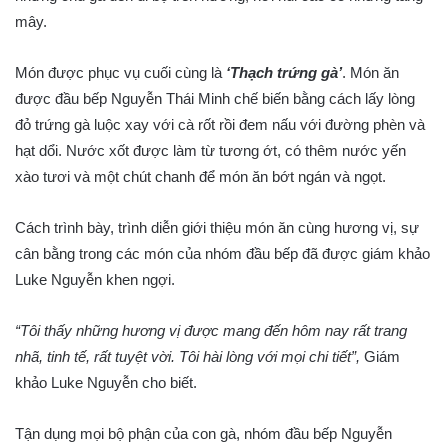
mây.
Món được phục vụ cuối cùng là
‘Thạch trứng gà’
. Món ăn
được đầu bếp Nguyễn Thái Minh chế biến bằng cách lấy lòng
đỏ trứng gà luộc xay với cà rốt rồi đem nấu với đường phèn và
hạt dổi. Nước xốt được làm từ tương ớt, có thêm nước yến
xào tươi và một chút chanh để món ăn bớt ngán và ngọt.
Cách trình bày, trình diễn giới thiệu món ăn cùng hương vị, sự
cân bằng trong các món của nhóm đầu bếp đã được giám khảo
Luke Nguyễn khen ngợi.
“Tôi thấy những hương vị được mang đến hôm nay rất trang
nhã, tinh tế, rất tuyệt vời. Tôi hài lòng với mọi chi tiết”,
Giám
khảo Luke Nguyễn cho biết.
Tận dụng mọi bộ phận của con gà, nhóm đầu bếp Nguyễn