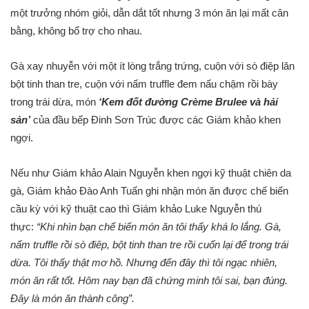
một trưởng nhóm giỏi, dẫn dắt tốt nhưng 3 món ăn lại mất cân
bằng, không bổ trợ cho nhau.
Gà xay nhuyễn với một ít lòng trắng trứng, cuộn với sò điệp lăn
bột tinh than tre, cuộn với nấm truffle đem nấu chậm rồi bày
trong trái dừa, món
‘Kem đốt đường Crème Brulee và hải
sản’
của đầu bếp Đinh Sơn Trúc được các Giám khảo khen
ngợi.
Nếu như Giám khảo Alain Nguyễn khen ngợi kỹ thuật chiên da
gà, Giám khảo Đào Anh Tuấn ghi nhận món ăn được chế biến
cầu kỳ với kỹ thuật cao thì Giám khảo Luke Nguyễn thú
thực:
“Khi nhìn bạn chế biến món ăn tôi thấy khá lo lắng. Gà,
nấm truffle rồi sò điêp, bột tinh than tre rồi cuốn lại để trong trái
dừa. Tôi thấy thật mơ hồ. Nhưng đến đây thì tôi ngạc nhiên,
món ăn rất tốt. Hôm nay bạn đã chứng minh tôi sai, bạn đúng.
Đây là món ăn thành công”.