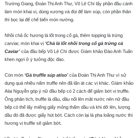
Trường Giang, Đoàn Thị Anh Thư, Võ Lê Chí lấy phần đầu cánh
làm món khai vị, dùng xương và đùi để làm súp, còn phần thăn
thì bọc lại để chế biến món nướng.
Nhồi chả ốc hương lá lốt trong cổ gà, thêm topping là trứng
carviar, món khai vị
‘Chả lá lốt nhồi trong cổ gà trứng cá
Caviar’
của đầu bếp Võ Lê Chí được Giám khảo Đào Anh Tuấn
khen ngợi ở ý tưởng độc đáo.
Còn món
‘Gà truffle súp atiso’
của Đoàn Thị Anh Thư vì sử
dụng quá nhiều nấm truffle nên đã lấn át các vị khác. Giám khảo
Alai Nguyễn góp ý nữ đầu bếp có 2 cách để giảm bớt vị truffle.
Ông phân tích, truffle là dầu, dầu nổi lên mặt nước nên nữ đầu
bếp có thể lấy miếng giấy mỏng thấm dầu và khi dỡ lên, lượng
dầu đó đã được giấy hút bớt. Cách còn lại là pha loãng nước thì
hương vị truffle sẽ giảm bớt.