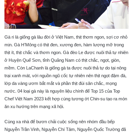
Gà ri là giống gà lâu đời ở Việt Nam, thịt thơm ngon, sợi cơ nhỏ
mịn. Gà H’Mông có thịt đen, xương đen, hàm lượng mỡ trong
thịt ít, thịt chắc và thơm ngon. Gà đèo Le được nuôi thả tự nhiên
ở Huyện Quế Sơn, tỉnh Quảng Nam có thịt chắc, ngọt, giòn,
mềm. Còn LaChanh là giống gà ta được nuôi thả tự do tại nông
trại xanh mát, với nguồn ngũ cốc tự nhiên nên thịt ngọt đậm đà,
lớp da vàng ươm bắt mắt và phần thịt đùi săn chắc, mọng
nước. 04 loại gà này là nguyên liệu chính để Top 15 của Top
Chef Việt Nam 2023 kết hợp cùng tương ớt Chin-su tạo ra món
ăn xu hướng trên mạng xã hội.
Cùng xa nhà để bươn chải cuộc sống nên nhóm đầu bếp
Nguyễn Trần Vinh, Nguyễn Chí Tâm, Nguyễn Quốc Trường đã