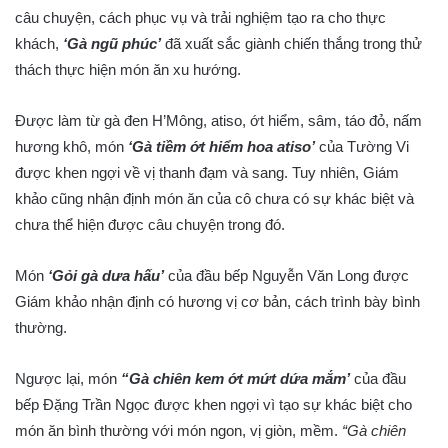
câu chuyện, cách phục vụ và trải nghiệm tạo ra cho thực
khách,
‘Gà ngũ phúc’
đã xuất sắc giành chiến thắng trong thử
thách thực hiện món ăn xu hướng.
Được làm từ gà đen H’Mông, atiso, ớt hiểm, sâm, táo đỏ, nấm
hương khô, món
‘Gà tiềm ớt hiểm hoa atiso’
của Tường Vi
được khen ngợi về vị thanh đạm và sang. Tuy nhiên, Giám
khảo cũng nhận định món ăn của cô chưa có sự khác biệt và
chưa thể hiện được câu chuyện trong đó.
Món
‘Gỏi gà dưa hấu’
của đầu bếp Nguyễn Văn Long được
Giám khảo nhận định có hương vị cơ bản, cách trình bày bình
thường.
Ngược lại, món
“Gà chiên kem ớt mứt dứa mắm’
của đầu
bếp Đặng Trần Ngọc được khen ngợi vì tạo sự khác biệt cho
món ăn bình thường với món ngon, vị giòn, mềm.
“Gà chiên